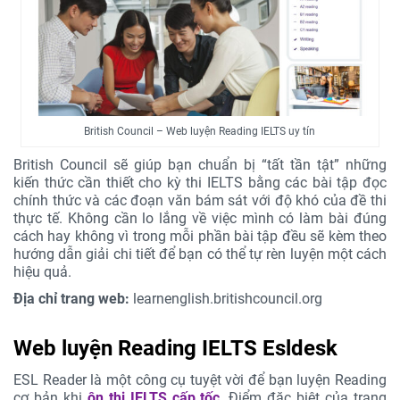
British Council – Web luyện Reading IELTS uy tín
British Council sẽ giúp bạn chuẩn bị “tất tần tật” những
kiến thức cần thiết cho kỳ thi IELTS bằng các bài tập đọc
chính thức và các đoạn văn bám sát với độ khó của đề thi
thực tế. Không cần lo lắng về việc mình có làm bài đúng
cách hay không vì trong mỗi phần bài tập đều sẽ kèm theo
hướng dẫn giải chi tiết để bạn có thể tự rèn luyện một cách
hiệu quả.
Địa chỉ trang web:
learnenglish.britishcouncil.org
Web luyện Reading IELTS Esldesk
ESL Reader là một công cụ tuyệt vời để bạn luyện Reading
cơ bản khi
ôn thi IELTS cấp tốc
. Điểm đặc biệt của trang