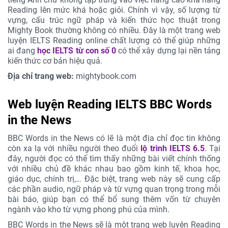
Reading lên mức khá hoặc giỏi. Chính vì vậy, số lượng từ
vựng, cấu trúc ngữ pháp và kiến thức học thuật trong
Mighty Book thường không có nhiều. Đây là một trang web
luyện IELTS Reading online chất lượng có thể giúp những
ai đang
học IELTS từ con số 0
có thể xây dựng lại nền tảng
kiến thức cơ bản hiệu quả.
Địa chỉ trang web:
mightybook.com
Web luyện Reading IELTS BBC Words
in the News
BBC Words in the News có lẽ là một địa chỉ đọc tin không
còn xa lạ với nhiều người theo đuổi
lộ trình IELTS 6.5
. Tại
đây, người đọc có thể tìm thấy những bài viết chính thống
với nhiều chủ đề khác nhau bao gồm kinh tế, khoa học,
giáo dục, chính trị,… Đặc biệt, trang web này sẽ cung cấp
các phần audio, ngữ pháp và từ vựng quan trọng trong mỗi
bài báo, giúp bạn có thể bổ sung thêm vốn từ chuyên
ngành vào kho từ vựng phong phú của mình.
BBC Words in the News sẽ là một trang web luyện Reading