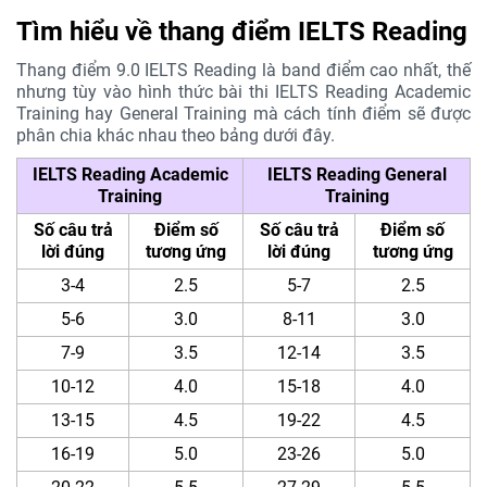
Tìm hiểu về thang điểm IELTS Reading
Thang điểm 9.0 IELTS Reading là band điểm cao nhất, thế
nhưng tùy vào hình thức bài thi IELTS Reading Academic
Training hay General Training mà cách tính điểm sẽ được
phân chia khác nhau theo bảng dưới đây.
IELTS Reading Academic
IELTS Reading General
Training
Training
Số câu trả
Điểm số
Số câu trả
Điểm số
lời đúng
tương ứng
lời đúng
tương ứng
3-4
2.5
5-7
2.5
5-6
3.0
8-11
3.0
7-9
3.5
12-14
3.5
10-12
4.0
15-18
4.0
13-15
4.5
19-22
4.5
16-19
5.0
23-26
5.0