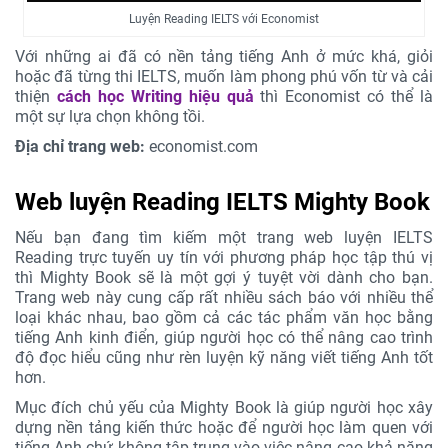
Luyện Reading IELTS với Economist
Với những ai đã có nền tảng tiếng Anh ở mức khá, giỏi
hoặc đã từng thi IELTS, muốn làm phong phú vốn từ và cải
thiện
cách học Writing hiệu quả
thì Economist có thể là
một sự lựa chọn không tồi.
Địa chỉ trang web:
economist.com
Web luyện Reading IELTS Mighty Book
Nếu bạn đang tìm kiếm một trang web luyện IELTS
Reading trực tuyến uy tín với phương pháp học tập thú vị
thì Mighty Book sẽ là một gợi ý tuyệt vời dành cho bạn.
Trang web này cung cấp rất nhiều sách báo với nhiều thể
loại khác nhau, bao gồm cả các tác phẩm văn học bằng
tiếng Anh kinh điển, giúp người học có thể nâng cao trình
độ đọc hiểu cũng như rèn luyện kỹ năng viết tiếng Anh tốt
hơn.
Mục đích chủ yếu của Mighty Book là giúp người học xây
dựng nền tảng kiến thức hoặc để người học làm quen với
tiếng Anh chứ không tập trung vào việc nâng cao khả năng