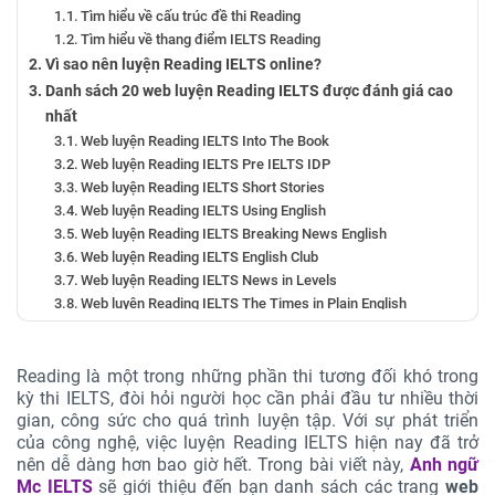
Tìm hiểu về cấu trúc đề thi Reading
Tìm hiểu về thang điểm IELTS Reading
Vì sao nên luyện Reading IELTS online?
Danh sách 20 web luyện Reading IELTS được đánh giá cao
nhất
Web luyện Reading IELTS Into The Book
Web luyện Reading IELTS Pre IELTS IDP
Web luyện Reading IELTS Short Stories
Web luyện Reading IELTS Using English
Web luyện Reading IELTS Breaking News English
Web luyện Reading IELTS English Club
Web luyện Reading IELTS News in Levels
Web luyện Reading IELTS The Times in Plain English
Web luyện Reading IELTS New Scientist
Web luyện Reading IELTS Economist
Web luyện Reading IELTS Mighty Book
Reading là một trong những phần thi tương đối khó trong
kỳ thi IELTS, đòi hỏi người học cần phải đầu tư nhiều thời
Web luyện Reading IELTS BBC Words in the News
gian, công sức cho quá trình luyện tập. Với sự phát triển
Web luyện Reading IELTS British Council
của công nghệ, việc luyện Reading IELTS hiện nay đã trở
Web luyện Reading IELTS Esldesk
nên dễ dàng hơn bao giờ hết. Trong bài viết này,
Anh ngữ
Hướng dẫn học từ vựng sau khi luyện IELTS Reading online
Mc IELTS
sẽ giới thiệu đến bạn danh sách các trang
web
Hướng dẫn luyện IELTS Reading cho tất cả trình độ