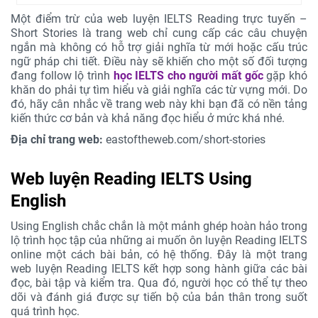
Một điểm trừ của web luyện IELTS Reading trực tuyến –
Short Stories là trang web chỉ cung cấp các câu chuyện
ngắn mà không có hỗ trợ giải nghĩa từ mới hoặc cấu trúc
ngữ pháp chi tiết. Điều này sẽ khiến cho một số đối tượng
đang follow lộ trình
học IELTS cho người mất gốc
gặp khó
khăn do phải tự tìm hiểu và giải nghĩa các từ vựng mới. Do
đó, hãy cân nhắc về trang web này khi bạn đã có nền tảng
kiến thức cơ bản và khả năng đọc hiểu ở mức khá nhé.
Địa chỉ trang web:
eastoftheweb.com/short-stories
Web luyện Reading IELTS Using
English
Using English chắc chắn là một mảnh ghép hoàn hảo trong
lộ trình học tập của những ai muốn ôn luyện Reading IELTS
online một cách bài bản, có hệ thống. Đây là một trang
web luyện Reading IELTS kết hợp song hành giữa các bài
đọc, bài tập và kiểm tra. Qua đó, người học có thể tự theo
dõi và đánh giá được sự tiến bộ của bản thân trong suốt
quá trình học.