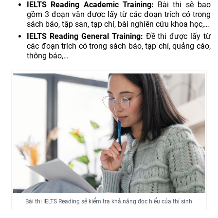
Sách luyện IELTS Reading band 3.0 – 4.0
IELTS Reading Academic Training:
Bài thi sẽ bao
Tài liệu Reading IELTS band 4.5 – 5.0
gồm 3 đoạn văn được lấy từ các đoạn trích có trong
Sách IELTS Reading band 6.0 – 7.0
sách báo, tập san, tạp chí, bài nghiên cứu khoa học,…
Những mẹo giúp bạn luyện IELTS Reading online cực hiệu
IELTS Reading General Training:
Đề thi được lấy từ
quả
các đoạn trích có trong sách báo, tạp chí, quảng cáo,
Mc IELTS – Trung tâm luyện IELTS Reading online tốt nhất
thông báo,…
Bài thi IELTS Reading sẽ kiểm tra khả năng đọc hiểu của thí sinh