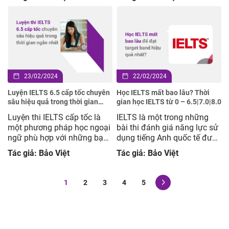
bằng IELTS với điểm số ấn
Foundation. Trong đó, cả
tượng sẽ mở ra cơ hội phát
Speaking và Writing bạn đều
triển tiềm năng (du học, xin
tăng 1.5-2.0. Đạt được thành
việc, định cư,…). Vậy thi
tích như vậy, một phần vì
chứng chỉ IELTS ở đâu? Tại
bạn đã theo sát lộ trình học
[…]
của lớp Foundation, tích cực
[…]
23/02/2024
22/02/2024
Luyện IELTS 6.5 cấp tốc chuyên
Học IELTS mất bao lâu? Thời
sâu hiệu quả trong thời gian
gian học IELTS từ 0 – 6.5|7.0|8.0
ngắn nhất
Luyện thi IELTS cấp tốc là
IELTS là một trong những
một phương pháp học ngoại
bài thi đánh giá năng lực sử
ngữ phù hợp với những bạn
dụng tiếng Anh quốc tế được
cần chứng chỉ gấp để làm
sử dụng rộng rãi cho mục
Tác giả: Bảo Việt
Tác giả: Bảo Việt
hồ sơ du học, xin việc hoặc
đích du học, làm việc hay
đơn giản là muốn nâng cao
định cư tại các quốc gia sử
band điểm trong thời gian
dụng Anh ngữ. Vì vậy, có rất
1
2
3
4
5
ngắn. Vậy làm sao để chinh
nhiều người mong muốn
phục điểm số IELTS 6.5?
chinh phục kỳ thi này để
Cần xây dựng […]
từng […]