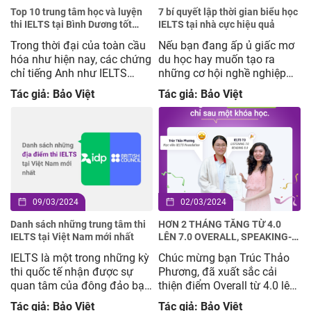
Top 10 trung tâm học và luyện
7 bí quyết lập thời gian biểu học
thi IELTS tại Bình Dương tốt
IELTS tại nhà cực hiệu quả
nhất
Trong thời đại của toàn cầu
Nếu bạn đang ấp ủ giấc mơ
hóa như hiện nay, các chứng
du học hay muốn tạo ra
chỉ tiếng Anh như IELTS
những cơ hội nghề nghiệp
ngày càng trở nên phổ biến
mới với tấm bằng IELTS thì
Tác giả: Bảo Việt
Tác giả: Bảo Việt
và cần thiết. Tuy nhiên, vấn
việc lập một thời gian biểu
đề đặt ra là học và luyện thi
học IELTS hợp lý ngay từ bây
IELTS tại Bình Dương ở đâu
giờ chính là chìa khóa giúp
thì uy tín. Trong bài viết này,
bạn chinh phục được mục
Anh ngữ Mc IELTS sẽ […]
tiêu của mình sớm nhất.
Trong bài […]
09/03/2024
02/03/2024
Danh sách những trung tâm thi
HƠN 2 THÁNG TĂNG TỪ 4.0
IELTS tại Việt Nam mới nhất
LÊN 7.0 OVERALL, SPEAKING-
WRITING ĐỀU TĂNG 1.5-2.0
IELTS là một trong những kỳ
Chúc mừng bạn Trúc Thảo
BAND
thi quốc tế nhận được sự
Phương, đã xuất sắc cải
quan tâm của đông đảo bạn
thiện điểm Overall từ 4.0 lên
trẻ tại Việt Nam. Sở hữu tấm
7.0 chỉ sau 1 khóa học IELTS
Tác giả: Bảo Việt
Tác giả: Bảo Việt