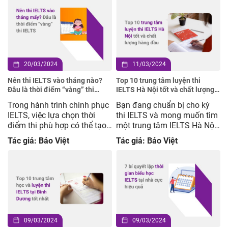
quan tâm từ những người
tiện lợi, linh hoạt trong suốt
yêu thích chiêm tinh học. Bài
quá trình thi mà còn giúp cải
viết này của Anh ngữ Mc
thiện đáng kể trải nghiệm
IELTS sẽ đưa bạn đi sâu vào
của thí sinh nhờ vào các tính
thế […]
[…]
20/03/2024
11/03/2024
Nên thi IELTS vào tháng nào?
Top 10 trung tâm luyện thi
Đâu là thời điểm “vàng” thi
IELTS Hà Nội tốt và chất lượng
IELTS
hàng đầu
Trong hành trình chinh phục
Bạn đang chuẩn bị cho kỳ
IELTS, việc lựa chọn thời
thi IELTS và mong muốn tìm
điểm thi phù hợp có thể tạo
một trung tâm IELTS Hà Nội
nên lợi thế quan trọng, giúp
uy tín? Với mục tiêu giúp bạn
Tác giả: Bảo Việt
Tác giả: Bảo Việt
bạn tiến gần hơn đến target
đạt được band điểm mong
band mong muốn. “Nên thi
muốn trong thời gian ngắn
IELTS vào tháng mấy?” và
nhất, lựa chọn một trung
“Đâu là thời điểm ‘vàng’ để
tâm chất lượng là bước quan
thi IELTS?” là những câu hỏi
trọng đầu tiên. Nắm bắt
mà rất nhiều thí […]
được vấn đề này, […]
09/03/2024
09/03/2024