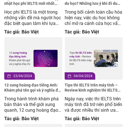
nhật học phí IELTS mới nhất
du học? Những lưu ý khi đi du
2024
học
Học phí IELTS là một trong
Trong bối cảnh toàn cầu hóa
những vấn đề mà người học
hiện nay, việc du học không
đặc biệt quan tâm khi lựa
chỉ mở ra cánh cửa học vấn
chọn khóa học và trung tâm
mà còn là cơ hội để trải
Tác giả: Bảo Việt
Tác giả: Bảo Việt
luyện thi. Trong đó, giá tiền
nghiệm văn hóa mới và phát
khóa học IELTS phụ thuộc
triển bản thân. Trong số các
vào nhiều yếu tố khác nhau
yêu cầu quan trọng để bước
như lộ trình học, mục tiêu
chân vào hành trình du học,
band điểm, thời lượng khóa
điểm số IELTS hầu như […]
học hay trình […]
23/04/2024
04/04/2024
12 cung hoàng đạo tiếng Anh:
Tips thi IELTS trên máy tính –
Khám phá tên gọi và ý nghĩa đầy
Review kinh nghiệm thi IELTS
đủ nhất
trên máy tính
Trong hành trình khám phá
Ngày nay, việc thi IELTS trên
bản thân và thế giới xung
máy tính đã trở nên phổ biến
quanh, 12 cung hoàng đạo
và được nhiều thí sinh ưa
mở ra một không gian đầy
chuộng. Bởi hình thức thi
Tác giả: Bảo Việt
Tác giả: Bảo Việt
màu sắc và bí ẩn, thu hút sự
này không chỉ mang lại sự