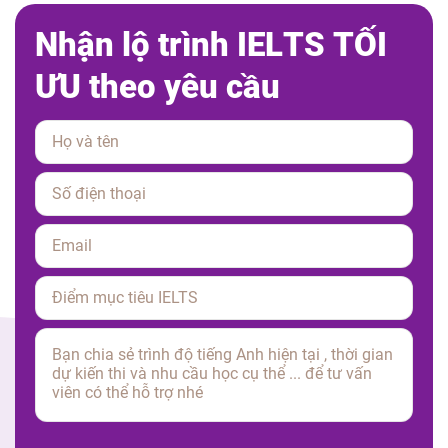
N
h
ậ
n
l
ộ
t
r
ì
n
h
I
E
L
T
S
T
Ố
I
Ư
U
t
h
e
o
y
ê
u
c
ầ
u
Please leave this field empty.