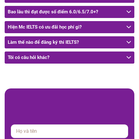
Bao lâu thì đạt được số điểm 6.0/6.5/7.0+?
Hiện Mc IELTS có ưu đãi học phí gì?
Làm thế nào để đăng ký thi IELTS?
Tôi có câu hỏi khác?