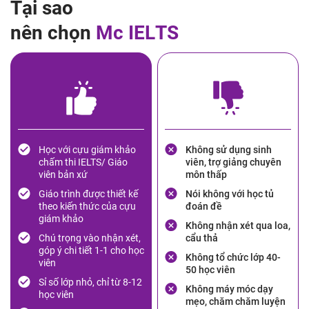
T
ạ
i
s
a
o
n
ê
n
c
h
ọ
n
M
c
I
E
L
T
S
Học với cựu giám khảo
Không sử dụng sinh
chấm thi IELTS/ Giáo
viên, trợ giảng chuyên
viên bản xứ
môn thấp
Giáo trình được thiết kế
Nói không với học tủ
theo kiến thức của cựu
đoán đề
giám khảo
Không nhận xét qua loa,
Chú trọng vào nhận xét,
cẩu thả
góp ý chi tiết 1-1 cho học
Không tổ chức lớp 40-
viên
50 học viên
Sỉ số lớp nhỏ, chỉ từ 8-12
Không máy móc dạy
học viên
mẹo, chăm chăm luyện