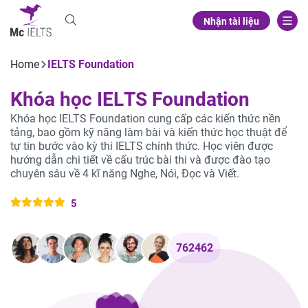
Nhận tài liệu
Home
IELTS Foundation
K
h
ó
a
h
ọ
c
I
E
L
T
S
F
o
u
n
d
a
t
i
o
n
Khóa học IELTS Foundation cung cấp các kiến thức nền
tảng, bao gồm kỹ năng làm bài và kiến thức học thuật để
tự tin bước vào kỳ thi IELTS chính thức. Học viên được
hướng dẫn chi tiết về cấu trúc bài thi và được đào tạo
chuyên sâu về 4 kĩ năng Nghe, Nói, Đọc và Viết.
5
762462