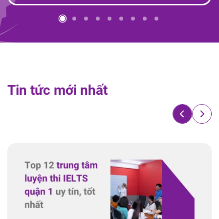
T
i
n
t
ứ
c
m
ớ
i
n
h
ấ
t