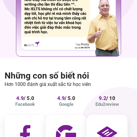
N
h
ữ
n
g
c
o
n
s
ố
b
i
ế
t
n
ó
i
Hơn
1000 đánh giá
xuất sắc từ học viên
4.9
5.0
4.9
5.0
9.2
10
Facebook
Google
Edu2review