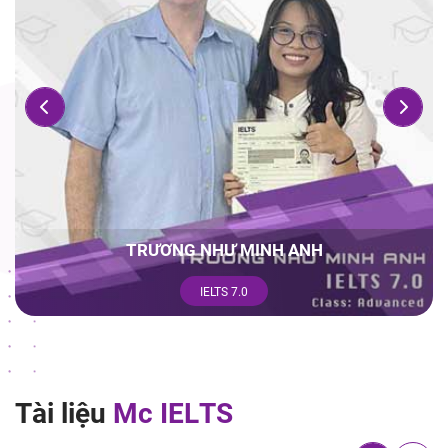
TRƯƠNG NHƯ MINH ANH
IELTS 7.0
T
à
i
l
i
ệ
u
M
c
I
E
L
T
S