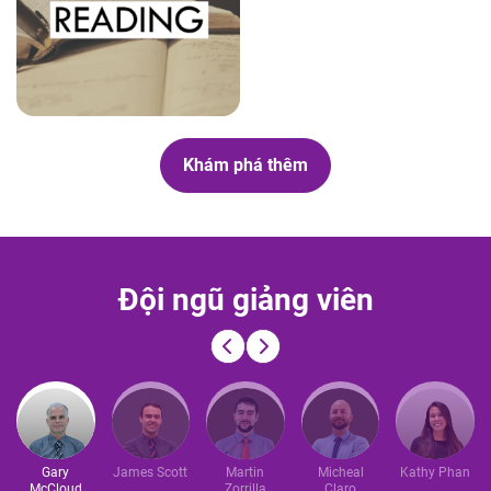
Khám phá thêm
Đ
ộ
i
n
g
ũ
g
i
ả
n
g
v
i
ê
n
Gary
James Scott
Martin
Micheal
Kathy Phan
McCloud
Zorrilla
Claro