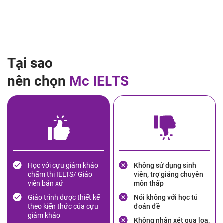
T
ạ
i
s
a
o
n
ê
n
c
h
ọ
n
M
c
I
E
L
T
S
Học với cựu giám khảo
Không sử dụng sinh
chấm thi IELTS/ Giáo
viên, trợ giảng chuyên
viên bản xứ
môn thấp
Giáo trình được thiết kế
Nói không với học tủ
theo kiến thức của cựu
đoán đề
giám khảo
Không nhận xét qua loa,