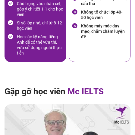
Chú trọng vào nhận xét,
cẩu thả
góp ý chi tiết 1-1 cho học
Không tổ chức lớp 40-
viên
50 học viên
Sỉ số lớp nhỏ, chỉ từ 8-12
Không máy móc dạy
học viên
mẹo, chăm chăm luyện
Học các kỹ năng tiếng
đề
Anh để có thể vừa thi,
vừa sử dụng ngoài thực
tiễn
G
ặ
p
g
ỡ
h
ọ
c
v
i
ê
n
M
c
I
E
L
T
S