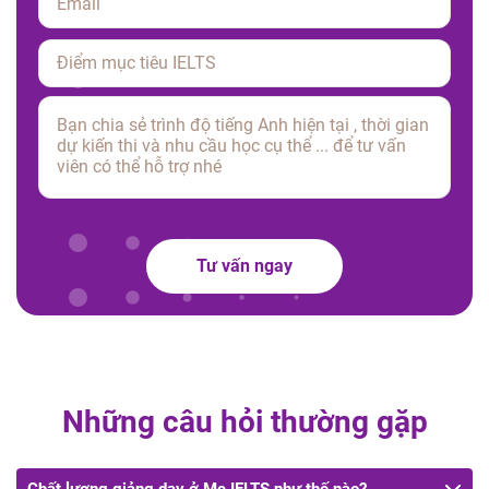
Please
leave
this
field
empty.
Tư vấn ngay
Những câu hỏi thường gặp
Chất lượng giảng dạy ở Mc IELTS như thế nào?