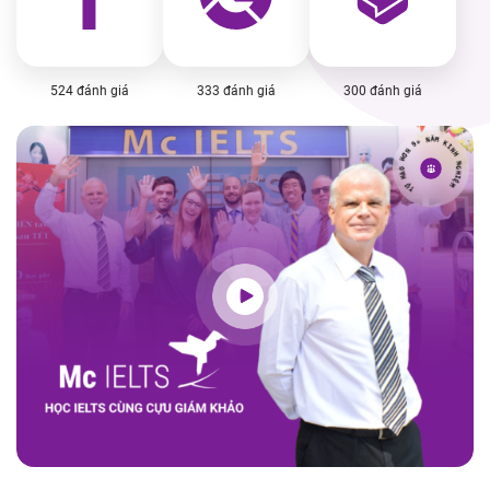
524 đánh giá
333 đánh giá
300 đánh giá
N
Ơ
H
9
+
O
À
N
H
Ă
M
Ự
T
K
I
N
H
N
G
H
I
Ệ
M