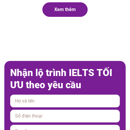
Xem thêm
N
h
ậ
n
l
ộ
t
r
ì
n
h
I
E
L
T
S
T
Ố
I
Ư
U
t
h
e
o
y
ê
u
c
ầ
u