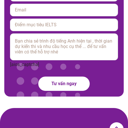
Please leave this field empty.
[aios_captcha]
Tư vấn ngay