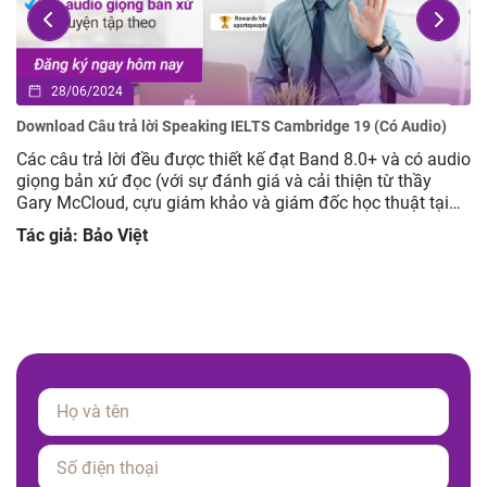
28/06/2024
Download Câu trả lời Speaking IELTS Cambridge 19 (Có Audio)
Các câu trả lời đều được thiết kế đạt Band 8.0+ và có audio
giọng bản xứ đọc (với sự đánh giá và cải thiện từ thầy
Gary McCloud, cựu giám khảo và giám đốc học thuật tại
Mc IELTS) Cách học hiệu quả: Đọc câu hỏi và tự suy nghĩ
Tác giả: Bảo Việt
câu trả lời của […]