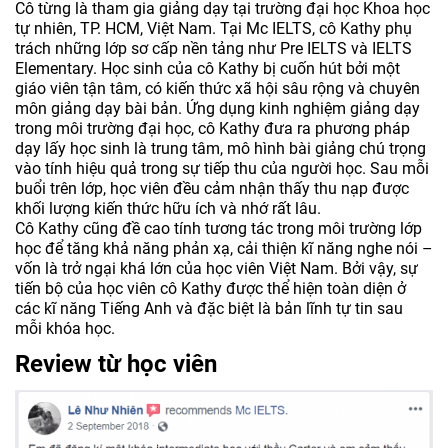
Cô từng là tham gia giảng dạy tại trường đại học Khoa học
tự nhiên, TP. HCM, Việt Nam. Tại Mc IELTS, cô Kathy phụ
trách những lớp sơ cấp nền tảng như Pre IELTS và IELTS
Elementary. Học sinh của cô Kathy bị cuốn hút bởi một
giáo viên tận tâm, có kiến thức xã hội sâu rộng và chuyên
môn giảng dạy bài bản. Ứng dụng kinh nghiệm giảng dạy
trong môi trường đại học, cô Kathy đưa ra phương pháp
dạy lấy học sinh là trung tâm, mô hình bài giảng chú trọng
vào tính hiệu quả trong sự tiếp thu của người học. Sau mỗi
buổi trên lớp, học viên đều cảm nhận thấy thu nạp được
khối lượng kiến thức hữu ích và nhớ rất lâu.
Cô Kathy cũng đề cao tính tương tác trong môi trường lớp
học để tăng khả năng phản xạ, cải thiện kĩ năng nghe nói –
vốn là trở ngại khá lớn của học viên Việt Nam. Bởi vậy, sự
tiến bộ của học viên cô Kathy được thể hiện toàn diện ở
các kĩ năng Tiếng Anh và đặc biệt là bản lĩnh tự tin sau
mỗi khóa học.
Review từ học viên