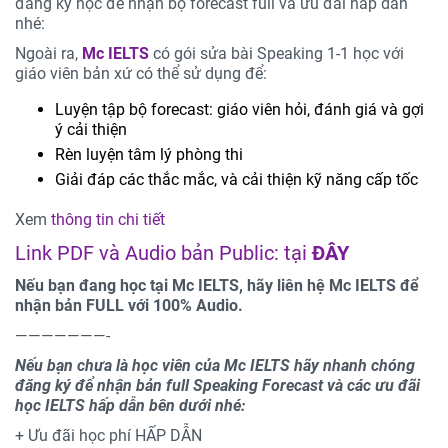
đăng ký học để nhận bộ forecast full và ưu đãi hấp dẫn
nhé:
Ngoài ra,
Mc IELTS
có gói sửa bài Speaking 1-1 học với
giáo viên bản xứ có thể sử dụng để:
Luyện tập bộ forecast: giáo viên hỏi, đánh giá và gợi
ý cải thiện
Rèn luyện tâm lý phòng thi
Giải đáp các thắc mắc, và cải thiện kỹ năng cấp tốc
Xem
thông tin chi tiết
Link PDF và Audio bản Public: tại
ĐÂY
Nếu bạn đang học tại Mc IELTS, hãy liên hệ Mc IELTS để
nhận bản FULL với 100% Audio.
———————-
Nếu bạn chưa là học viên của Mc IELTS hãy nhanh chóng
đăng ký để nhận bản full Speaking Forecast và các ưu đãi
học IELTS hấp dẫn bên dưới nhé:
+ Ưu đãi học phí HẤP DẪN