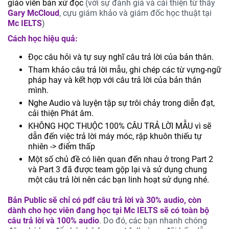
giáo viên bản xứ đọc
(với sự đánh giá và cải thiện từ thầy
Gary McCloud
, cựu giám khảo và giám đốc học thuật tại
Mc IELTS
)
Cách học hiệu quả:
Đọc câu hỏi và tự suy nghĩ câu trả lời của bản thân.
Tham khảo câu trả lời mẫu, ghi chép các từ vựng-ngữ
pháp hay và kết hợp với câu trả lời của bản thân
mình.
Nghe Audio và luyện tập sự trôi chảy trong diễn đạt,
cải thiện Phát âm.
KHÔNG HỌC THUỘC 100% CÂU TRẢ LỜI MẪU vì sẽ
dẫn đến việc trả lời máy móc, rập khuôn thiếu tự
nhiên -> điểm thấp
Một số chủ đề có liên quan đến nhau ở trong Part 2
và Part 3 đã được team gộp lại và sử dụng chung
một câu trả lời nên các bạn linh hoạt sử dụng nhé.
Bản Public sẽ chỉ có pdf câu trả lời và 30% audio, còn
dành cho học viên đang học tại Mc IELTS sẽ có toàn bộ
câu trả lời và 100% audio
. Do đó, các bạn nhanh chóng