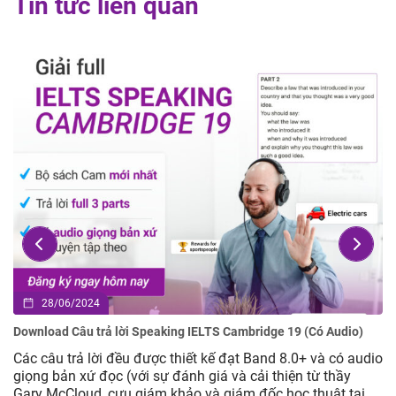
Tin tức liên quan
23/04/2024
ả lời Speaking IELTS Cambridge 19 (Có Audio)
Tối thiểu IELTS bao
 đều được thiết kế đạt Band 8.0+ và có audio
Trong bối cảnh t
c (với sự đánh giá và cải thiện từ thầy
chỉ mở ra cánh cử
cựu giám khảo và giám đốc học thuật tại
nghiệm văn hóa m