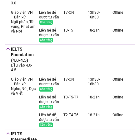
3.0
Giáo viên VN
Liên hệ để
T7-CN
13h30-
Offline
+ Bản xứ
được tư vấn
16h30
Ngữ pháp, Từ
Còn trống
vựng, Phát âm
Liên hệ để
T3-T5
18-21h
Offline
và Nói
được tư vấn
Còn trống
IELTS
Foundation
(4.0-4.5)
Đầu vào 4.0-
4.5
Giáo viên VN
Liên hệ để
T7-CN
13h30-
Offline
+ Bản xứ
được tư vấn
16h30
Nghe, Nói, Đọc
Còn trống
và Viết
Liên hệ để
T3-T5-T7
18-21h
Offline
được tư vấn
Còn trống
Liên hệ để
T2-T4-T6
18-21h
Offline
được tư vấn
Còn trống
IELTS
Intermediate