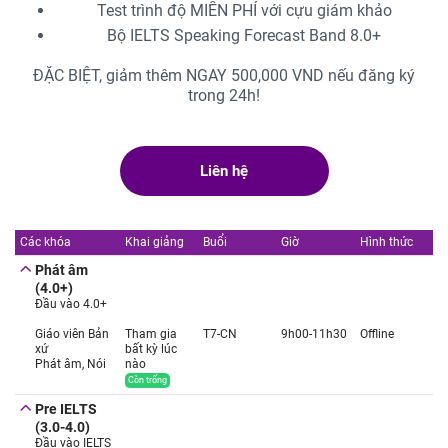
Test trình độ MIỄN PHÍ với cựu giám khảo
Bộ IELTS Speaking Forecast Band 8.0+
ĐẶC BIỆT, giảm thêm NGAY 500,000 VND nếu đăng ký
trong 24h!
Liên hệ
Các khóa
Khai giảng
Buổi
Giờ
Hình thức
Phát âm
(4.0+)
Đầu vào 4.0+
Giáo viên Bản
Tham gia
T7-CN
9h00-11h30
Offline
xứ
bất kỳ lúc
Phát âm, Nói
nào
Còn trống
Pre IELTS
(3.0-4.0)
Đầu vào IELTS