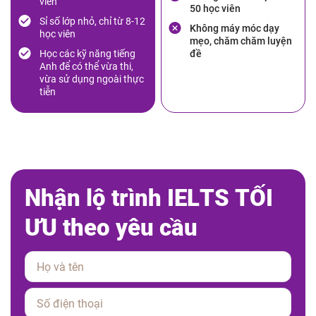
viên
50 học viên
Sỉ số lớp nhỏ, chỉ từ 8-12
Không máy móc dạy
học viên
mẹo, chăm chăm luyện
Học các kỹ năng tiếng
đề
Anh để có thể vừa thi,
vừa sử dụng ngoài thực
tiễn
N
h
ậ
n
l
ộ
t
r
ì
n
h
I
E
L
T
S
T
Ố
I
Ư
U
t
h
e
o
y
ê
u
c
ầ
u