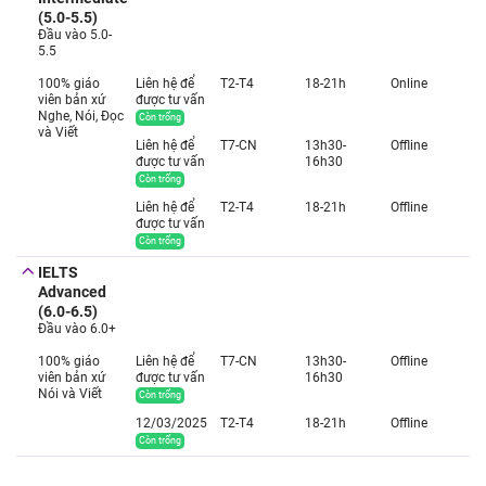
(5.0-5.5)
Đầu vào 5.0-
5.5
100% giáo
Liên hệ để
T2-T4
18-21h
Online
viên bản xứ
được tư vấn
Nghe, Nói, Đọc
Còn trống
và Viết
Liên hệ để
T7-CN
13h30-
Offline
được tư vấn
16h30
Còn trống
Liên hệ để
T2-T4
18-21h
Offline
được tư vấn
Còn trống
IELTS
Advanced
(6.0-6.5)
Đầu vào 6.0+
100% giáo
Liên hệ để
T7-CN
13h30-
Offline
viên bản xứ
được tư vấn
16h30
Nói và Viết
Còn trống
12/03/2025
T2-T4
18-21h
Offline
Còn trống