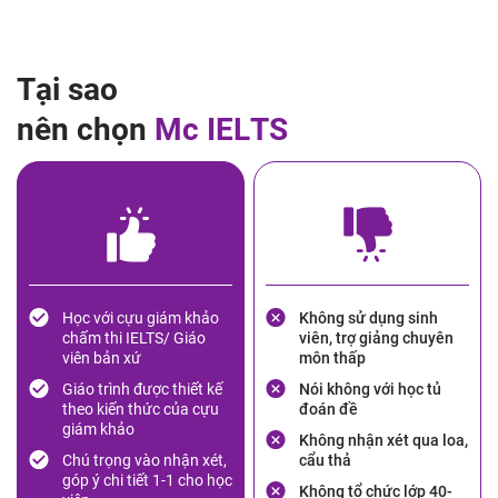
T
ạ
i
s
a
o
n
ê
n
c
h
ọ
n
M
c
I
E
L
T
S
Học với cựu giám khảo
Không sử dụng sinh
chấm thi IELTS/ Giáo
viên, trợ giảng chuyên
viên bản xứ
môn thấp
Giáo trình được thiết kế
Nói không với học tủ
theo kiến thức của cựu
đoán đề
giám khảo
Không nhận xét qua loa,
Chú trọng vào nhận xét,
cẩu thả
góp ý chi tiết 1-1 cho học
Không tổ chức lớp 40-