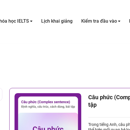
hóa học IELTS
Lịch khai giảng
Kiểm tra đầu vào
Câu phức (Compl
tập
Trong tiếng Anh, câu p
thể hiện mối quan hệ l