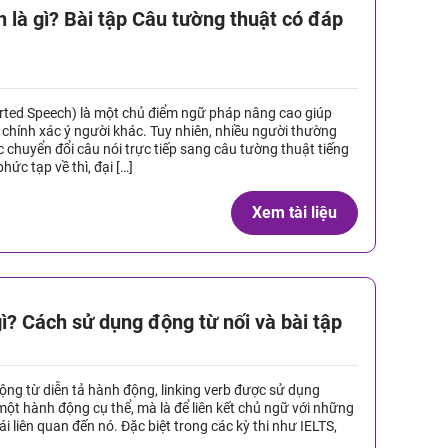
 là gì? Bài tập Câu tường thuật có đáp
rted Speech) là một chủ điểm ngữ pháp nâng cao giúp
 chính xác ý người khác. Tuy nhiên, nhiều người thường
 chuyển đổi câu nói trực tiếp sang câu tường thuật tiếng
ức tạp về thì, đại […]
Xem tài liệu
gì? Cách sử dụng động từ nối và bài tập
ng từ diễn tả hành động, linking verb được sử dụng
một hành động cụ thể, mà là để liên kết chủ ngữ với những
ái liên quan đến nó. Đặc biệt trong các kỳ thi như IELTS,