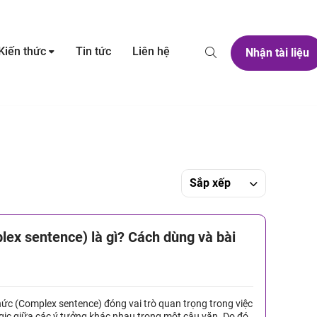
Kiến thức
Tin tức
Liên hệ
Nhận tài liệu
Sắp xếp
ex sentence) là gì? Cách dùng và bài
hức (Complex sentence) đóng vai trò quan trọng trong việc
ogic giữa các ý tưởng khác nhau trong một câu văn. Do đó,