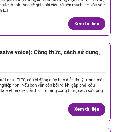
hức thành thạo sẽ giúp bài viết trở nên mạch lạc, sâu sắc
h […]
Xem tài liệu
ssive voice): Công thức, cách sử dụng,
huật như IELTS, câu bị động giúp bạn diễn đạt ý tưởng một
nghiệp hơn. Nếu bạn vẫn còn bối rối khi gặp phải câu
 Bài viết này sẽ giải thích rõ ràng công thức, cách sử dụng
Xem tài liệu