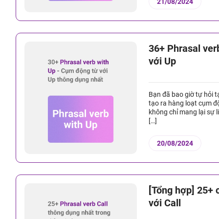
21/08/2024
36+ Phrasal ver
với Up
Bạn đã bao giờ tự hỏi t
tạo ra hàng loạt cụm đ
không chỉ mang lại sự l
[…]
20/08/2024
[Tổng hợp] 25+ 
với Call