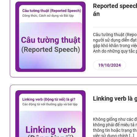
Reported speech
án
Câu tường thuật (Repo
người sử dụng diễn đạt
gặp khó khăn trong việc
Anh do những quy tắc ph
19/10/2024
Linking verb là 
Không giống như các độ
không phải để miêu tả 
thông tin hoặc trạng th
việc sử dụng chính […]