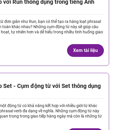
b với Run thông dụng trong tiếng Anh
 từ đơn giản như Run, bạn có thể tạo ra hàng loạt phrasal
n toàn khác nhau? Những cụm động từ này sẽ giúp câu
h hoạt, tự nhiên hơn và dễ hiểu trong nhiều tình huống giao
Xem tài liệu
b Set - Cụm động từ với Set thông dụng
 một động từ có khả năng kết hợp với nhiều giới từ khác
 phrasal verb đa dạng về nghĩa. Những cụm động từ này
quan trọng trong giao tiếp hàng ngày mà còn là những từ