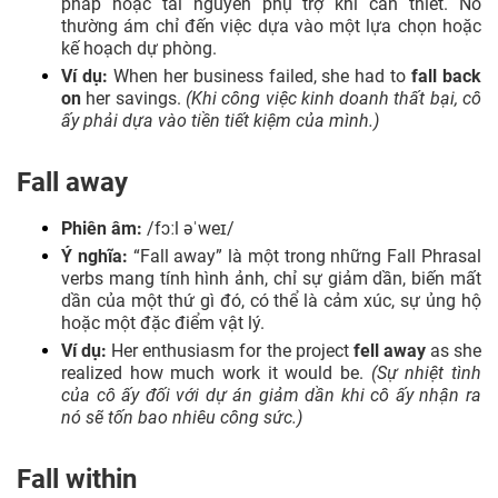
pháp hoặc tài nguyên phụ trợ khi cần thiết. Nó
thường ám chỉ đến việc dựa vào một lựa chọn hoặc
kế hoạch dự phòng.
Ví dụ:
When her business failed, she had to
fall back
on
her savings.
(Khi công việc kinh doanh thất bại, cô
ấy phải dựa vào tiền tiết kiệm của mình.)
Fall away
Phiên âm:
/fɔːl əˈweɪ/
Ý nghĩa:
“Fall away” là một trong những Fall Phrasal
verbs mang tính hình ảnh, chỉ sự giảm dần, biến mất
dần của một thứ gì đó, có thể là cảm xúc, sự ủng hộ
hoặc một đặc điểm vật lý.
Ví dụ:
Her enthusiasm for the project
fell away
as she
realized how much work it would be.
(Sự nhiệt tình
của cô ấy đối với dự án giảm dần khi cô ấy nhận ra
nó sẽ tốn bao nhiêu công sức.)
Fall within