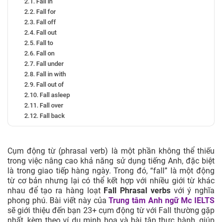
Fall in
Fall for
Fall off
Fall out
Fall to
Fall on
Fall under
Fall in with
Fall out of
Fall asleep
Fall over
Fall back
Fall apart
Fall about
Fall down
Cụm động từ (phrasal verb) là một phần không thể thiếu
Fall into
trong việc nâng cao khả năng sử dụng tiếng Anh, đặc biệt
Fall behind
là trong giao tiếp hàng ngày. Trong đó, “fall” là một động
Fall through
từ cơ bản nhưng lại có thể kết hợp với nhiều giới từ khác
Fall back on
nhau để tạo ra hàng loạt
Fall Phrasal verbs
với ý nghĩa
Fall away
phong phú. Bài viết này của
Trung tâm Anh ngữ Mc IELTS
sẽ giới thiệu đến bạn 23+ cụm động từ với Fall thường gặp
Fall within
nhất, kèm theo ví dụ minh họa và bài tập thực hành, giúp
Fall in love