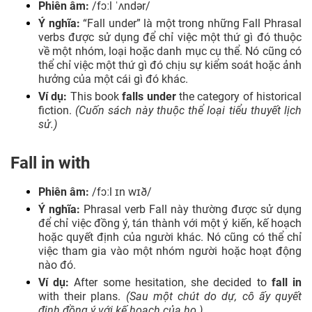
Phiên âm:
/fɔːl ˈʌndər/
Ý nghĩa:
“Fall under” là một trong những Fall Phrasal
verbs được sử dụng để chỉ việc một thứ gì đó thuộc
về một nhóm, loại hoặc danh mục cụ thể. Nó cũng có
thể chỉ việc một thứ gì đó chịu sự kiểm soát hoặc ảnh
hưởng của một cái gì đó khác.
Ví dụ:
This book
falls under
the category of historical
fiction.
(Cuốn sách này thuộc thể loại tiểu thuyết lịch
sử.)
Fall in with
Phiên âm:
/fɔːl ɪn wɪð/
Ý nghĩa:
Phrasal verb Fall này thường được sử dụng
để chỉ việc đồng ý, tán thành với một ý kiến, kế hoạch
hoặc quyết định của người khác. Nó cũng có thể chỉ
việc tham gia vào một nhóm người hoặc hoạt động
nào đó.
Ví dụ:
After some hesitation, she decided to
fall in
with their plans.
(Sau một chút do dự, cô ấy quyết
định đồng ý với kế hoạch của họ.)