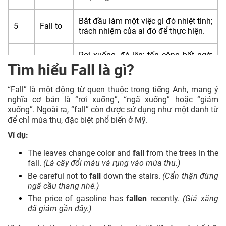
Bắt đầu làm một việc gì đó nhiệt tình;
5
Fall to
trách nhiệm của ai đó để thực hiện.
Rơi xuống, đè lên; tấn công bất ngờ;
6
Fall on
nhiệm vụ được giao cho ai đó.
Tìm hiểu Fall là gì?
“Fall” là một động từ quen thuộc trong tiếng Anh, mang ý
Thuộc về một nhóm, loại hoặc danh
Fall
nghĩa cơ bản là “rơi xuống”, “ngã xuống” hoặc “giảm
7
mục; chịu sự kiểm soát hoặc ảnh
under
xuống”. Ngoài ra, “fall” còn được sử dụng như một danh từ
hưởng.
để chỉ mùa thu, đặc biệt phổ biến ở Mỹ.
Fall in
Đồng ý, tán thành; tham gia vào một
Ví dụ:
8
with
nhóm hoặc hoạt động.
The leaves change color and
fall
from the trees in the
fall.
(Lá cây đổi màu và rụng vào mùa thu.)
Fall out
Mất đi một thói quen, sở thích hoặc
9
Be careful not to
fall
down the stairs.
(Cẩn thận đừng
of
kỹ năng.
ngã cầu thang nhé.)
The price of gasoline has
fallen
recently.
(Giá xăng
Fall
10
Ngủ thiếp đi, chìm vào giấc ngủ.
đã giảm gần đây.)
asleep