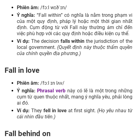
Phiên âm:
/fɔːl wɪðˈɪn/
Ý nghĩa:
“Fall within” có nghĩa là nằm trong phạm vi
của một quy định, pháp lý hoặc một thời gian nhất
định. Cụm động từ với Fall này thường ám chỉ đến
việc phù hợp với các quy định hoặc điều kiện cụ thể.
Ví dụ:
The decision
falls within
the jurisdiction of the
local government.
(Quyết định này thuộc thẩm quyền
của chính quyền địa phương.)
Fall in love
Phiên âm:
/fɔːl ɪn lʌv/
Ý nghĩa:
Phrasal verb
này có lẽ là một trong những
cụm từ quen thuộc nhất, mang ý nghĩa yêu, phải lòng
ai đó.
Ví dụ:
They
fell in love
at first sight.
(Họ yêu nhau từ
cái nhìn đầu tiên.)
Fall behind on