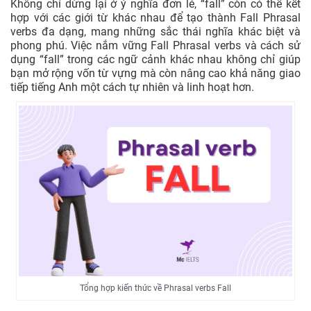
Không chỉ dừng lại ở ý nghĩa đơn lẻ, “fall” còn có thể kết
Fall
Ngã lộn nhào, mất thăng bằng và đổ
hợp với các giới từ khác nhau để tạo thành Fall Phrasal
11
over
xuống.
verbs đa dạng, mang những sắc thái nghĩa khác biệt và
phong phú. Việc nắm vững Fall Phrasal verbs và cách sử
dụng “fall” trong các ngữ cảnh khác nhau không chỉ giúp
Fall
Lùi lại, rút lui; dựa vào một kế hoạch,
12
bạn mở rộng vốn từ vựng mà còn nâng cao khả năng giao
back
nguồn lực dự phòng.
tiếp tiếng Anh một cách tự nhiên và linh hoạt hơn.
Fall
Tan vỡ, ngừng hoạt động; miêu tả
13
apart
mối quan hệ tan vỡ.
Fall
Cười ngặt nghẽo, không thể kiểm
14
about
soát.
Ngã xuống từ một vị trí cao; công
Fall
15
trình, tòa nhà bị sụp đổ; kế hoạch
down
thất bại.
Rơi vào; bắt đầu một trạng thái hoặc
Fall
16
thói quen; được phân loại vào một
into
Tổng hợp kiến thức về Phrasal verbs Fall
nhóm.