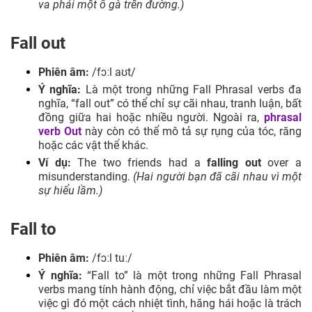
va phải một ổ gà trên đường.)
Fall out
Phiên âm:
/fɔːl aʊt/
Ý nghĩa:
Là một trong những Fall Phrasal verbs đa
nghĩa, “fall out” có thể chỉ sự cãi nhau, tranh luận, bất
đồng giữa hai hoặc nhiều người. Ngoài ra,
phrasal
verb Out
này còn có thể mô tả sự rụng của tóc, răng
hoặc các vật thể khác.
Ví dụ:
The two friends had a
falling out
over a
misunderstanding.
(Hai người bạn đã cãi nhau vì một
sự hiểu lầm.)
Fall to
Phiên âm:
/fɔːl tuː/
Ý nghĩa:
“Fall to” là một trong những Fall Phrasal
verbs mang tính hành động, chỉ việc bắt đầu làm một
việc gì đó một cách nhiệt tình, hăng hái hoặc là trách