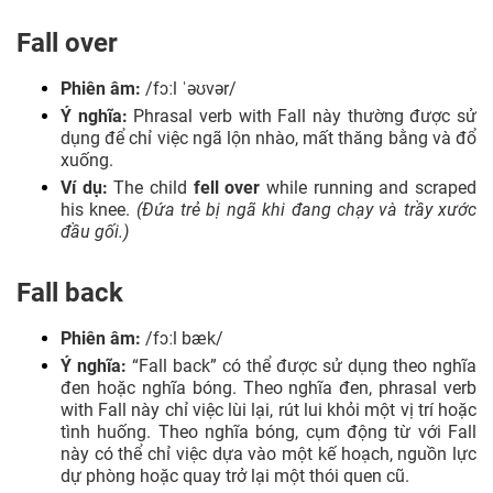
Fall over
Phiên âm:
/fɔːl ˈəʊvər/
Ý nghĩa:
Phrasal verb with Fall này thường được sử
dụng để chỉ việc ngã lộn nhào, mất thăng bằng và đổ
xuống.
Ví dụ:
The child
fell over
while running and scraped
his knee.
(Đứa trẻ bị ngã khi đang chạy và trầy xước
đầu gối.)
Fall back
Phiên âm:
/fɔːl bæk/
Ý nghĩa:
“Fall back” có thể được sử dụng theo nghĩa
đen hoặc nghĩa bóng. Theo nghĩa đen, phrasal verb
with Fall này chỉ việc lùi lại, rút lui khỏi một vị trí hoặc
tình huống. Theo nghĩa bóng, cụm động từ với Fall
này có thể chỉ việc dựa vào một kế hoạch, nguồn lực
dự phòng hoặc quay trở lại một thói quen cũ.