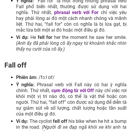
Ý nghĩa:
“Fall for” là một trong những phrasal verb
Fall phổ biến nhất, thường được sử dụng với hai
nghĩa. Thứ nhất,
phrasal verb với For
chỉ việc yêu
hay phải lòng ai đó một cách nhanh chóng và mãnh
liệt. Thứ hai, “fall for” còn có nghĩa là bị lừa gạt, bị
mắc lừa bởi một ai đó hoặc một điều gì đó.
Ví dụ:
He
fell for
her the moment he saw her smile.
(Anh ấy đã phải lòng cô ấy ngay từ khoảnh khắc nhìn
thấy nụ cười của cô ấy.)
Fall off
Phiên âm:
/fɔːl ɒf/
Ý nghĩa:
Phrasal verb với Fall này có hai ý nghĩa
chính. Thứ nhất,
cụm động từ với Off
này chỉ việc rơi
khỏi một vị trí nào đó, có thể là vật thể hoặc con
người. Thứ hai, “fall off” còn được sử dụng để diễn tả
sự giảm sút về số lượng, chất lượng hoặc tần suất
của một điều gì đó.
Ví dụ:
The cyclist
fell off
his bike when he hit a bump
in the road.
(Người đi xe đạp ngã khỏi xe khi anh ta