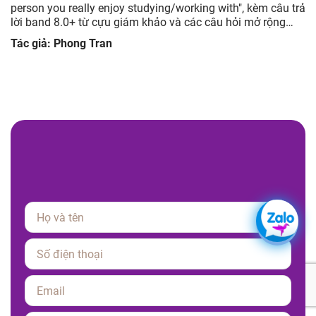
rả
advertisement you have seen but you did not like, kèm câu
trả lời band 8.0+ từ cựu giám khảo và các câu hỏi mở rộng
giúp luyện tập hiệu quả.
Tác giả: Phong Tran
Please leave this field empty.