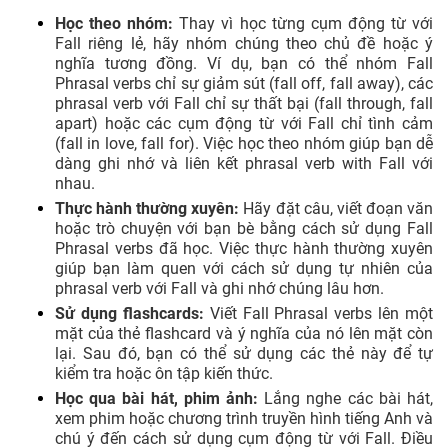
Học theo nhóm:
Thay vì học từng cụm động từ với
Fall riêng lẻ, hãy nhóm chúng theo chủ đề hoặc ý
nghĩa tương đồng. Ví dụ, bạn có thể nhóm Fall
Phrasal verbs chỉ sự giảm sút (fall off, fall away), các
phrasal verb với Fall chỉ sự thất bại (fall through, fall
apart) hoặc các cụm động từ với Fall chỉ tình cảm
(fall in love, fall for). Việc học theo nhóm giúp bạn dễ
dàng ghi nhớ và liên kết phrasal verb with Fall với
nhau.
Thực hành thường xuyên:
Hãy đặt câu, viết đoạn văn
hoặc trò chuyện với bạn bè bằng cách sử dụng Fall
Phrasal verbs đã học. Việc thực hành thường xuyên
giúp bạn làm quen với cách sử dụng tự nhiên của
phrasal verb với Fall và ghi nhớ chúng lâu hơn.
Sử dụng flashcards:
Viết Fall Phrasal verbs lên một
mặt của thẻ flashcard và ý nghĩa của nó lên mặt còn
lại. Sau đó, bạn có thể sử dụng các thẻ này để tự
kiểm tra hoặc ôn tập kiến thức.
Học qua bài hát, phim ảnh:
Lắng nghe các bài hát,
xem phim hoặc chương trình truyền hình tiếng Anh và
chú ý đến cách sử dụng cụm động từ với Fall. Điều