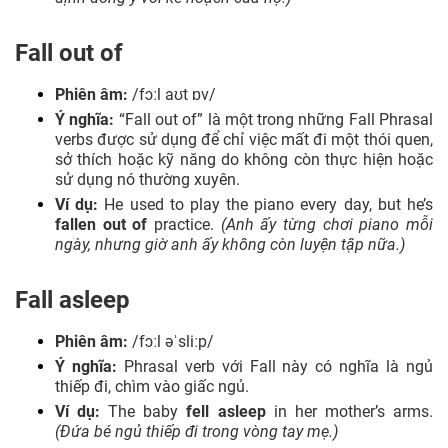
Fall out of
Phiên âm:
/fɔːl aʊt ɒv/
Ý nghĩa:
“Fall out of” là một trong những Fall Phrasal
verbs được sử dụng để chỉ việc mất đi một thói quen,
sở thích hoặc kỹ năng do không còn thực hiện hoặc
sử dụng nó thường xuyên.
Ví dụ:
He used to play the piano every day, but he’s
fallen out of
practice.
(Anh ấy từng chơi piano mỗi
ngày, nhưng giờ anh ấy không còn luyện tập nữa.)
Fall asleep
Phiên âm:
/fɔːl əˈsliːp/
Ý nghĩa:
Phrasal verb với Fall này có nghĩa là ngủ
thiếp đi, chìm vào giấc ngủ.
Ví dụ:
The baby
fell asleep
in her mother’s arms.
(Đứa bé ngủ thiếp đi trong vòng tay mẹ.)