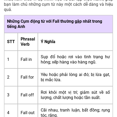
bạn làm chủ những cụm từ này một cách dễ dàng và hiệu
Fall behind on
quả.
Những idiom đi với Fall
Mẹo học và sử dụng Phrasal verb Fall
Những Cụm động từ với Fall thường gặp nhất trong
Bài tập áp dụng về Phrasal verb Fall
tiếng Anh
Phrasal
STT
Ý Nghĩa
Verb
Sụp đổ hoặc rơi vào tình trạng hư
1
Fall in
hỏng; xếp hàng vào hàng ngũ.
Yêu hoặc phải lòng ai đó; bị lừa gạt,
2
Fall for
bị mắc lừa.
Rơi khỏi một vị trí; giảm sút về số
3
Fall off
lượng, chất lượng hoặc tần suất.
Cãi nhau, tranh luận, bất đồng; rụng
4
Fall out
tóc, răng.