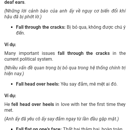
deaf ears
.
(Những lời cảnh báo của anh ấy về nguy cơ biến đổi khí
hậu đã bị phớt lờ.)
Fall through the cracks:
Bị bỏ qua, không được chú ý
đến.
Ví dụ:
Many important issues
fall through the cracks
in the
current political system.
(Nhiều vấn đề quan trọng bị bỏ qua trong hệ thống chính trị
hiện nay.)
Fall head over heels:
Yêu say đắm, mê mệt ai đó.
Ví dụ:
He
fell head over heels
in love with her the first time they
met.
(Anh ấy đã yêu cô ấy say đắm ngay từ lần đầu gặp mặt.)
Fall flat on one’s face:
Thất bại thảm hại, hoàn toàn.