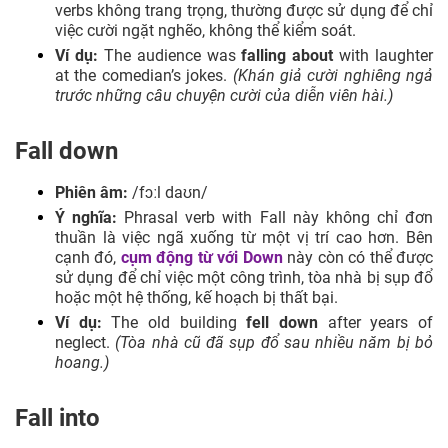
verbs không trang trọng, thường được sử dụng để chỉ
việc cười ngặt nghẽo, không thể kiểm soát.
Ví dụ:
The audience was
falling about
with laughter
at the comedian’s jokes.
(Khán giả cười nghiêng ngả
trước những câu chuyện cười của diễn viên hài.)
Fall down
Phiên âm:
/fɔːl daʊn/
Ý nghĩa:
Phrasal verb with Fall này không chỉ đơn
thuần là việc ngã xuống từ một vị trí cao hơn. Bên
cạnh đó,
cụm động từ với Down
này còn có thể được
sử dụng để chỉ việc một công trình, tòa nhà bị sụp đổ
hoặc một hệ thống, kế hoạch bị thất bại.
Ví dụ:
The old building
fell down
after years of
neglect.
(Tòa nhà cũ đã sụp đổ sau nhiều năm bị bỏ
hoang.)
Fall into