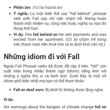
Phiên âm:
/fɔːl bɪˈhaɪnd ɒn/
Ý nghĩa:
Là một biến thể của “fall behind”, phrasal
verb with Fall này chỉ việc chậm trễ, không hoàn
thành một nhiệm vụ, công việc hoặc nghĩa vụ nào đó
đúng thời hạn.
Ví dụ:
She
fell behind on
her rent payments and was
evicted from her apartment.
(Cô ấy chậm trễ trong
việc thanh toán tiền thuê nhà và bị đuổi khỏi căn hộ.)
Những idiom đi với Fall
Ngoài Fall Phrasal verbs đã được đề cập ở trên, “fall” còn
xuất hiện trong nhiều thành ngữ (idiom) tiếng Anh với
những ý nghĩa thú vị và hình ảnh. Dưới đây là một số
idiom phổ biến nhất mà bạn có thể tham khảo:
Fall on deaf ears:
Bị phớt lờ, không được lắng nghe.
Ví dụ:
His warnings about the dangers of climate change
fell on