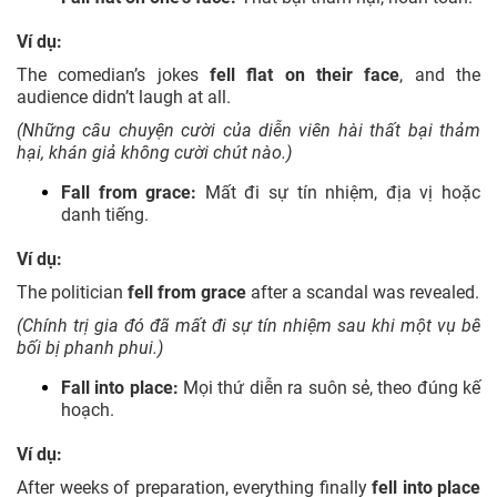
Ví dụ:
The comedian’s jokes
fell flat on their face
, and the
audience didn’t laugh at all.
(Những câu chuyện cười của diễn viên hài thất bại thảm
hại, khán giả không cười chút nào.)
Fall from grace:
Mất đi sự tín nhiệm, địa vị hoặc
danh tiếng.
Ví dụ:
The politician
fell from grace
after a scandal was revealed.
(Chính trị gia đó đã mất đi sự tín nhiệm sau khi một vụ bê
bối bị phanh phui.)
Fall into place:
Mọi thứ diễn ra suôn sẻ, theo đúng kế
hoạch.
Ví dụ:
After weeks of preparation, everything finally
fell into place