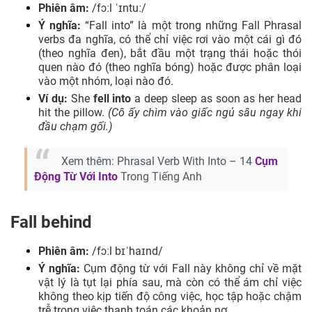
Phiên âm:
/fɔːl ˈɪntuː/
Ý nghĩa:
“Fall into” là một trong những Fall Phrasal
verbs đa nghĩa, có thể chỉ việc rơi vào một cái gì đó
(theo nghĩa đen), bắt đầu một trạng thái hoặc thói
quen nào đó (theo nghĩa bóng) hoặc được phân loại
vào một nhóm, loại nào đó.
Ví dụ:
She
fell into
a deep sleep as soon as her head
hit the pillow.
(Cô ấy chìm vào giấc ngủ sâu ngay khi
đầu chạm gối.)
Xem thêm: Phrasal Verb With Into – 14
Cụm
Động Từ Với Into
Trong Tiếng Anh
Fall behind
Phiên âm:
/fɔːl bɪˈhaɪnd/
Ý nghĩa:
Cụm động từ với Fall này không chỉ về mặt
vật lý là tụt lại phía sau, mà còn có thể ám chỉ việc
không theo kịp tiến độ công việc, học tập hoặc chậm
trễ trong việc thanh toán các khoản nợ.