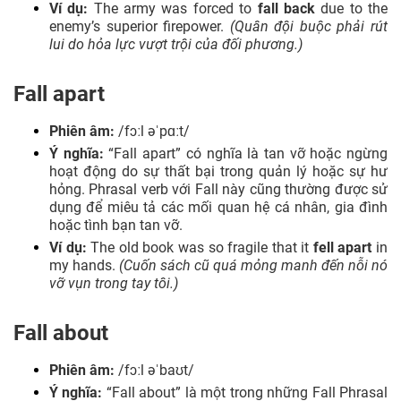
Ví dụ:
The army was forced to
fall back
due to the
enemy’s superior firepower.
(Quân đội buộc phải rút
lui do hỏa lực vượt trội của đối phương.)
Fall apart
Phiên âm:
/fɔːl əˈpɑːt/
Ý nghĩa:
“Fall apart” có nghĩa là tan vỡ hoặc ngừng
hoạt động do sự thất bại trong quản lý hoặc sự hư
hỏng. Phrasal verb với Fall này cũng thường được sử
dụng để miêu tả các mối quan hệ cá nhân, gia đình
hoặc tình bạn tan vỡ.
Ví dụ:
The old book was so fragile that it
fell apart
in
my hands.
(Cuốn sách cũ quá mỏng manh đến nỗi nó
vỡ vụn trong tay tôi.)
Fall about
Phiên âm:
/fɔːl əˈbaʊt/
Ý nghĩa:
“Fall about” là một trong những Fall Phrasal