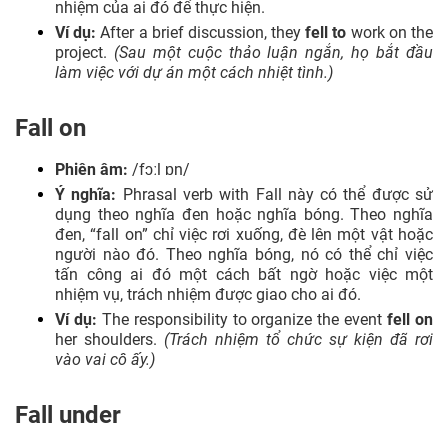
nhiệm của ai đó để thực hiện.
Ví dụ:
After a brief discussion, they
fell to
work on the
project.
(Sau một cuộc thảo luận ngắn, họ bắt đầu
làm việc với dự án một cách nhiệt tình.)
Fall on
Phiên âm:
/fɔːl ɒn/
Ý nghĩa:
Phrasal verb with Fall này có thể được sử
dụng theo nghĩa đen hoặc nghĩa bóng. Theo nghĩa
đen, “fall on” chỉ việc rơi xuống, đè lên một vật hoặc
người nào đó. Theo nghĩa bóng, nó có thể chỉ việc
tấn công ai đó một cách bất ngờ hoặc việc một
nhiệm vụ, trách nhiệm được giao cho ai đó.
Ví dụ:
The responsibility to organize the event
fell on
her shoulders.
(Trách nhiệm tổ chức sự kiện đã rơi
vào vai cô ấy.)
Fall under