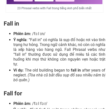
23 Phrasal verbs with Fall trong tiếng Anh phố biến nhất
Fall
Chậm trễ, không hoàn thành một
23
behind
nhiệm vụ, công việc hoặc nghĩa vụ
on
đúng thời hạn.
Fall in
Phiên âm:
/fɔːl ɪn/
Ý nghĩa
: “Fall in” có nghĩa là sụp đổ hoặc rơi vào tình
trạng hư hỏng. Trong ngữ cảnh khác, nó còn có nghĩa
là xếp hàng vào hàng ngũ. Fall Phrasal verbs như
“fall in” thường được sử dụng để miêu tả các tình
huống khi mọi thứ không còn nguyên vẹn hoặc trật
tự.
Ví dụ:
The old building began to
fall in
after years of
neglect.
(Tòa nhà cũ bắt đầu sụp đổ sau nhiều năm bị
bỏ quên.)
Fall for
Phiên âm:
/fɔːl fɔːr/