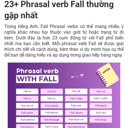
23+ Phrasal verb Fall thường
Tụt lại phía sau; không theo kịp tiến
Fall
17
độ công việc, học tập; chậm trễ trong
gặp nhất
behind
việc thanh toán.
Trong tiếng Anh, Fall Phrasal verbs có thể mang nhiều ý
Fall
Thất bại, không thành công của một
nghĩa khác nhau tùy thuộc vào giới từ hoặc trạng từ đi
18
through
kế hoạch, dự định, thỏa thuận.
kèm. Dưới đây là hơn 23 cụm động từ với Fall phổ biến
nhất mà bạn cần biết. Mỗi phrasal verb Fall sẽ được giải
thích chi tiết về cách dùng, kèm theo ví dụ minh họa cụ thể
Fall
Dựa vào hoặc sử dụng một phương
để bạn dễ dàng hiểu và áp dụng trong giao tiếp hàng ngày.
19
back
pháp hoặc tài nguyên phụ trợ khi cần
on
thiết.
Fall
Giảm dần, biến mất dần của một thứ
20
away
gì đó.
Nằm trong phạm vi của một quy
Fall
21
định, pháp lý hoặc thời gian nhất
within
định.
Fall in
22
Yêu, phải lòng ai đó.
love