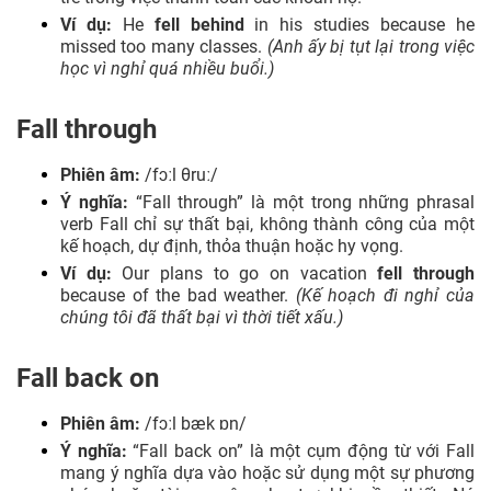
Ví dụ:
He
fell behind
in his studies because he
missed too many classes.
(Anh ấy bị tụt lại trong việc
học vì nghỉ quá nhiều buổi.)
Fall through
Phiên âm:
/fɔːl θruː/
Ý nghĩa:
“Fall through” là một trong những phrasal
verb Fall chỉ sự thất bại, không thành công của một
kế hoạch, dự định, thỏa thuận hoặc hy vọng.
Ví dụ:
Our plans to go on vacation
fell through
because of the bad weather.
(Kế hoạch đi nghỉ của
chúng tôi đã thất bại vì thời tiết xấu.)
Fall back on
Phiên âm:
/fɔːl bæk ɒn/
Ý nghĩa:
“Fall back on” là một cụm động từ với Fall
mang ý nghĩa dựa vào hoặc sử dụng một sự phương