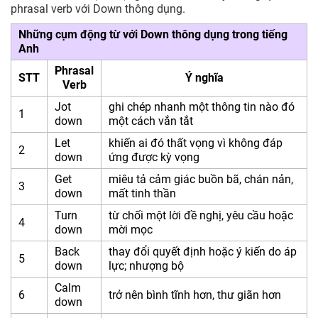
Bài tập áp dụng Phrasal verb with Down
phrasal verb với Down thông dụng.
Những cụm động từ với Down thông dụng trong tiếng
Anh
Phrasal
STT
Ý nghĩa
Verb
Jot
ghi chép nhanh một thông tin nào đó
1
down
một cách vắn tắt
Let
khiến ai đó thất vọng vì không đáp
2
down
ứng được kỳ vọng
Get
miêu tả cảm giác buồn bã, chán nản,
3
down
mất tinh thần
Turn
từ chối một lời đề nghị, yêu cầu hoặc
4
down
mời mọc
Back
thay đổi quyết định hoặc ý kiến do áp
5
down
lực; nhượng bộ
Calm
6
trở nên bình tĩnh hơn, thư giãn hơn
down