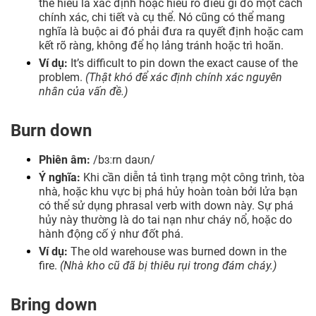
thể hiểu là xác định hoặc hiểu rõ điều gì đó một cách
chính xác, chi tiết và cụ thể. Nó cũng có thể mang
nghĩa là buộc ai đó phải đưa ra quyết định hoặc cam
kết rõ ràng, không để họ lảng tránh hoặc trì hoãn.
Ví dụ:
It’s difficult to pin down the exact cause of the
problem.
(Thật khó để xác định chính xác nguyên
nhân của vấn đề.)
Burn down
Phiên âm:
/bɜːrn daʊn/
Ý nghĩa:
Khi cần diễn tả tình trạng một công trình, tòa
nhà, hoặc khu vực bị phá hủy hoàn toàn bởi lửa bạn
có thể sử dụng phrasal verb with down này. Sự phá
hủy này thường là do tai nạn như cháy nổ, hoặc do
hành động cố ý như đốt phá.
Ví dụ:
The old warehouse was burned down in the
fire.
(Nhà kho cũ đã bị thiêu rụi trong đám cháy.)
Bring down