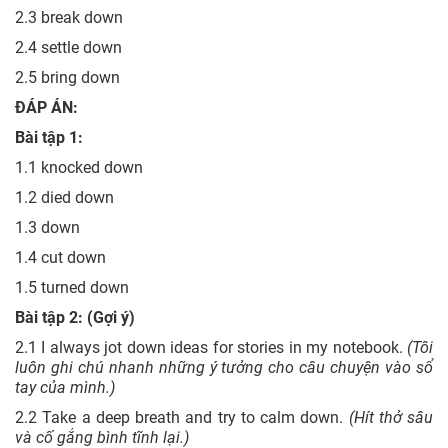
2.3 break down
2.4 settle down
2.5 bring down
ĐÁP ÁN:
Bài tập 1:
1.1 knocked down
1.2 died down
1.3 down
1.4 cut down
1.5 turned down
Bài tập 2: (Gợi ý)
2.1 I always jot down ideas for stories in my notebook.
(Tôi
luôn ghi chú nhanh những ý tưởng cho câu chuyện vào sổ
tay của mình.)
2.2 Take a deep breath and try to calm down.
(Hít thở sâu
và cố gắng bình tĩnh lại.)