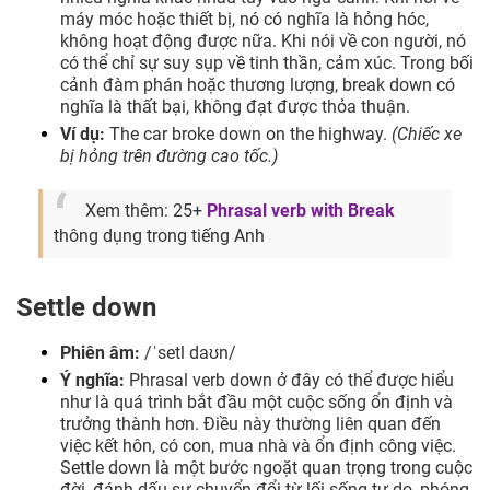
máy móc hoặc thiết bị, nó có nghĩa là hỏng hóc,
không hoạt động được nữa. Khi nói về con người, nó
có thể chỉ sự suy sụp về tinh thần, cảm xúc. Trong bối
cảnh đàm phán hoặc thương lượng, break down có
nghĩa là thất bại, không đạt được thỏa thuận.
Ví dụ:
The car broke down on the highway.
(Chiếc xe
bị hỏng trên đường cao tốc.)
Xem thêm: 25+
Phrasal verb with Break
thông dụng trong tiếng Anh
Settle down
Phiên âm:
/ˈsetl daʊn/
Ý nghĩa:
Phrasal verb down ở đây có thể được hiểu
như là quá trình bắt đầu một cuộc sống ổn định và
trưởng thành hơn. Điều này thường liên quan đến
việc kết hôn, có con, mua nhà và ổn định công việc.
Settle down là một bước ngoặt quan trọng trong cuộc
đời, đánh dấu sự chuyển đổi từ lối sống tự do, phóng