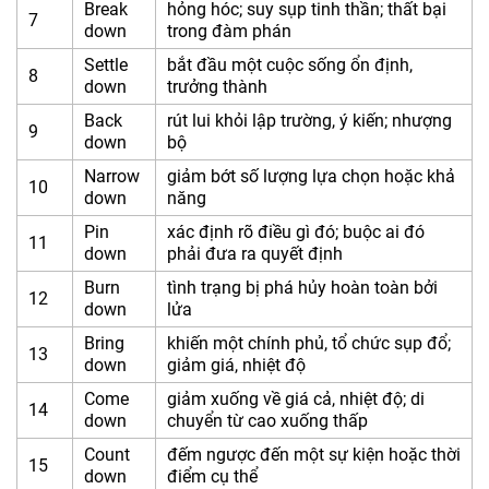
Break
hỏng hóc; suy sụp tinh thần; thất bại
7
down
trong đàm phán
Settle
bắt đầu một cuộc sống ổn định,
8
down
trưởng thành
Back
rút lui khỏi lập trường, ý kiến; nhượng
9
down
bộ
Narrow
giảm bớt số lượng lựa chọn hoặc khả
10
down
năng
Pin
xác định rõ điều gì đó; buộc ai đó
11
down
phải đưa ra quyết định
Burn
tình trạng bị phá hủy hoàn toàn bởi
12
down
lửa
Bring
khiến một chính phủ, tổ chức sụp đổ;
13
down
giảm giá, nhiệt độ
Come
giảm xuống về giá cả, nhiệt độ; di
14
down
chuyển từ cao xuống thấp
Count
đếm ngược đến một sự kiện hoặc thời
15
down
điểm cụ thể