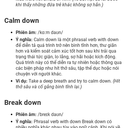
khi thấy những đứa trẻ khác không sợ hắn.)
Calm down
Phiên âm:
/kɑːm daʊn/
Ý nghĩa:
Calm down là một phrasal verb with down
để diễn tả quá trình trở nên bình tĩnh hơn, thư giãn
hơn và kiểm soát cảm xúc tốt hơn sau khi trải qua
trạng thái tức giận, lo lắng, sợ hãi hoặc kích động.
Quá trình này có thể diễn ra tự nhiên hoặc thông qua
các biện pháp như hít thở sâu, tập thể dục hoặc nói
chuyện với người khác.
Ví dụ:
Take a deep breath and try to calm down.
(Hít
thở sâu và cố gắng bình tĩnh lại.)
Break down
Phiên âm:
/breɪk daʊn/
Ý nghĩa:
Phrasal verb with down Break down có
nhiều nghĩa khác nhau tùy vào ngữ cảnh. Khi nói về