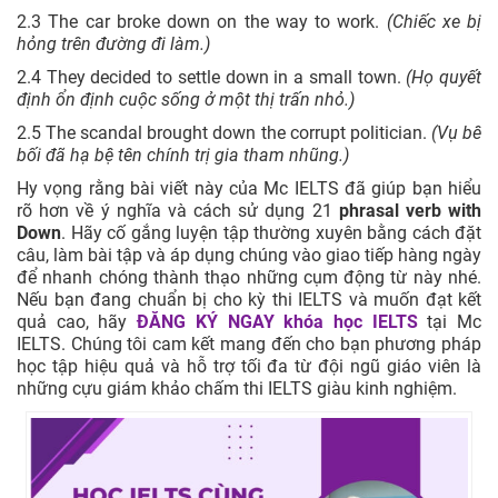
2.3 The car broke down on the way to work.
(Chiếc xe bị
hỏng trên đường đi làm.)
2.4 They decided to settle down in a small town.
(Họ quyết
định ổn định cuộc sống ở một thị trấn nhỏ.)
2.5 The scandal brought down the corrupt politician.
(Vụ bê
bối đã hạ bệ tên chính trị gia tham nhũng.)
Hy vọng rằng bài viết này của Mc IELTS đã giúp bạn hiểu
rõ hơn về ý nghĩa và cách sử dụng 21
phrasal verb with
Down
. Hãy cố gắng luyện tập thường xuyên bằng cách đặt
câu, làm bài tập và áp dụng chúng vào giao tiếp hàng ngày
để nhanh chóng thành thạo những cụm động từ này nhé.
Nếu bạn đang chuẩn bị cho kỳ thi IELTS và muốn đạt kết
quả cao, hãy
ĐĂNG KÝ NGAY
khóa học IELTS
tại Mc
IELTS. Chúng tôi cam kết mang đến cho bạn phương pháp
học tập hiệu quả và hỗ trợ tối đa từ đội ngũ giáo viên là
những cựu giám khảo chấm thi IELTS giàu kinh nghiệm.