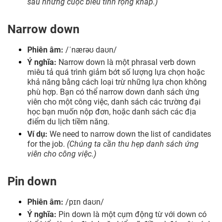
sau những cuộc biểu tình rộng khắp.)
Narrow down
Phiên âm:
/ˈnærəʊ daʊn/
Ý nghĩa:
Narrow down là một phrasal verb down
miêu tả quá trình giảm bớt số lượng lựa chọn hoặc
khả năng bằng cách loại trừ những lựa chọn không
phù hợp. Bạn có thể narrow down danh sách ứng
viên cho một công việc, danh sách các trường đại
học bạn muốn nộp đơn, hoặc danh sách các địa
điểm du lịch tiềm năng.
Ví dụ:
We need to narrow down the list of candidates
for the job.
(Chúng ta cần thu hẹp danh sách ứng
viên cho công việc.)
Pin down
Phiên âm:
/pɪn daʊn/
Ý nghĩa:
Pin down là một cụm động từ với down có