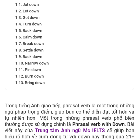
Jot down
Let down
Get down
Turn down
Back down
Calm down
Break down
Settle down
Back down
Narrow down
Pin down
Burn down
Bring down
Come down
Count down
Go down
Trong tiếng Anh giao tiếp, phrasal verb là một trong những
Sit down
ngữ pháp trọng điểm, giúp bạn có thể diễn đạt tốt hơn và
Die down
tự nhiên hơn. Một trong những phrasal verb phổ biến
Hold down
thường được sử dụng chính là
Phrasal verb with Down
. Bài
Pour down
viết này của
Trung tâm Anh ngữ Mc IELTS
sẽ giúp bạn
Keep down
hiểu rõ hơn về cụm động từ với down này thông qua 21+