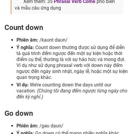
Xem thêm: 35
Phrasal Verb Come
phổ biến
và mẫu câu ứng dụng
Count down
Phiên âm:
/kaʊnt daʊn/
Ý nghĩa:
Count down thường được sử dụng để diễn
tả quá trình đếm ngược đến một sự kiện hoặc thời
điểm cụ thể, thường là với sự háo hức và mong đợi.
Ví dụ như sử dụng phrasal verb với down này đếm
ngược đến ngày sinh nhật, ngày lễ, hoặc một sự kiện
quan trọng khác.
Ví dụ:
We’re counting down the days until our
vacation.
(Chúng tôi đang đếm ngược từng ngày cho
đến kỳ nghỉ.)
Go down
Phiên âm:
/ɡəʊ daʊn/
Ý nghĩa:
Go down có thể mang nhiều nghĩa khác