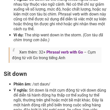
nhau tùy thuộc vào ngữ cảnh. Nó có thể chỉ sự giảm
xuống về số lượng, mức độ, hoặc chất lượng, hoặc sự
kiện một con tàu bị chìm. Phrasal verb with down này
cũng có thể được sử dụng để diễn tả việc một sự kiện
hoặc thông tin được ghi nhớ hoặc ghi nhận theo một
cách cụ thể.
Ví dụ:
The ship went down in the storm.
(Con tàu đã
chìm trong cơn bão.)
Xem thêm: 32+
Phrasal verb with Go
– Cụm
động từ với Go trong tiếng Anh
Sit down
Phiên âm:
/sɪt daʊn/
Ý nghĩa:
Sit down là một cụm động từ với down dùng
để diễn tả hành động hạ thấp cơ thể xuống tư thế
ngồi, thường trên ghế hoặc một bề mặt khác. Đây là
một hành động rất phổ biến trong cuộc sống hàng
ngày, đặc biệt là khi nghỉ ngơi, ăn uống, làm việc