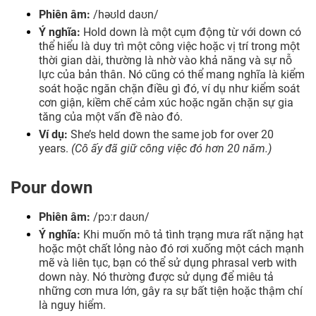
Phiên âm:
/həʊld daʊn/
Ý nghĩa:
Hold down là một cụm động từ với down có
thể hiểu là duy trì một công việc hoặc vị trí trong một
thời gian dài, thường là nhờ vào khả năng và sự nỗ
lực của bản thân. Nó cũng có thể mang nghĩa là kiểm
soát hoặc ngăn chặn điều gì đó, ví dụ như kiểm soát
cơn giận, kiềm chế cảm xúc hoặc ngăn chặn sự gia
tăng của một vấn đề nào đó.
Ví dụ:
She’s held down the same job for over 20
years.
(Cô ấy đã giữ công việc đó hơn 20 năm.)
Pour down
Phiên âm:
/pɔːr daʊn/
Ý nghĩa:
Khi muốn mô tả tình trạng mưa rất nặng hạt
hoặc một chất lỏng nào đó rơi xuống một cách mạnh
mẽ và liên tục, bạn có thể sử dụng phrasal verb with
down này. Nó thường được sử dụng để miêu tả
những cơn mưa lớn, gây ra sự bất tiện hoặc thậm chí
là nguy hiểm.