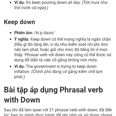
Ví dụ:
It’s been pouring down all day.
(Trời mưa như
trút nước cả ngày.)
Keep down
Phiên âm:
/kiːp daʊn/
Ý nghĩa:
Keep down có thể mang nghĩa là ngăn chặn
điều gì đó tăng lên, ví dụ như kiểm soát chi phí, kìm
nén lạm phát, hoặc giữ cho mức độ tiếng ồn ở mức
thấp. Phrasal verb với down này cũng có thể được sử
dụng để diễn tả việc cố gắng không nôn mửa.
Ví dụ:
The government is trying to keep down
inflation.
(Chính phủ đang cố gắng kiềm chế lạm
phát.)
Bài tập áp dụng Phrasal verb
with Down
Sau khi đã làm quen với 21 phrasal verb with down, đã đến
lúc bạn tự mình thực hành để ghi nhớ và sử dụng chúng