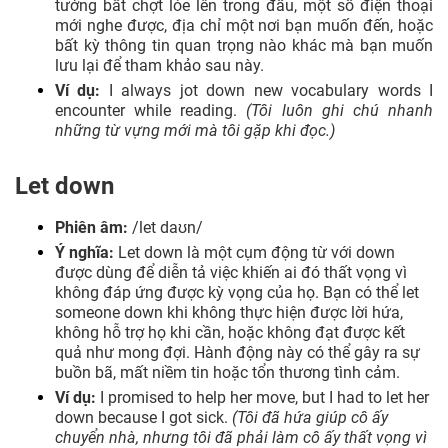
tưởng bất chợt lóe lên trong đầu, một số điện thoại
mới nghe được, địa chỉ một nơi bạn muốn đến, hoặc
bất kỳ thông tin quan trọng nào khác mà bạn muốn
lưu lại để tham khảo sau này.
Ví dụ:
I always jot down new vocabulary words I
encounter while reading.
(Tôi luôn ghi chú nhanh
những từ vựng mới mà tôi gặp khi đọc.)
Let down
Phiên âm:
/let daʊn/
Ý nghĩa:
Let down là một cụm động từ với down
được dùng để diễn tả việc khiến ai đó thất vọng vì
không đáp ứng được kỳ vọng của họ. Bạn có thể let
someone down khi không thực hiện được lời hứa,
không hỗ trợ họ khi cần, hoặc không đạt được kết
quả như mong đợi. Hành động này có thể gây ra sự
buồn bã, mất niềm tin hoặc tổn thương tình cảm.
Ví dụ:
I promised to help her move, but I had to let her
down because I got sick.
(Tôi đã hứa giúp cô ấy
chuyển nhà, nhưng tôi đã phải làm cô ấy thất vọng vì