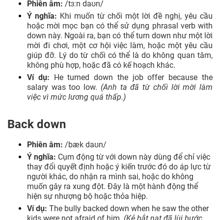
Phiên âm:
/tɜːn daʊn/
Ý nghĩa:
Khi muốn từ chối một lời đề nghị, yêu cầu
hoặc mời mọc bạn có thể sử dụng phrasal verb with
down này. Ngoài ra, bạn có thể turn down như một lời
mời đi chơi, một cơ hội việc làm, hoặc một yêu cầu
giúp đỡ. Lý do từ chối có thể là do không quan tâm,
không phù hợp, hoặc đã có kế hoạch khác.
Ví dụ:
He turned down the job offer because the
salary was too low.
(Anh ta đã từ chối lời mời làm
việc vì mức lương quá thấp.)
Back down
Phiên âm:
/bæk daʊn/
Ý nghĩa:
Cụm động từ với down này dùng để chỉ việc
thay đổi quyết định hoặc ý kiến trước đó do áp lực từ
người khác, do nhận ra mình sai, hoặc do không
muốn gây ra xung đột. Đây là một hành động thể
hiện sự nhượng bộ hoặc thỏa hiệp.
Ví dụ:
The bully backed down when he saw the other
kids were not afraid of him.
(Kẻ bắt nạt đã lùi bước