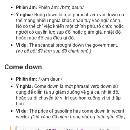
Phiên âm:
Phiên âm: /brɪŋ daʊn/
Ý nghĩa:
Bring down là một phrasal verb với down có
thể mang nhiều nghĩa khác nhau tùy vào ngữ cảnh.
Nó có thể chỉ việc khiến một chính phủ, tổ chức hoặc
người có quyền lực sụp đổ, hoặc giảm giá, nhiệt độ,
hoặc mức độ của điều gì đó.
Ví dụ:
The scandal brought down the government.
(Vụ bê bối đã làm sụp đổ chính phủ.)
Come down
Phiên âm:
/kʌm daʊn/
Ý nghĩa:
Come down là một phrasal verb down sử
dụng để diễn tả sự giảm xuống về giá cả, nhiệt độ,
hoặc sự di chuyển từ vị trí cao hơn xuống vị trí thấp
hơn.
Ví dụ:
The price of gasoline has come down in recent
weeks.
(Giá xăng đã giảm trong những tuần gần đây.)