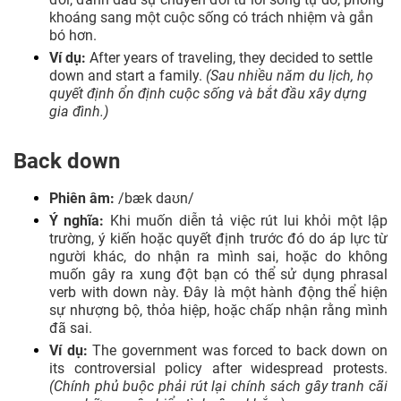
khoáng sang một cuộc sống có trách nhiệm và gắn
bó hơn.
Ví dụ:
After years of traveling, they decided to settle
down and start a family.
(Sau nhiều năm du lịch, họ
quyết định ổn định cuộc sống và bắt đầu xây dựng
gia đình.)
Back down
Phiên âm:
/bæk daʊn/
Ý nghĩa:
Khi muốn diễn tả việc rút lui khỏi một lập
trường, ý kiến hoặc quyết định trước đó do áp lực từ
người khác, do nhận ra mình sai, hoặc do không
muốn gây ra xung đột bạn có thể sử dụng phrasal
verb with down này. Đây là một hành động thể hiện
sự nhượng bộ, thỏa hiệp, hoặc chấp nhận rằng mình
đã sai.
Ví dụ:
The government was forced to back down on
its controversial policy after widespread protests.
(Chính phủ buộc phải rút lại chính sách gây tranh cãi