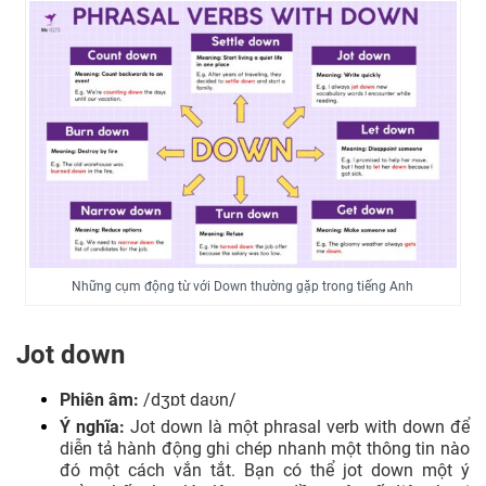
Những cụm động từ với Down thường gặp trong tiếng Anh
Jot down
Phiên âm:
/dʒɒt daʊn/
Ý nghĩa:
Jot down là một phrasal verb with down để
diễn tả hành động ghi chép nhanh một thông tin nào
đó một cách vắn tắt. Bạn có thể jot down một ý