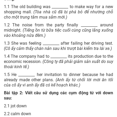
1.1 The old building was _________ to make way for a new
shopping mall.
(Tòa nhà cũ đã bị phá bỏ để nhường chỗ
cho một trung tâm mua sắm mới.)
1.2 The noise from the party finally _________ around
midnight.
(Tiếng ồn từ bữa tiệc cuối cùng cũng lắng xuống
vào khoảng nửa đêm.)
1.3 She was feeling _________ after failing her driving test.
(Cô ấy cảm thấy chán nản sau khi trượt bài kiểm tra lái xe.)
1.4 The company had to _________ its production due to the
economic recession.
(Công ty đã phải giảm sản xuất do suy
thoái kinh tế.)
1.5 He _________ her invitation to dinner because he had
already made other plans.
(Anh ấy từ chối lời mời ăn tối
của cô ấy vì anh ấy đã có kế hoạch khác.)
Bài tập 2: Viết câu sử dụng các cụm động từ với down
sau:
2.1 jot down
2.2 calm down