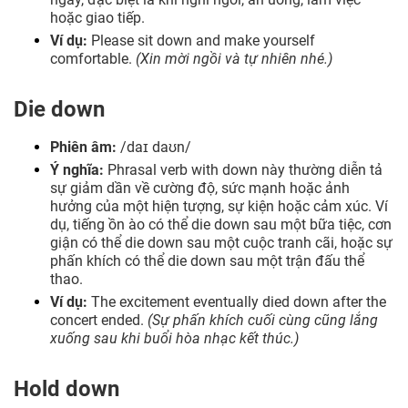
hoặc giao tiếp.
Ví dụ:
Please sit down and make yourself
comfortable.
(Xin mời ngồi và tự nhiên nhé.)
Die down
Phiên âm:
/daɪ daʊn/
Ý nghĩa:
Phrasal verb with down này thường diễn tả
sự giảm dần về cường độ, sức mạnh hoặc ảnh
hưởng của một hiện tượng, sự kiện hoặc cảm xúc. Ví
dụ, tiếng ồn ào có thể die down sau một bữa tiệc, cơn
giận có thể die down sau một cuộc tranh cãi, hoặc sự
phấn khích có thể die down sau một trận đấu thể
thao.
Ví dụ:
The excitement eventually died down after the
concert ended.
(Sự phấn khích cuối cùng cũng lắng
xuống sau khi buổi hòa nhạc kết thúc.)
Hold down