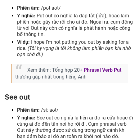
Phiên âm:
/pʊt aʊt/
Ý nghĩa:
Put out có nghĩa là dập tắt (lửa), hoặc làm
phiền hoặc gây rắc rối cho ai đó. Ngoài ra, cụm động
từ với Out này còn có nghĩa là phát hành hoặc công
bố thông tin.
Ví dụ:
I hope I’m not putting you out by asking for a
ride.
(Tôi hy vọng là tôi không làm phiền bạn khi nhờ
bạn chở đi.)
Xem thêm: Tổng hợp 20+
Phrasal Verb Put
thường gặp nhất trong tiếng Anh
See out
Phiên âm:
/siː aʊt/
Ý nghĩa:
See out có nghĩa là tiễn ai đó ra cửa hoặc đi
cùng ai đó đến tận nơi họ rời đi. Cụm phrasal verb
Out này thường được sử dụng trong ngữ cảnh khi
bạn đảm bảo ai đó an toàn ra khỏi nơi nào đó.