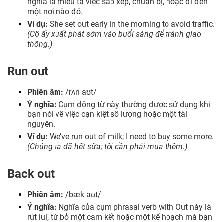
nghĩa là miêu tả việc sắp xếp, chuẩn bị, hoặc đi đến
một nơi nào đó.
Ví dụ:
She set out early in the morning to avoid traffic.
(Cô ấy xuất phát sớm vào buổi sáng để tránh giao
thông.)
Run out
Phiên âm:
/rʌn aʊt/
Ý nghĩa:
Cụm động từ này thường được sử dụng khi
bạn nói về việc cạn kiệt số lượng hoặc một tài
nguyên.
Ví dụ:
We’ve run out of milk; I need to buy some more.
(Chúng ta đã hết sữa; tôi cần phải mua thêm.)
Back out
Phiên âm:
/bæk aʊt/
Ý nghĩa:
Nghĩa của cụm phrasal verb with Out này là
rút lui, từ bỏ một cam kết hoặc một kế hoạch mà bạn