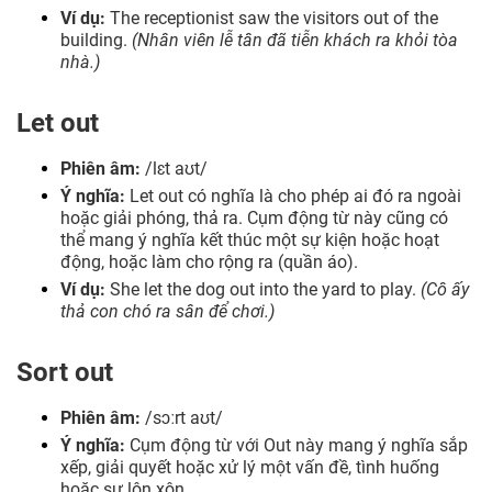
Ví dụ:
The receptionist saw the visitors out of the
building.
(Nhân viên lễ tân đã tiễn khách ra khỏi tòa
nhà.)
Let out
Phiên âm:
/lɛt aʊt/
Ý nghĩa:
Let out có nghĩa là cho phép ai đó ra ngoài
hoặc giải phóng, thả ra. Cụm động từ này cũng có
thể mang ý nghĩa kết thúc một sự kiện hoặc hoạt
động, hoặc làm cho rộng ra (quần áo).
Ví dụ:
She let the dog out into the yard to play.
(Cô ấy
thả con chó ra sân để chơi.)
Sort out
Phiên âm:
/sɔːrt aʊt/
Ý nghĩa:
Cụm động từ với Out này mang ý nghĩa sắp
xếp, giải quyết hoặc xử lý một vấn đề, tình huống
hoặc sự lộn xộn.