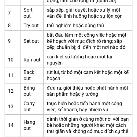
động; làm cho rộng ra (quần áo)
Sort
sắp xếp, giải quyết hoặc xử lý một
7
out
vấn đề, tình huống hoặc sự lộn xộn
8
Try out
thử nghiệm hoặc dùng thử
bắt đầu làm một công việc hoặc một
9
Set out
kế hoạch với mục đích rõ ràng; sắp
xếp, chuẩn bị; đi đến một nơi nào đó
cạn kiệt số lượng hoặc một tài
10
Run out
nguyên
Back
rút lui, từ bỏ một cam kết hoặc một kế
11
out
hoạch
Bring
đưa ra, giới thiệu hoặc phát hành một
12
out
sản phẩm hoặc ý tưởng
Carry
thực hiện hoặc tiến hành một công
13
out
việc, kế hoạch, hay nhiệm vụ
dành thời gian ở cùng một nơi với bạn
Hang
14
bè hoặc những người khác một cách
out
thư giãn và không có mục đích cụ thể