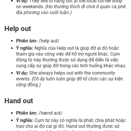
Ví dụ:
They like to hang out at the local coffee shop
on weekends.
(Họ thường thích đi chơi ở quán cà phê
địa phương vào cuối tuần.)
Help out
Phiên âm:
/help aʊt/
Ý nghĩa:
Nghĩa của Help out là giúp đỡ ai đó hoặc
tham gia vào công việc để hỗ trợ người khác. Cụm
động từ này thường được sử dụng để diễn tả việc
cung cấp sự giúp đỡ trong các tình huống khác nhau.
Ví dụ:
She always helps out with the community
events.
(Cô ấy luôn luôn giúp đỡ tổ chức các sự kiện
cộng đồng.)
Hand out
Phiên âm:
/hænd aʊt/
Ý nghĩa:
Cụm từ này có nghĩa là phát, chia phát hoặc
trao cho ai đó cái gì đó. Hand out thường được sử