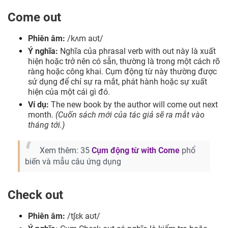
Come out
Phiên âm:
/kʌm aʊt/
Ý nghĩa:
Nghĩa của phrasal verb with out này là xuất
hiện hoặc trở nên có sẵn, thường là trong một cách rõ
ràng hoặc công khai. Cụm động từ này thường được
sử dụng để chỉ sự ra mắt, phát hành hoặc sự xuất
hiện của một cái gì đó.
Ví dụ:
The new book by the author will come out next
month.
(Cuốn sách mới của tác giả sẽ ra mắt vào
tháng tới.)
Xem thêm: 35
Cụm động từ with Come
phổ
biến và mẫu câu ứng dụng
Check out
Phiên âm:
/tʃɛk aʊt/