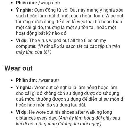
Phiên âm:
/waɪp aʊt/
Ý nghĩa:
Cụm động từ với Out này mang ý nghĩa xóa
sạch hoặc làm mất đi một cách hoàn toàn. Wipe out
thường được dùng để diễn tả việc loại bỏ hoàn toàn
một cái gì đó, thường là một sự tồn tại, hoặc một
hoạt động bất kỳ nào đó.
Ví dụ:
The virus wiped out all the files on my
computer.
(Vi rút đã xóa sạch tất cả các tập tin trên
máy tính của tôi.)
Wear out
Phiên âm:
/wɛər aʊt/
Ý nghĩa:
Wear out có nghĩa là làm hỏng hoặc làm
cho cái gì đó không còn sử dụng được do sử dụng
quá mức, thường được sử dụng để diễn tả sự mòn đi
hoặc hao mòn do sử dụng lâu dài.
Ví dụ:
He wore out his shoes after walking long
distances every day.
(Anh ấy làm hỏng đôi giày sau
khi đi bộ một quãng đường dài mỗi ngày.)