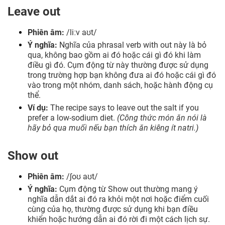
Leave out
Phiên âm:
/liːv aʊt/
Ý nghĩa:
Nghĩa của phrasal verb with out này là bỏ
qua, không bao gồm ai đó hoặc cái gì đó khi làm
điều gì đó. Cụm động từ này thường được sử dụng
trong trường hợp bạn không đưa ai đó hoặc cái gì đó
vào trong một nhóm, danh sách, hoặc hành động cụ
thể.
Ví dụ:
The recipe says to leave out the salt if you
prefer a low-sodium diet.
(Công thức món ăn nói là
hãy bỏ qua muối nếu bạn thích ăn kiêng ít natri.)
Show out
Phiên âm:
/ʃoʊ aʊt/
Ý nghĩa:
Cụm động từ Show out thường mang ý
nghĩa dẫn dắt ai đó ra khỏi một nơi hoặc điểm cuối
cùng của họ, thường được sử dụng khi bạn điều
khiển hoặc hướng dẫn ai đó rời đi một cách lịch sự.