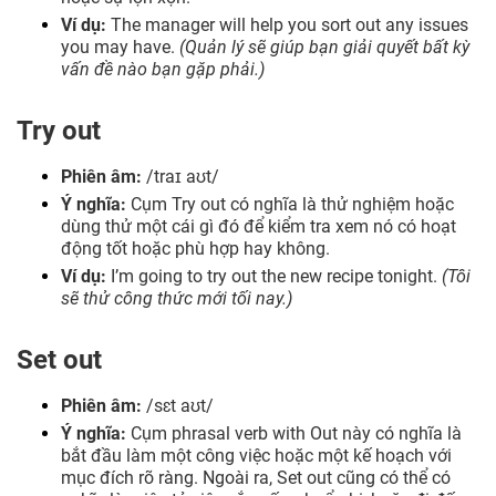
Ví dụ:
The manager will help you sort out any issues
you may have.
(Quản lý sẽ giúp bạn giải quyết bất kỳ
vấn đề nào bạn gặp phải.)
Try out
Phiên âm:
/traɪ aʊt/
Ý nghĩa:
Cụm Try out có nghĩa là thử nghiệm hoặc
dùng thử một cái gì đó để kiểm tra xem nó có hoạt
động tốt hoặc phù hợp hay không.
Ví dụ:
I’m going to try out the new recipe tonight.
(Tôi
sẽ thử công thức mới tối nay.)
Set out
Phiên âm:
/sɛt aʊt/
Ý nghĩa:
Cụm phrasal verb with Out này có nghĩa là
bắt đầu làm một công việc hoặc một kế hoạch với
mục đích rõ ràng. Ngoài ra, Set out cũng có thể có