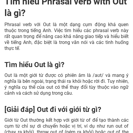
Tìm hiểu Phrasal verb with Out
là gì?
Phrasal verb với Out là một dạng cụm động khá quen
thuộc trong tiếng Anh. Việc tìm hiểu các phrasal verb này
rất quan trọng để nâng cao khả năng giao tiếp và hiểu biết
về tiếng Anh, đặc biệt là trong văn nói và các tình huống
thực tế.
Tìm hiểu Out là gì?
Out là một giới từ được có phiên âm là /aʊt/ và mang ý
nghĩa là bên ngoài, trạng thái ra khỏi hoặc rời đi. Tuy nhiên,
ý nghĩa cụ thể của out có thể thay đổi tùy thuộc vào ngữ
cảnh và cách sử dụng trong câu.
[Giải đáp] Out đi với giới từ gì?
Giới từ Out thường kết hợp với giới từ of để tạo thành các
cụm từ chỉ sự di chuyển hoặc vị trí, ví dụ như run out of
(chạy ra khỏi), throw out of (ném ra khỏi) hoặc out of the