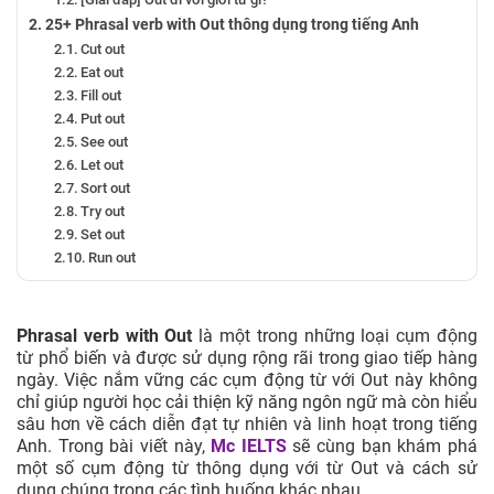
25+ Phrasal verb with Out thông dụng trong tiếng Anh
Cut out
Eat out
Fill out
Put out
See out
Let out
Sort out
Try out
Set out
Run out
Back out
Bring out
Carry out
Phrasal verb with Out
là một trong những loại cụm động
Hang out
từ phổ biến và được sử dụng rộng rãi trong giao tiếp hàng
Help out
ngày. Việc nắm vững các cụm động từ với Out này không
Hand out
chỉ giúp người học cải thiện kỹ năng ngôn ngữ mà còn hiểu
Stand out
sâu hơn về cách diễn đạt tự nhiên và linh hoạt trong tiếng
Leave out
Anh. Trong bài viết này,
Mc IELTS
sẽ cùng bạn khám phá
một số cụm động từ thông dụng với từ Out và cách sử
Show out
dụng chúng trong các tình huống khác nhau.
Copy out