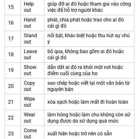
Help
giúp đỡ ai đó hoặc tham gia vào công
15
out
việc để hỗ trợ người khác
Hand
phát, chia phát hoặc trao cho ai đó
16
out
cái gì đó
Stand
nổi bật, khác biệt hoặc thu hút sự chú
17
out
ý
Leave
bỏ qua, không bao gồm ai đó hoặc
18
out
cái gì đó
Show
dẫn dắt ai đó ra khỏi một nơi hoặc
19
out
điểm cuối cùng của họ
Copy
sao chép hoặc viết lại một văn bản từ
20
out
nguyên bản
Wipe
21
xóa sạch hoặc làm mất đi hoàn toàn
out
Wear
làm hỏng hoặc làm cho không còn sử
22
out
dụng được do sử dụng quá mức
Come
23
xuất hiện hoặc trở nên có sẵn
out