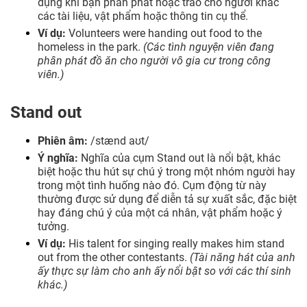
dụng khi bạn phân phát hoặc trao cho người khác
các tài liệu, vật phẩm hoặc thông tin cụ thể.
Ví dụ:
Volunteers were handing out food to the
homeless in the park.
(Các tình nguyện viên đang
phân phát đồ ăn cho người vô gia cư trong công
viên.)
Stand out
Phiên âm:
/stænd aʊt/
Ý nghĩa:
Nghĩa của cụm Stand out là nổi bật, khác
biệt hoặc thu hút sự chú ý trong một nhóm người hay
trong một tình huống nào đó. Cụm động từ này
thường được sử dụng để diễn tả sự xuất sắc, đặc biệt
hay đáng chú ý của một cá nhân, vật phẩm hoặc ý
tưởng.
Ví dụ:
His talent for singing really makes him stand
out from the other contestants.
(Tài năng hát của anh
ấy thực sự làm cho anh ấy nổi bật so với các thí sinh
khác.)