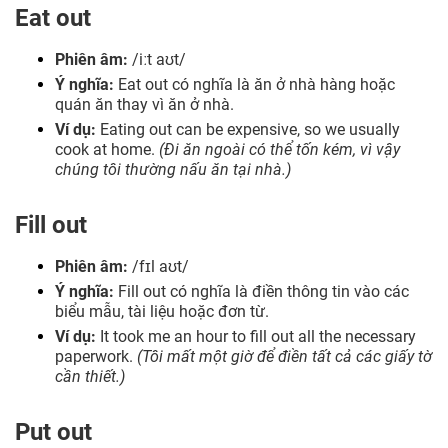
Eat out
Phiên âm:
/iːt aʊt/
Ý nghĩa:
Eat out có nghĩa là ăn ở nhà hàng hoặc
quán ăn thay vì ăn ở nhà.
Ví dụ:
Eating out can be expensive, so we usually
cook at home.
(Đi ăn ngoài có thể tốn kém, vì vậy
chúng tôi thường nấu ăn tại nhà.)
Fill out
Phiên âm:
/fɪl aʊt/
Ý nghĩa:
Fill out có nghĩa là điền thông tin vào các
biểu mẫu, tài liệu hoặc đơn từ.
Ví dụ:
It took me an hour to fill out all the necessary
paperwork.
(Tôi mất một giờ để điền tất cả các giấy tờ
cần thiết.)
Put out