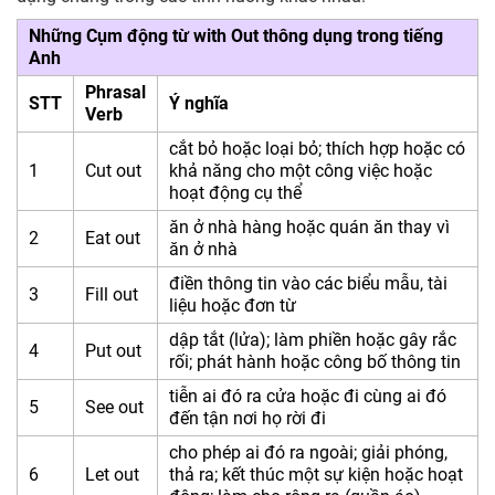
Wipe out
Những Cụm động từ with Out thông dụng trong tiếng
Wear out
Anh
Come out
Check out
Phrasal
STT
Ý nghĩa
Fall out
Verb
Bài tập áp dụng Phrasal verb with Out
cắt bỏ hoặc loại bỏ; thích hợp hoặc có
1
Cut out
khả năng cho một công việc hoặc
hoạt động cụ thể
ăn ở nhà hàng hoặc quán ăn thay vì
2
Eat out
ăn ở nhà
điền thông tin vào các biểu mẫu, tài
3
Fill out
liệu hoặc đơn từ
dập tắt (lửa); làm phiền hoặc gây rắc
4
Put out
rối; phát hành hoặc công bố thông tin
tiễn ai đó ra cửa hoặc đi cùng ai đó
5
See out
đến tận nơi họ rời đi
cho phép ai đó ra ngoài; giải phóng,
6
Let out
thả ra; kết thúc một sự kiện hoặc hoạt