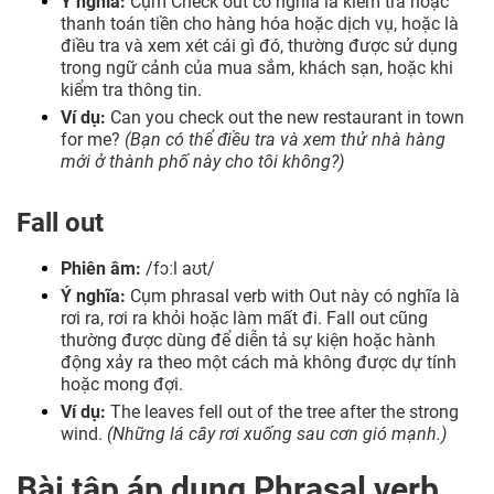
Ý nghĩa:
Cụm Check out có nghĩa là kiểm tra hoặc
thanh toán tiền cho hàng hóa hoặc dịch vụ, hoặc là
điều tra và xem xét cái gì đó, thường được sử dụng
trong ngữ cảnh của mua sắm, khách sạn, hoặc khi
kiểm tra thông tin.
Ví dụ:
Can you check out the new restaurant in town
for me?
(Bạn có thể điều tra và xem thử nhà hàng
mới ở thành phố này cho tôi không?)
Fall out
Phiên âm:
/fɔːl aʊt/
Ý nghĩa:
Cụm phrasal verb with Out này có nghĩa là
rơi ra, rơi ra khỏi hoặc làm mất đi. Fall out cũng
thường được dùng để diễn tả sự kiện hoặc hành
động xảy ra theo một cách mà không được dự tính
hoặc mong đợi.
Ví dụ:
The leaves fell out of the tree after the strong
wind.
(Những lá cây rơi xuống sau cơn gió mạnh.)
Bài tập áp dụng Phrasal verb