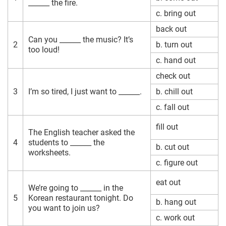
______ the fire.
c. bring out
back out
Can you ______ the music? It’s
2
b. turn out
too loud!
c. hand out
check out
3
I’m so tired, I just want to ______.
b. chill out
c. fall out
fill out
The English teacher asked the
4
students to ______ the
b. cut out
worksheets.
c. figure out
eat out
We’re going to ______ in the
5
Korean restaurant tonight. Do
b. hang out
you want to join us?
c. work out