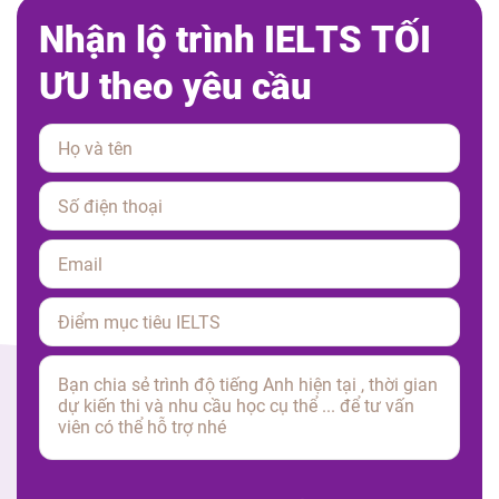
N
h
ậ
n
l
ộ
t
r
ì
n
h
I
E
L
T
S
T
Ố
I
Ư
U
t
h
e
o
y
ê
u
c
ầ
u
Please leave this field empty.