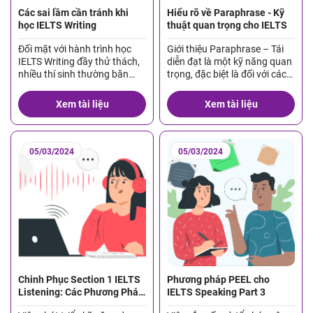
Các sai lầm cần tránh khi
Hiểu rõ về Paraphrase - Kỹ
học IELTS Writing
thuật quan trọng cho IELTS
Đối mặt với hành trình học
Giới thiệu Paraphrase – Tái
IELTS Writing đầy thử thách,
diễn đạt là một kỹ năng quan
nhiều thí sinh thường băn
trọng, đặc biệt là đối với các
khoăn không biết phải bắt
thí sinh dự thi IELTS.
đầu từ đâu. Ngày nay, với sự
Paraphrase có thể hiểu là
Xem tài liệu
Xem tài liệu
hỗ trợ của internet, rất nhiều
cách viết lại một câu hay một
tài nguyên học tập đã được
đoạn văn bằng cách sử dụng
chia sẻ rộng rãi, bao gồm các
những từ ngữ khác (so với
lời khuyên, bài viết mẫu và
câu hay đoạn văn gốc)
05/03/2024
05/03/2024
các dịch […]
nhưng vẫn […]
Chinh Phục Section 1 IELTS
Phương pháp PEEL cho
Listening: Các Phương Pháp
IELTS Speaking Part 3
Dự Đoán Câu Trả Lời Từ Ngữ