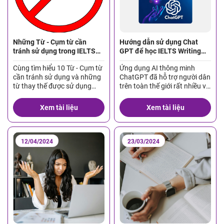
Những Từ - Cụm từ cần
Hướng dẫn sử dụng Chat
tránh sử dụng trong IELTS
GPT để học IELTS Writing
Speaking nếu muốn đạt
đạt hiệu quả cao
Cùng tìm hiểu 10 Từ - Cụm từ
Ứng dụng AI thông minh
band cao
cần tránh sử dụng và những
ChatGPT đã hỗ trợ người dân
từ thay thế được sử dụng
trên toàn thế giới rất nhiều về
trong IELTS Speaking nếu
việc tìm kiếm thông tin.
muốn đạt band cao
Chúng hỗ trợ được thông tin
Xem tài liệu
Xem tài liệu
trên mọi lĩnh vực như giáo
dục, y tế, công nghệ, điện tử,
y dược… Đối với những bạn
đang theo đuổi chứng chỉ
12/04/2024
23/03/2024
IELTS, đây […]