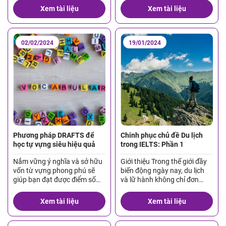
Part 2 Speaking.
phương pháp 5W1H.
Xem tài liệu
Xem tài liệu
02/02/2024
19/01/2024
Phương pháp DRAFTS để
Chinh phục chủ đề Du lịch
học tự vựng siêu hiệu quả
trong IELTS: Phần 1
Nắm vững ý nghĩa và sở hữu
Giới thiệu Trong thế giới đầy
vốn từ vựng phong phú sẽ
biến động ngày nay, du lịch
giúp bạn đạt được điểm số
và lữ hành không chỉ đơn
cao trong hành trình chinh
thuần là những hoạt động
phục cuộc thi IELTS.
giải trí, mà còn là những cánh
Xem tài liệu
Xem tài liệu
cửa mở ra trải nghiệm mới
mẻ, đa dạng văn hóa và mở
mang tầm mắt. Bài viết này