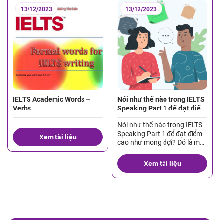
sẽ đưa bạn đến với những […]
13/12/2023
13/12/2023
IELTS Academic Words –
Nói như thế nào trong IELTS
Verbs
Speaking Part 1 để đạt điểm
cao?
Nói như thế nào trong IELTS
Speaking Part 1 để đạt điểm
Xem tài liệu
cao như mong đợi? Đó là một
câu hỏi mà hầu hết các thí
sinh khi đi thi đều thắc mắc.
Xem tài liệu
Bốn điều quan trọng trong
bất kỳ Part nào trong
Speaking mà bạn đều phải
chú ý là: Vocabulary (từ
vựng), Grammar […]