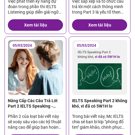
Việc phát triển kỹ năng dự
Việc sắp xếp và tổ chức câu
Cảnh Và Chủ Đề
đoán trong phần thi IELTS
trả lời một cách thông minh
Listening giúp diễn giải ngữ
trong Part 3 là yếu tố then
cảnh. nội dung giao tiếp thực
chốt để bạn thể hiện ý tưởng
tiễn hằng ngày trong bài thi.
một cách thuyết phục.
Xem tài liệu
Xem tài liệu
05/03/2024
05/03/2024
Nâng Cấp Các Câu Trả Lời
IELTS Speaking Part 2 không
Part 2 IELTS Speaking -
khó, vì đã có 5W1H lo
Nhận Diện và Vượt Qua các
Phần 2 của loạt bài viết này
Trong bài viết này, Mc IELTS
Thách Thức
sẽ xoáy sâu vào các kỹ thuật
chia sẻ bạn bí kíp "phóng đổ
nâng cao để giúp bạn hoàn
tim" giám khảo, chinh phục
thiện hơn câu trả lời trong
IELTS Speaking Part 2 với