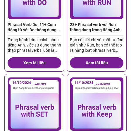
Phrasal Verb Do: 11+ Cụm
23+ Phrasal verb với Run
động từ với Do thông dụng
thông dụng trong tiếng Anh
nhất
Trong hành trình chinh phục
Bạn có biết chỉ với một từ đơn
tiếng Anh, việc sử dụng thành
giản như Run, bạn có thể tạo
thạo phrasal verbs luôn là
ra hàng loạt phrasal verb
một thách thức không nhỏ.
mang ý nghĩa hoàn toàn
Đặc biệt, với động từ tưởng
khác nhau? Những cụm động
Xem tài liệu
Xem tài liệu
chừng đơn giản như “Do”, chỉ
từ này sẽ giúp câu nói của
cần thêm một giới từ hoặc
bạn trở nên linh hoạt, tự
trạng từ, thì ý nghĩa của nó
nhiên hơn và dễ hiểu trong
có thể thay đổi hoàn toàn. Do
nhiều tình huống giao tiếp.
16/10/2024
16/10/2024
đó, việc […]
Hãy […]