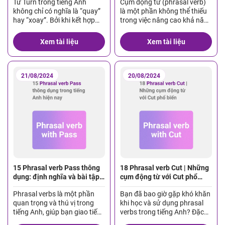
Từ Turn trong tiếng Anh
Cụm động từ (phrasal verb)
không chỉ có nghĩa là “quay”
là một phần không thể thiếu
hay “xoay”. Bởi khi kết hợp
trong việc nâng cao khả năng
với các từ khác, nó mang đến
sử dụng tiếng Anh, đặc biệt là
nhiều phrasal verbs vô cùng
trong giao tiếp hàng ngày.
Xem tài liệu
Xem tài liệu
phong phú, giúp bạn diễn đạt
Trong đó, “fall” là một động
mọi thứ từ những điều quen
từ cơ bản nhưng lại có thể kết
thuộc hàng ngày đến các ý
hợp với nhiều giới từ khác
tưởng phức tạp hơn. Để nâng
nhau để tạo ra hàng loạt […]
21/08/2024
20/08/2024
cao trình […]
15 Phrasal verb Pass thông
18 Phrasal verb Cut | Những
dụng: định nghĩa và bài tập
cụm động từ với Cut phổ
chi tiết
biến
Phrasal verbs là một phần
Bạn đã bao giờ gặp khó khăn
quan trọng và thú vị trong
khi học và sử dụng phrasal
tiếng Anh, giúp bạn giao tiếp
verbs trong tiếng Anh? Đặc
tự nhiên và linh hoạt hơn.
biệt là những cụm động từ