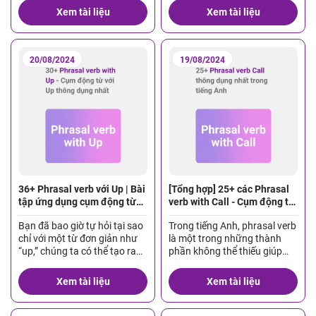
Trong số đó, các cụm động từ
với Cut? Đây là một trong
Xem tài liệu
Xem tài liệu
với Pass được sử dụng rất
những nhóm từ thường được
phổ biến nhưng đôi khi lại gây
sử dụng trong giao tiếp hàng
nhầm lẫn cho người học. Bài
ngày nhưng lại gây không ít
viết này sẽ giới thiệu 15 […]
khó khăn cho người học.
20/08/2024
19/08/2024
Trong bài viết […]
36+ Phrasal verb với Up | Bài
[Tổng hợp] 25+ các Phrasal
tập ứng dụng cụm động từ
verb with Call - Cụm động từ
với Up
với Call
Bạn đã bao giờ tự hỏi tại sao
Trong tiếng Anh, phrasal verb
chỉ với một từ đơn giản như
là một trong những thành
“up,” chúng ta có thể tạo ra
phần không thể thiếu giúp
hàng loạt cụm động từ đầy
làm giàu vốn từ vựng của
sáng tạo trong tiếng Anh?
người học. Trong đó, Call là
Xem tài liệu
Xem tài liệu
Phrasal verbs với Up không
một từ thông dụng, xuất hiện
chỉ mang lại sự linh hoạt, mà
trong nhiều cụm động từ
còn giúp bạn giao tiếp tự
khác nhau, mang đến những