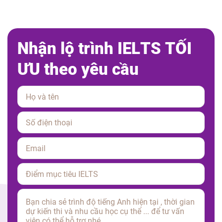
N
h
ậ
n
l
ộ
t
r
ì
n
h
I
E
L
T
S
T
Ố
I
Ư
U
t
h
e
o
y
ê
u
c
ầ
u
Please leave this field empty.