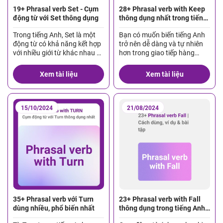
19+ Phrasal verb Set - Cụm
28+ Phrasal verb with Keep
động từ với Set thông dụng
thông dụng nhất trong tiếng
Anh
Trong tiếng Anh, Set là một
Bạn có muốn biến tiếng Anh
động từ có khả năng kết hợp
trở nên dễ dàng và tự nhiên
với nhiều giới từ khác nhau để
hơn trong giao tiếp hàng
tạo thành các phrasal verb
ngày? Những phrasal verb
đa dạng về nghĩa. Những
Keep chính là chìa khóa để
Xem tài liệu
Xem tài liệu
cụm động từ này không chỉ là
bạn làm điều đó! Đây là nhóm
một phần quan trọng trong
từ vựng không chỉ thường
giao tiếp hàng ngày mà còn
xuyên xuất hiện trong các
là những từ ghi điểm cao
cuộc trò chuyện mà còn giúp
15/10/2024
21/08/2024
trong […]
bạn diễn đạt ý […]
35+ Phrasal verb với Turn
23+ Phrasal verb with Fall
dùng nhiều, phổ biến nhất
thông dụng trong tiếng Anh
hiện nay