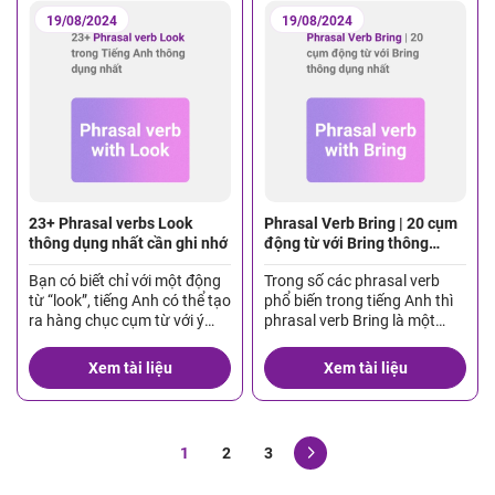
nhiên và sống động […]
ý nghĩa đa dạng và phong
19/08/2024
19/08/2024
phú. Việc nắm vững các
phrasal […]
23+ Phrasal verbs Look
Phrasal Verb Bring | 20 cụm
thông dụng nhất cần ghi nhớ
động từ với Bring thông
dụng nhất
Bạn có biết chỉ với một động
Trong số các phrasal verb
từ “look”, tiếng Anh có thể tạo
phổ biến trong tiếng Anh thì
ra hàng chục cụm từ với ý
phrasal verb Bring là một
nghĩa khác nhau? Khi kết hợp
trong những cụm động từ cơ
với các giới từ khác, nó tạo
bản, giúp chúng ta có thể dễ
Xem tài liệu
Xem tài liệu
thành vô số cụm động từ với
dàng hơn trong quá trình
Look mang những ý nghĩa vô
giao tiếp. Nắm vững những
cùng thú vị và đa dạng. Hãy
phrasal verb này là chìa khóa
cùng […]
để giao tiếp tiếng Anh tự
1
2
3
nhiên và trôi chảy […]