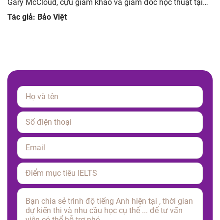
Gary McCloud, cựu giám khảo và giám đốc học thuật tại
Mc IELTS) Cách học hiệu quả: Đọc câu hỏi và tự suy nghĩ
Tác giả: Bảo Việt
câu trả lời của […]
Please leave this field empty.