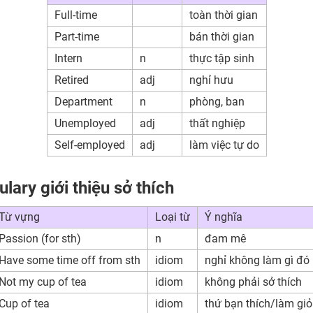
Full-time
toàn thời gian
Part-time
bán thời gian
Intern
n
thực tập sinh
Retired
adj
nghỉ hưu
Department
n
phòng, ban
Unemployed
adj
thất nghiệp
Self-employed
adj
làm việc tự do
lary giới thiệu sở thích
Từ vựng
Loại từ
Ý nghĩa
Passion (for sth)
n
đam mê
Have some time off from sth
idiom
nghỉ không làm gì đó
Not my cup of tea
idiom
không phải sở thích
Cup of tea
idiom
thứ bạn thích/làm giỏ