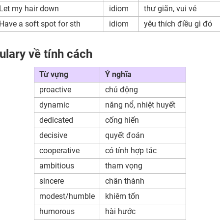
Let my hair down
idiom
thư giãn, vui vẻ
Have a soft spot for sth
idiom
yêu thích điều gì đó
lary về tính cách
Từ vựng
Ý nghĩa
proactive
chủ động
dynamic
năng nổ, nhiệt huyết
dedicated
cống hiến
decisive
quyết đoán
cooperative
có tính hợp tác
ambitious
tham vọng
sincere
chân thành
modest/humble
khiêm tốn
humorous
hài hước