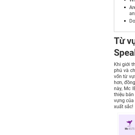
Do you work or study?
Ar
What is the most interesting part of
an
being a [candidate’s occupation]?
Do
What kind of work would you like to
do in the future?
Where is your hometown? / Did you
Từ v
grow up in a city or the countryside?
Spea
Are there any special things about
your city?/ Is your city famous for
anything?
Khi giới 
Do you think it’s a good place to live?
phú và ch
Bài mẫu topic Talk about yourself
vốn từ vự
Bài mẫu 1 topic Introduce Yourself
hơn, đồng
IELTS Speaking
này, Mc I
thiệu bản
Bài mẫu 2 topic Introduce Yourself
vựng của 
IELTS Speaking
xuất sắc!
Bài mẫu 3 topic Introduce Yourself
IELTS Speaking
Bài mẫu 4 topic Introduce Yourself
IELTS Speaking
Bài mẫu 5 topic Introduce Yourself