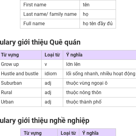
First name
tên
Last name/ family name
họ
Full name
họ tên đầy đủ
lary giới thiệu Quê quán
Từ vựng
Loại từ
Ý nghĩa
Grow up
v
lớn lên
Hustle and bustle
idiom
lối sống nhanh, nhiều hoạt động
Suburban
adj
thuộc vùng ngoại ô
Rural
adj
thuộc nông thôn
Urban
adj
thuộc thành phố
lary giới thiệu nghề nghiệp
Từ vựng
Loại từ
Ý nghĩa