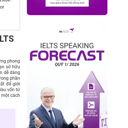
for
ELTS
vựng phong
bạn sở hữu
ên dễ dàng
Trong phần
ất để giới
iàu vốn từ
f một cách