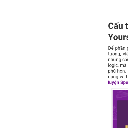
Cấu 
Your
Để phần g
tượng, vi
những cấu
logic, mà
phú hơn. 
dụng và h
luyện Sp