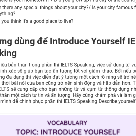
e there any special things about your city?/ Is your city famous 
ything?
 you think it’s a good place to live?
ựng dùng để Introduce Yourself I
king
thiệu bản thân trong phần thi IELTS Speaking, việc sử dụng từ 
ính xác sẽ giúp bạn tạo ấn tượng tốt với giám khảo. Bởi nếu 
ng đa dạng thì việc diễn đạt ý tưởng một cách rõ ràng sẽ trở n
 thời bài nói của bạn cũng trở nên sinh động và hấp dẫn hơn. 
ELTS sẽ cung cấp cho bạn những từ và cụm từ thông dụng nh
 thân một cách tự tin và ấn tượng. Hãy cùng khám phá và làm g
mình để chinh phục phần thi IELTS Speaking Describe yoursel