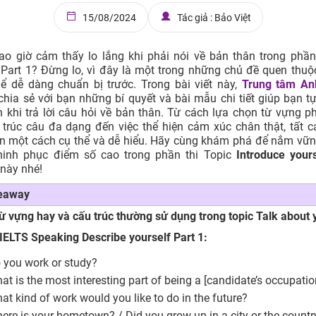
15/08/2024
Tác giả : Bảo Việt
o giờ cảm thấy lo lắng khi phải nói về bản thân trong phần
Part 1? Đừng lo, vì đây là một trong những chủ đề quen thu
ể dễ dàng chuẩn bị trước. Trong bài viết này,
Trung tâm An
chia sẻ với bạn những bí quyết và bài mẫu chi tiết giúp bạn tự
 khi trả lời câu hỏi về bản thân. Từ cách lựa chọn từ vựng p
trúc câu đa dạng đến việc thể hiện cảm xúc chân thật, tất 
n một cách cụ thể và dễ hiểu. Hãy cùng khám phá để nắm vữn
hinh phục điểm số cao trong phần thi Topic
Introduce your
này nhé!
eaway
 vựng hay và cấu trúc thường sử dụng trong topic Talk about 
IELTS Speaking Describe yourself Part 1:
 you work or study?
at is the most interesting part of being a [candidate’s occupatio
at kind of work would you like to do in the future?
ere is your hometown? / Did you grow up in a city or the countr