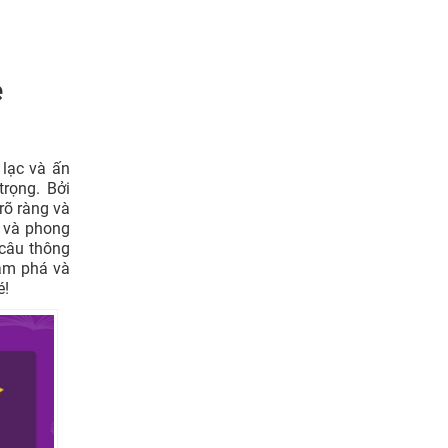
e
 lạc và ấn
trọng. Bởi
rõ ràng và
t và phong
 câu thông
hám phá và
é!