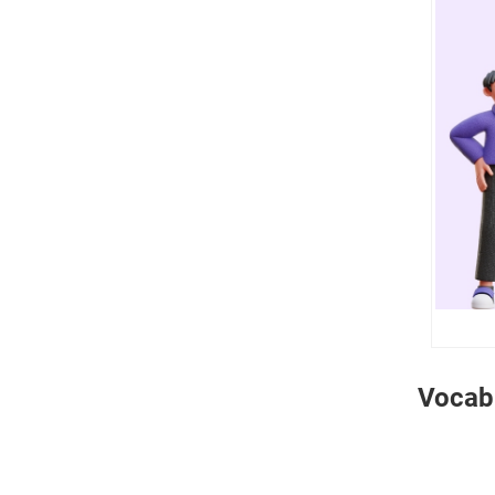
IELTS Speaking
Bài mẫu 6 topic Introduce Yourself
IELTS Speaking
Bài mẫu 7 topic Introduce Yourself
IELTS Speaking
10 tips trả lời Speaking topic Talk
about yourself
Ghi trọn điểm IELTS Speaking cùng
Mc IELTS
Vocabu