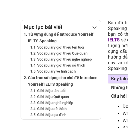
Bạn đã ba
Mục lục bài viết
Speaking 
bạn có th
Từ vựng dùng để Introduce Yourself
IELTS
sẽ 
IELTS Speaking
tượng hơn
Vocabulary giới thiệu tên tuổi
dụng cấu 
Vocabulary giới thiệu Quê quán
hướng dẫ
Vocabulary giới thiệu nghề nghiệp
này và c
Vocabulary giới thiệu sở thích
Speaking 
Vocabulary về tính cách
Cấu trúc sử dụng cho chủ đề Introduce
Key tak
Yourself IELTS Speaking
Những từ
Giới thiệu tên tuổi
Câu hỏi 
Giới thiệu Quê quán
Giới thiệu nghề nghiệp
Do
Giới thiệu sở thích
Wh
Giới thiệu gia đình
Wh
Bài mẫu topic Introduce Yourself
Wh
IELTS Speaking Part 1