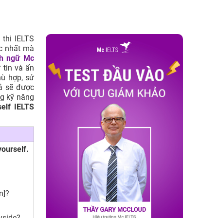
 thi IELTS
ộc nhất mà
h ngữ Mc
 tin và ấn
hù hợp, sử
cả sẽ được
g kỹ năng
self IELTS
yourself.
n]?
yside?