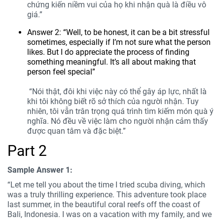
chứng kiến niềm vui của họ khi nhận quà là điều vô
giá.”
Answer 2: “Well, to be honest, it can be a bit stressful
sometimes, especially if I’m not sure what the person
likes. But I do appreciate the process of finding
something meaningful. It’s all about making that
person feel special”
“Nói thật, đôi khi việc này có thể gây áp lực, nhất là
khi tôi không biết rõ sở thích của người nhận. Tuy
nhiên, tôi vẫn trân trọng quá trình tìm kiếm món quà ý
nghĩa. Nó đều về việc làm cho người nhận cảm thấy
được quan tâm và đặc biệt.”
Part 2
Sample Answer 1:
“Let me tell you about the time I tried scuba diving, which
was a truly thrilling experience. This adventure took place
last summer, in the beautiful coral reefs off the coast of
Bali, Indonesia. I was on a vacation with my family, and we