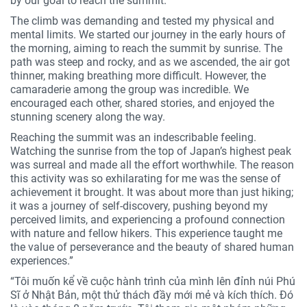
by our goal to reach the summit.
The climb was demanding and tested my physical and
mental limits. We started our journey in the early hours of
the morning, aiming to reach the summit by sunrise. The
path was steep and rocky, and as we ascended, the air got
thinner, making breathing more difficult. However, the
camaraderie among the group was incredible. We
encouraged each other, shared stories, and enjoyed the
stunning scenery along the way.
Reaching the summit was an indescribable feeling.
Watching the sunrise from the top of Japan’s highest peak
was surreal and made all the effort worthwhile. The reason
this activity was so exhilarating for me was the sense of
achievement it brought. It was about more than just hiking;
it was a journey of self-discovery, pushing beyond my
perceived limits, and experiencing a profound connection
with nature and fellow hikers. This experience taught me
the value of perseverance and the beauty of shared human
experiences.”
“Tôi muốn kể về cuộc hành trình của mình lên đỉnh núi Phú
Sĩ ở Nhật Bản, một thử thách đầy mới mẻ và kích thích. Đó