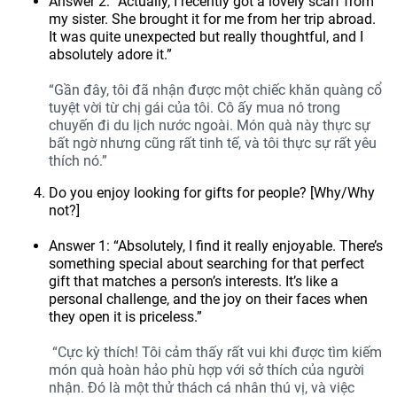
Answer 2: “Actually, I recently got a lovely scarf from
my sister. She brought it for me from her trip abroad.
It was quite unexpected but really thoughtful, and I
absolutely adore it.”
“Gần đây, tôi đã nhận được một chiếc khăn quàng cổ
tuyệt vời từ chị gái của tôi. Cô ấy mua nó trong
chuyến đi du lịch nước ngoài. Món quà này thực sự
bất ngờ nhưng cũng rất tinh tế, và tôi thực sự rất yêu
thích nó.”
Do you enjoy looking for gifts for people? [Why/Why
not?]
Answer 1: “Absolutely, I find it really enjoyable. There’s
something special about searching for that perfect
gift that matches a person’s interests. It’s like a
personal challenge, and the joy on their faces when
they open it is priceless.”
“Cực kỳ thích! Tôi cảm thấy rất vui khi được tìm kiếm
món quà hoàn hảo phù hợp với sở thích của người
nhận. Đó là một thử thách cá nhân thú vị, và việc