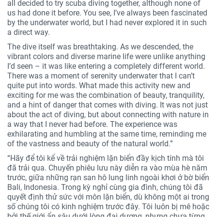
all decided to try scuba diving together, although none of
us had done it before. You see, I’ve always been fascinated
by the underwater world, but I had never explored it in such
a direct way.
The dive itself was breathtaking. As we descended, the
vibrant colors and diverse marine life were unlike anything
I’d seen – it was like entering a completely different world.
There was a moment of serenity underwater that I can’t
quite put into words. What made this activity new and
exciting for me was the combination of beauty, tranquility,
and a hint of danger that comes with diving. It was not just
about the act of diving, but about connecting with nature in
a way that I never had before. The experience was
exhilarating and humbling at the same time, reminding me
of the vastness and beauty of the natural world.”
“Hãy để tôi kể về trải nghiệm lặn biển đầy kịch tính mà tôi
đã trải qua. Chuyến phiêu lưu này diễn ra vào mùa hè năm
trước, giữa những rạn san hô lung linh ngoài khơi ở bờ biển
Bali, Indonesia. Trong kỳ nghỉ cùng gia đình, chúng tôi đã
quyết định thử sức với môn lặn biển, dù không một ai trong
số chúng tôi có kinh nghiệm trước đây. Tôi luôn bị mê hoặc
bởi thế giới ẩn sâu dưới lòng đại dương, nhưng chưa từng