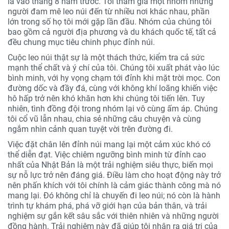
là vào tháng 8 năm trước. Tôi tham gia một nhóm những
người đam mê leo núi đến từ nhiều nơi khác nhau, phần
lớn trong số họ tôi mới gặp lần đầu. Nhóm của chúng tôi
bao gồm cả người địa phương và du khách quốc tế, tất cả
đều chung mục tiêu chinh phục đỉnh núi.
Cuộc leo núi thật sự là một thách thức, kiểm tra cả sức
mạnh thể chất và ý chí của tôi. Chúng tôi xuất phát vào lúc
bình minh, với hy vọng chạm tới đỉnh khi mặt trời mọc. Con
đường dốc và đầy đá, cùng với không khí loãng khiến việc
hô hấp trở nên khó khăn hơn khi chúng tôi tiến lên. Tuy
nhiên, tình đồng đội trong nhóm lại vô cùng ấm áp. Chúng
tôi cổ vũ lẫn nhau, chia sẻ những câu chuyện và cùng
ngắm nhìn cảnh quan tuyệt vời trên đường đi.
Việc đặt chân lên đỉnh núi mang lại một cảm xúc khó có
thể diễn đạt. Việc chiêm ngưỡng bình minh từ đỉnh cao
nhất của Nhật Bản là một trải nghiệm siêu thực, biến mọi
sự nỗ lực trở nên đáng giá. Điều làm cho hoạt động này trở
nên phấn khích với tôi chính là cảm giác thành công mà nó
mang lại. Đó không chỉ là chuyến đi leo núi; nó còn là hành
trình tự khám phá, phá vỡ giới hạn của bản thân, và trải
nghiệm sự gắn kết sâu sắc với thiên nhiên và những người
đồng hành. Trải nghiệm này đã giúp tôi nhận ra giá trị của