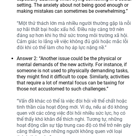
setting. The anxiety about not being good enough or
making mistakes can sometimes be overwhelming.”
“Một thử thách lớn mà nhiều người thường gặp là nỗi
sợ hãi thất bại hoặc xấu hổ. Điều này càng trở nên
đáng sợ hơn khi họ thử sức trong môi trường xã hội.
Cảm giác lo lắng về việc không đủ giỏi hoặc mắc lỗi
đôi khi có thể làm cho họ áp lực nặng nề.”
Answer 2: “Another issue could be the physical or
mental demands of the new activity. For instance, if
someone is not used to physically demanding tasks,
they might find it difficult to cope. Similarly, activities
that require a lot of mental focus can be taxing for
those not accustomed to such challenges.”
“Vấn đề khác có thể là việc đòi hỏi về thể chất hoặc
tinh thần của hoạt động mới. Ví dụ, nếu ai đó không
quen với các công việc đòi hỏi nhiều sức lực, họ có
thể thấy khó khăn để thích nghi. Tương tự, những
hoạt động cần sự tập trung cao độ có thể trở nên gây
căng thẳng cho những người không quen với loại