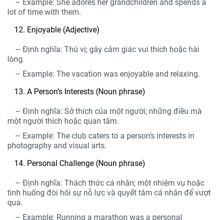
– Example: She adores her grandchildren and spends a
lot of time with them.
Enjoyable (Adjective)
– Định nghĩa: Thú vị; gây cảm giác vui thích hoặc hài
lòng.
– Example: The vacation was enjoyable and relaxing.
A Person’s Interests (Noun phrase)
– Định nghĩa: Sở thích của một người; những điều mà
một người thích hoặc quan tâm.
– Example: The club caters to a person’s interests in
photography and visual arts.
Personal Challenge (Noun phrase)
– Định nghĩa: Thách thức cá nhân; một nhiệ
m vụ hoặc
tình huống đòi hỏi sự nỗ lực và quyết tâm cá nhân để vượt
qua.
– Example: Running a marathon was a personal