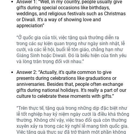
Answer 1: “Well, in my country, people usually give
gifts during special occasions like birthdays,
weddings, and religious festivals such as Christmas
or Diwali. It’s a way of showing love and
appreciation”
“Ở quốc gia của tôi, việc tặng quà thường diễn ra
trong các sự kiện quan trọng như ngày sinh nhật, lễ
cưới, và các lễ hội, buổi lễ tôn giáo, chẳng hạn như
Giáng Sinh hoặc Diwali. Đó là biểu hiện của tình yêu
và lòng trân trọng đối với nhau.”
Answer 2: “Actually, it’s quite common to give
presents during celebrations like graduations or
anniversaries. Besides that, people often exchange
gifts during national holidays. It’s really a part of our
culture to celebrate these moments with gifts.”
“Trên thực tế, tặng quà trong những dịp đặc biệt như
lễ tốt nghiệp hay kỷ niệm ngày cưới là điều khá thông
thường. Không chỉ vậy, việc trao đổi quà còn thường
xuyên xảy ra trong các kỳ nghỉ lễ mang tính quốc gia.
Việc tặng quà thực sự đã trở thành một phần không