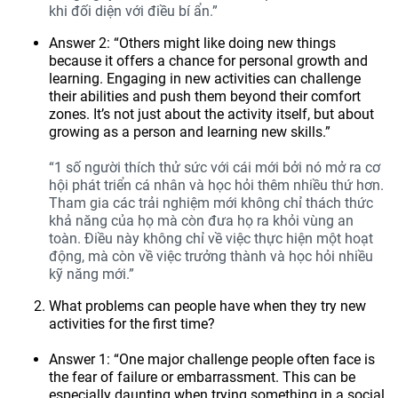
khi đối diện với điều bí ẩn.”
Answer 2: “Others might like doing new things
because it offers a chance for personal growth and
learning. Engaging in new activities can challenge
their abilities and push them beyond their comfort
zones. It’s not just about the activity itself, but about
growing as a person and learning new skills.”
“1 số người thích thử sức với cái mới bởi nó mở ra cơ
hội phát triển cá nhân và học hỏi thêm nhiều thứ hơn.
Tham gia các trải nghiệm mới không chỉ thách thức
khả năng của họ mà còn đưa họ ra khỏi vùng an
toàn. Điều này không chỉ về việc thực hiện một hoạt
động, mà còn về việc trưởng thành và học hỏi nhiều
kỹ năng mới.”
What problems can people have when they try new
activities for the first time?
Answer 1: “One major challenge people often face is
the fear of failure or embarrassment. This can be
especially daunting when trying something in a social