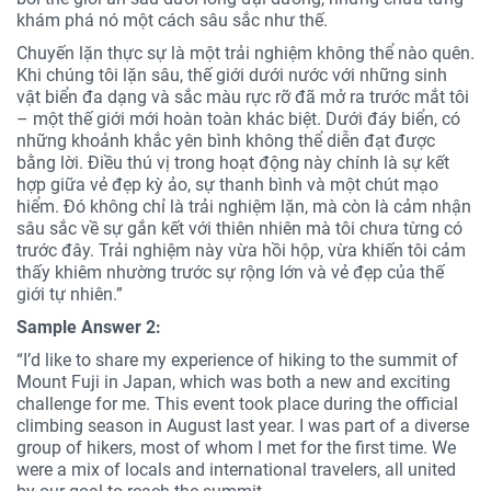
khám phá nó một cách sâu sắc như thế.
Chuyến lặn thực sự là một trải nghiệm không thể nào quên.
Khi chúng tôi lặn sâu, thế giới dưới nước với những sinh
vật biển đa dạng và sắc màu rực rỡ đã mở ra trước mắt tôi
– một thế giới mới hoàn toàn khác biệt. Dưới đáy biển, có
những khoảnh khắc yên bình không thể diễn đạt được
bằng lời. Điều thú vị trong hoạt động này chính là sự kết
hợp giữa vẻ đẹp kỳ ảo, sự thanh bình và một chút mạo
hiểm. Đó không chỉ là trải nghiệm lặn, mà còn là cảm nhận
sâu sắc về sự gắn kết với thiên nhiên mà tôi chưa từng có
trước đây. Trải nghiệm này vừa hồi hộp, vừa khiến tôi cảm
thấy khiêm nhường trước sự rộng lớn và vẻ đẹp của thế
giới tự nhiên.”
Sample Answer 2:
“I’d like to share my experience of hiking to the summit of
Mount Fuji in Japan, which was both a new and exciting
challenge for me. This event took place during the official
climbing season in August last year. I was part of a diverse
group of hikers, most of whom I met for the first time. We
were a mix of locals and international travelers, all united