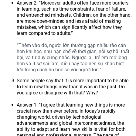
Answer 2: “Moreover, adults often face more barriers
in learning, such as time constraints, fear of failure,
and entrenched mindsets. Children, on the other hand,
are more open-minded and less afraid of making
mistakes, which can significantly affect how they
learn compared to adults.”
“Thêm vào đó, người lớn thường gặp nhiều rào cản
hơn khi học, như hạn chế về thời gian, nỗi sợ hãi thất
bại, và tư duy cứng nhắc. Ngược lại, trẻ em mở lòng
hơn và ít sợ sai lầm, điều này tạo nên sự khác biệt
lớn trong cách họ học so với người lớn.”
Some people say that it is more important to be able
to learn new things now than it was in the past. Do
you agree or disagree with that? Why?
Answer 1: “I agree that learning new things is more
crucial now than ever before. In today’s rapidly
changing world, driven by technological
advancements and global interconnectedness, the
ability to adapt and learn new skills is vital for both
personal and professional success. The pace of