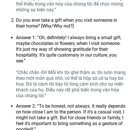
thể thiếu trong văn hóa của chúng tôi để chúc mừng
những sự kiện này.”
Do you ever take a gift when you visit someone in
their home? [Why/Why not?]
Answer 1: “Oh, definitely! I always bring a small gift,
maybe chocolates or flowers, when I visit someone.
It’s just my way of showing gratitude for their
hospitality. It’s quite customary in our culture, you
see.”
“Chắc chắn rồi! Mỗi khi tôi ghé thăm ai, tôi luôn mang
theo một món quà nhỏ, có thể là hộp sô cô la hay bó
hoa. Đó là cách tôi bày tỏ lòng cảm kích cho sự mến
khách của họ. Điều này rất phổ biến trong văn hóa
của chúng tôi.”
Answer 2: “To be honest, not always. It really depends
on how close I am to the person. If it’s a casual visit, I
might not take a gift. But for close friends or family, I
feel it’s important to bring something as a gesture of
goodwill.”