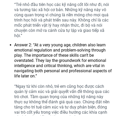
“Trẻ nhỏ đầu tiên học các kỹ năng cốt lõi như đi, nói
và tương tác xã hội cơ bản. Những kỹ năng này vô
cùng quan trọng vì chúng là nền móng cho mọi quá
trình học hỏi và phát triển sau này. Không chỉ là các
mốc phát triển vật lý hay nhận thức, đi bộ và nói
chuyện còn mở ra cánh cửa tự lập và giao tiếp xã
hội.”
Answer 2: “At a very young age, children also learn
emotional regulation and problem-solving through
play. The importance of these skills can’t be
overstated. They lay the groundwork for emotional
intelligence and critical thinking, which are vital in
navigating both personal and professional aspects of
life later on.”
“Ngay từ khi còn nhỏ, trẻ em cũng học được cách
quản lý cảm xúc và giải quyết vấn đề thông qua các
trò chơi. Tầm quan trọng của những kỹ năng này
thực sự không thể đánh giá quá cao. Chúng đặt nền
tảng cho trí tuệ cảm xúc và tư duy phản biện, đóng
vai trò cốt yếu trong việc điều hướng các khía cạnh