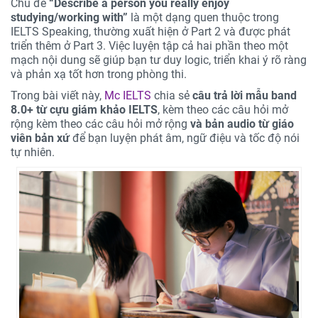
Chủ đề
“Describe a person you really enjoy
studying/working with”
là một dạng quen thuộc trong
IELTS Speaking, thường xuất hiện ở Part 2 và được phát
triển thêm ở Part 3. Việc luyện tập cả hai phần theo một
mạch nội dung sẽ giúp bạn tư duy logic, triển khai ý rõ ràng
và phản xạ tốt hơn trong phòng thi.
Trong bài viết này,
Mc IELTS
chia sẻ
câu trả lời mẫu band
8.0+ từ cựu giám khảo IELTS
, kèm theo các câu hỏi mở
rộng kèm theo các câu hỏi mở rộng
và bản audio từ giáo
viên bản xứ
để bạn luyện phát âm, ngữ điệu và tốc độ nói
tự nhiên.