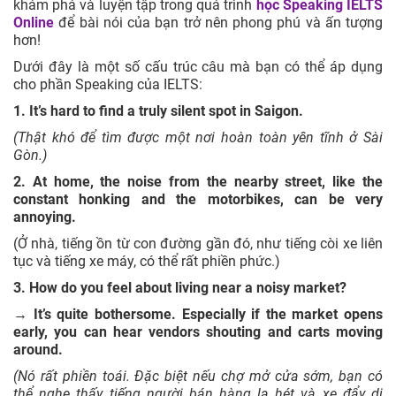
14
In tune
Expression
Đúng giọng
khám phá và luyện tập trong quá trình
học Speaking IELTS
Online
để bài nói của bạn trở nên phong phú và ấn tượng
hơn!
15
Out of tune
Expression
Lệch tông
Dưới đây là một số cấu trúc câu mà bạn có thể áp dụng
cho phần Speaking của IELTS:
16
Yap
Verb
Sủa
1. It’s hard to find a truly silent spot in Saigon.
17
Irritating
Adjective
Phiền phức
(Thật khó để tìm được một nơi hoàn toàn yên tĩnh ở Sài
Gòn.)
18
Bugging
Adjective
Phiền phức
2. At home, the noise from the nearby street, like the
constant honking and the motorbikes, can be very
19
Cicada
Noun
Ve
annoying.
(Ở nhà, tiếng ồn từ con đường gần đó, như tiếng còi xe liên
20
Chirp
Verb
Hót
tục và tiếng xe máy, có thể rất phiền phức.)
3. How do you feel about living near a noisy market?
21
Squirrel
Noun
Sóc
→ It’s quite bothersome. Especially if the market opens
early, you can hear vendors shouting and carts moving
Nhận ra cần
around.
22
Wake-up call
Noun
thay đổi
(Nó rất phiền toái. Đặc biệt nếu chợ mở cửa sớm, bạn có
thể nghe thấy tiếng người bán hàng la hét và xe đẩy di