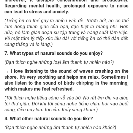
Regarding mental health, prolonged exposure to noise
can lead to stress and anxiety.
31
Persistent
Adjective
Dai dẳng
(Tiếng ồn có thể gây ra nhiều vấn đề. Trước hết, nó có thể
làm hỏng thính giác của bạn, đặc biệt là màng nhĩ. Hơn
32
Soundproofing
Noun
Cách âm
nữa, nó làm gián đoạn sự tập trung và năng suất làm việc.
Về mặt tâm lý, tiếp xúc lâu dài với tiếng ồn có thể dẫn đến
Chấp nhận
33
Tolerance
Noun
căng thẳng và lo lắng.)
khác biệt
7. What types of natural sounds do you enjoy?
Âm thanh
(Bạn thích nghe những loại âm thanh tự nhiên nào?)
34
To blare
Verb
chói tai
→ I love listening to the sound of waves crashing on the
shore. It’s very soothing and helps me relax. Sometimes I
35
To scream
Verb
Hét lên
also listen to the sound of birds chirping in the morning,
which makes me feel refreshed.
36
To bark
Verb
Sủa to
(Tôi thích nghe tiếng sóng vỗ vào bờ. Nó rất êm dịu và giúp
tôi thư giãn. Đôi khi tôi cũng nghe tiếng chim hót vào buổi
sáng, điều này làm tôi cảm thấy sảng khoái.)
Âm thanh
37
To rumble
Verb
thấp
8. What other natural sounds do you like?
(Bạn thích nghe những âm thanh tự nhiên nào khác?)