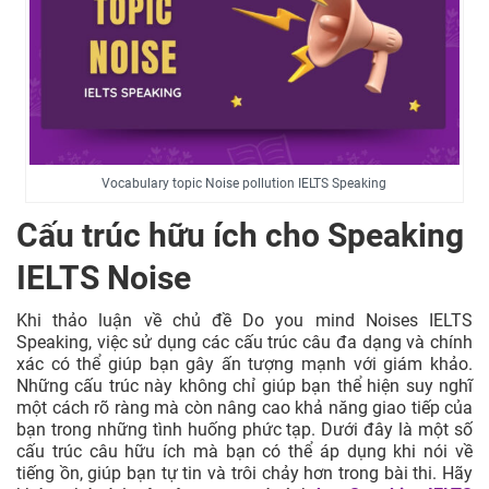
nhàng
8
Productivity
Noun
Năng suất
Đối mặt với
Phrasal
(một tình
9
Face up to
verb
huống khó
Vocabulary topic Noise pollution IELTS Speaking
chịu)
Cấu trúc hữu ích cho Speaking
Có thể chịu
10
Can’t bear Ving
Expression
đựng điều gì
IELTS Noise
đó
Khi thảo luận về chủ đề Do you mind Noises IELTS
11
Interfere
Verb
Chen vào
Speaking, việc sử dụng các cấu trúc câu đa dạng và chính
xác có thể giúp bạn gây ấn tượng mạnh với giám khảo.
Những cấu trúc này không chỉ giúp bạn thể hiện suy nghĩ
12
Ear-drum
Noun
Màng nhĩ
một cách rõ ràng mà còn nâng cao khả năng giao tiếp của
bạn trong những tình huống phức tạp. Dưới đây là một số
13
Manner
Noun
Cách cư xử
cấu trúc câu hữu ích mà bạn có thể áp dụng khi nói về
tiếng ồn, giúp bạn tự tin và trôi chảy hơn trong bài thi. Hãy