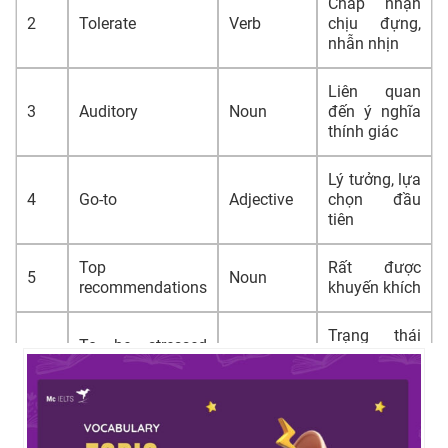
Chấp nhận
2
Tolerate
Verb
chịu đựng,
nhẫn nhịn
Liên quan
3
Auditory
Noun
đến ý nghĩa
thính giác
Lý tưởng, lựa
4
Go-to
Adjective
chọn đầu
tiên
Top
Rất được
5
Noun
recommendations
khuyến khích
Trạng thái
To be stressed
6
Adjective
căng thẳng
out
tinh thần
Đi vào giấc
7
To lull SO to sleep
Verb
ngủ nhẹ