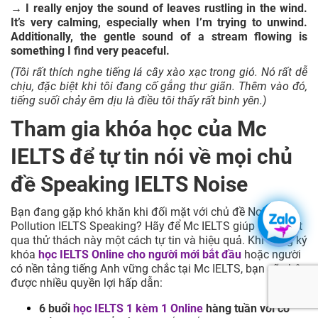
→ I really enjoy the sound of leaves rustling in the wind.
It’s very calming, especially when I’m trying to unwind.
Additionally, the gentle sound of a stream flowing is
something I find very peaceful.
(Tôi rất thích nghe tiếng lá cây xào xạc trong gió. Nó rất dễ
chịu, đặc biệt khi tôi đang cố gắng thư giãn. Thêm vào đó,
tiếng suối chảy êm dịu là điều tôi thấy rất bình yên.)
Tham gia khóa học của Mc
IELTS để tự tin nói về mọi chủ
đề Speaking IELTS Noise
Bạn đang gặp khó khăn khi đối mặt với chủ đề Noise
Pollution IELTS Speaking? Hãy để Mc IELTS giúp bạn vượt
qua thử thách này một cách tự tin và hiệu quả. Khi đăng ký
khóa
học IELTS Online cho người mới bắt đầu
hoặc người
có nền tảng tiếng Anh vững chắc tại Mc IELTS, bạn sẽ nhận
được nhiều quyền lợi hấp dẫn:
6 buổi
học IELTS 1 kèm 1 Online
hàng tuần với cố