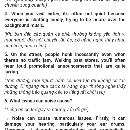
23
Murder of crows
Noun
Nhóm quạ
chuyển xung quanh.)
4. When you visit cafes, it’s often not quiet because
24
To unwind
Verb
Thư giãn
everyone is chatting loudly, trying to be heard over the
background music.
Phản tác
25
To backfire
Verb
(Khi bạn đến các quán cà phê, thường không yên tĩnh vì
dụng
mọi người đều nói chuyện ồn ào, cố gắng nghe thấy nhau
qua tiếng nhạc nền.)
Tăng tốc
26
To rev
Verb
5. On the street, people honk incessantly even when
động cơ
there’s no traffic jam. Walking past stores, you’ll often
hear loud promotional announcements that are quite
Khởi động
jarring.
27
Ignition
Noun
đốt cháy
(Trên đường, mọi người bấm còi liên tục dù không có tắc
đường. Đi ngang qua các cửa hàng, bạn thường nghe thấy
Còi báo
28
Siren
Noun
những thông báo quảng cáo to tiếng rất chói tai.)
động
6. What issues can noise cause?
Phrasal
Nói chuyện
(Tiếng ồn có thể gây ra những vấn đề gì?)
29
To chatter away
verb
phiếm
→ Noise can cause numerous issues. Firstly, it can
damage your hearing, particularly your ear drums.
30
High-pitched
Adjective
Cao giọng
Moreover, it disrupts concentration and productivity.