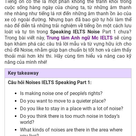
Tiếng ồn có thể là một phần không thể tránh khỏi trong
cuộc sống hàng ngày của chúng ta, từ những âm thanh
nhẹ nhàng như tiếng lá rơi đến những âm thanh ồn ào của
xe cộ ngoài đường. Nhưng bạn đã bao giờ tự hỏi làm thế
nào để diễn tả những trải nghiệm về tiếng ồn một cách lưu
loát và tự tin trong
Speaking IELTS Noise
Part 1 chưa?
Trong bài viết này,
Trung tâm Anh ngữ Mc IELTS
sẽ cùng
bạn khám phá các câu trả lời mẫu và từ vựng hữu ích cho
chủ đề Noise, nhằm giúp bạn chuẩn bị tốt hơn và cảm thấy
thoải mái hơn khi thi. Hãy cùng tìm hiểu và nâng cao kỹ
năng của mình nhé!
Key takeaway
Câu hỏi Noises IELTS Speaking Part 1:
Is making noise one of people’s rights?
Do you want to move to a quieter place?
Do you like to stay in a place with a lot of noise?
Do you think there is too much noise in today’s
world?
What kinds of noises are there in the area where
you live?