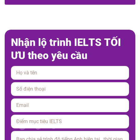
N
h
ậ
n
l
ộ
t
r
ì
n
h
I
E
L
T
S
T
Ố
I
Ư
U
t
h
e
o
y
ê
u
c
ầ
u
Please leave this field empty.