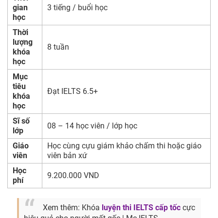
gian
3 tiếng / buổi học
học
Thời
lượng
8 tuần
khóa
học
Mục
tiêu
Đạt IELTS 6.5+
khóa
học
Sĩ số
08 – 14 học viên / lớp học
lớp
Giáo
Học cùng cựu giám khảo chấm thi hoặc giáo
viên
viên bản xứ
Học
9.200.000 VND
phí
Xem thêm: Khóa
luyện thi IELTS cấp tốc
cực