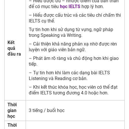
– Hiểu được ưu – nhược điểm của bản thân
để có mục tiêu
học IELTS
hợp lý hơn.
– Hiểu được cấu trúc và các tiêu chí chấm thi
IELTS cụ thể.
Tự tin hơn khi sử dụng từ vựng, ngữ pháp
trong Speaking và Writing.
Kết
– Cải thiện khả năng phản xạ nhờ được rèn
quả
luyện với giáo viên bản ngữ.
đầu ra
– Phát âm rõ ràng và chủ động hơn khi giao
tiếp.
– Tự tin hơn khi làm các dạng bài IELTS
Listening và Reading cơ bản.
– Khi kết thúc khóa học, học viên có thể đạt
điểm IELTS tương đương 4.0 hoặc hơn.
Thời
gian
3 tiếng / buổi học
học
Thời