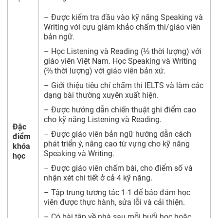
– Được kiểm tra đầu vào kỹ năng Speaking và
Writing với cựu giám khảo chấm thi/giáo viên
bản ngữ.
– Học Listening và Reading (⅓ thời lượng) với
giáo viên Việt Nam. Học Speaking và Writing
(⅔ thời lượng) với giáo viên bản xứ.
– Giới thiệu tiêu chí chấm thi IELTS và làm các
dạng bài thường xuyên xuất hiện.
– Được hướng dẫn chiến thuật ghi điểm cao
cho kỹ năng Listening và Reading.
Đặc
– Được giáo viên bản ngữ hướng dẫn cách
điểm
phát triển ý, nâng cao từ vựng cho kỹ năng
khóa
Speaking và Writing.
học
– Được giáo viên chấm bài, cho điểm số và
nhận xét chi tiết ở cả 4 kỹ năng.
– Tập trung tương tác 1-1 để bảo đảm học
viên được thực hành, sửa lỗi và cải thiện.
– Có bài tập về nhà sau mỗi buổi học hoặc