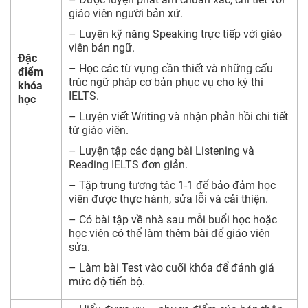
giáo viên người bản xứ.
– Luyện kỹ năng Speaking trực tiếp với giáo
viên bản ngữ.
Đặc
– Học các từ vựng cần thiết và những cấu
điểm
trúc ngữ pháp cơ bản phục vụ cho kỳ thi
khóa
IELTS.
học
– Luyện viết Writing và nhận phản hồi chi tiết
từ giáo viên.
– Luyện tập các dạng bài Listening và
Reading IELTS đơn giản.
– Tập trung tương tác 1-1 để bảo đảm học
viên được thực hành, sửa lỗi và cải thiện.
– Có bài tập về nhà sau mỗi buổi học hoặc
học viên có thể làm thêm bài để giáo viên
sửa.
– Làm bài Test vào cuối khóa để đánh giá
mức độ tiến bộ.