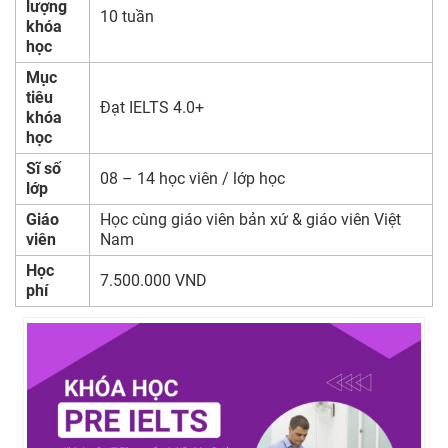
lượng
10 tuần
khóa
học
Mục
tiêu
Đạt IELTS 4.0+
khóa
học
Sĩ số
08 – 14 học viên / lớp học
lớp
Giáo
Học cùng giáo viên bản xứ & giáo viên Việt
viên
Nam
Học
7.500.000 VND
phí