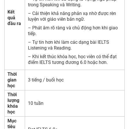
trong Speaking và Writing.
Kết
– Cải thiện khả năng phản xạ nhờ được rèn
quả
luyện với giáo viên bản ngữ.
đầu ra
– Phát âm rõ ràng và chủ động hơn khi giao
tiếp.
– Tự tin hơn khi làm các dạng bài IELTS
Listening và Reading.
– Khi kết thúc khóa học, học viên có thể đạt
điểm IELTS tương đương 6.0 hoặc hơn.
Thời
gian
3 tiếng / buổi học
học
Thời
lượng
10 tuần
khóa
học
Mục
tiêu