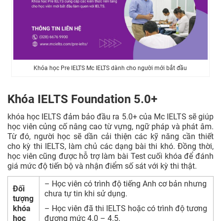
Khóa học Pre IELTS Mc IELTS dành cho người mới bắt đầu
Khóa IELTS Foundation 5.0+
khóa học IELTS đảm bảo đầu ra 5.0+ của Mc IELTS sẽ giúp
học viên củng cố nâng cao từ vựng, ngữ pháp và phát âm.
Từ đó, người học sẽ dần cải thiện các kỹ năng cần thiết
cho kỳ thi IELTS, làm chủ các dạng bài thi khó. Đồng thời,
học viên cũng được hỗ trợ làm bài Test cuối khóa để đánh
giá mức độ tiến bộ và nhận điểm số sát với kỳ thi thật.
– Học viên có trình độ tiếng Anh cơ bản nhưng
Đối
chưa tự tin khi sử dụng.
tượng
khóa
– Học viên đã thi IELTS hoặc có trình độ tương
học
đương mức 4.0 – 4.5.