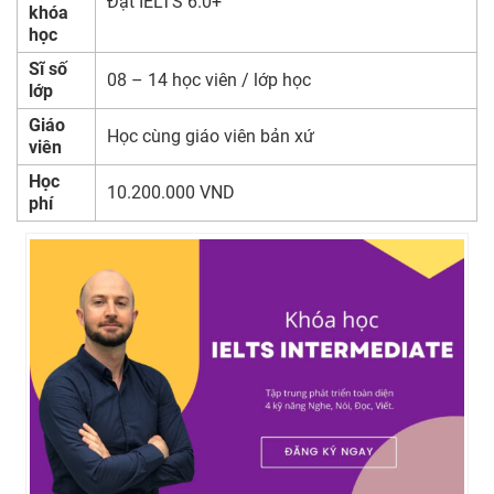
Đạt IELTS 6.0+
khóa
học
Sĩ số
08 – 14 học viên / lớp học
lớp
Giáo
Học cùng giáo viên bản xứ
viên
Học
10.200.000 VND
phí