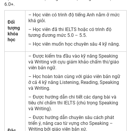
6.0+.
– Học viên có trình độ tiếng Anh nằm ở mức
khá giỏi.
Đối
tượng
– Học viên đã thi IELTS hoặc có trình độ
khóa
tương đương mức 5.0 – 5.5.
học
– Học viên muốn học chuyên sâu 4 kỹ năng.
– Được kiểm tra đầu vào kỹ năng Speaking
và Writing với cựu giám khảo chấm thi/giáo
viên bản ngữ.
– Học hoàn toàn cùng với giáo viên bản ngữ
ở cả 4 kỹ năng Listening, Reading, Speaking
và Writing.
– Được hướng dẫn chi tiết các dạng bài và
tiêu chí chấm thi IELTS (chú trọng Speaking
và Writing).
– Được hướng dẫn chuyên sâu cách phát
triển ý, nâng cao từ vựng cho Speaking –
Writing bởi giáo viên bản xứ.
Đặc