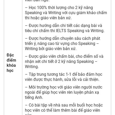
– Học 100% thời lượng cho 2 kỹ năng
Speaking và Writing với cựu giám khảo chấm
thi hoặc giáo viên bản xứ.
– Được hướng dẫn chi tiết các dạng bài và
tiêu chí chấm thi IELTS Speaking và Writing.
– Được hướng dẫn chuyên sâu cách phát
triển ý, nâng cao từ vựng cho Speaking –
Writing bởi giáo viên bản xứ.
Đặc
– Được giáo viên chấm bài, cho điểm số và
điểm
nhận xét chi tiết ở 2 kỹ năng Speaking –
khóa
Writing.
học
– Tập trung tương tác 1-1 để bảo đảm học
viên được thực hành, sửa lỗi và cải thiện.
– Môi trường học với giáo viên người nước
ngoài để giúp học viên rèn luyện phản xạ
tiếng Anh.
– Có bài tập về nhà sau mỗi buổi học hoặc
học viên có thể làm thêm bài để giáo viên