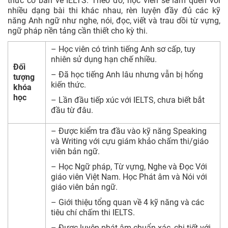
thức cơ bản về IELTS. Theo đó, học viên sẽ làm quen với
nhiều dạng bài thi khác nhau, rèn luyện đầy đủ các kỹ
năng Anh ngữ như nghe, nói, đọc, viết và trau dồi từ vựng,
ngữ pháp nền tảng cần thiết cho kỳ thi.
– Học viên có trình tiếng Anh sơ cấp, tuy
nhiên sử dụng hạn chế nhiều.
Đối
– Đã học tiếng Anh lâu nhưng vẫn bị hổng
tượng
kiến thức.
khóa
học
– Lần đầu tiếp xúc với IELTS, chưa biết bắt
đầu từ đâu.
– Được kiểm tra đầu vào kỹ năng Speaking
và Writing với cựu giám khảo chấm thi/giáo
viên bản ngữ.
– Học Ngữ pháp, Từ vựng, Nghe và Đọc Với
giáo viên Việt Nam. Học Phát âm và Nói với
giáo viên bản ngữ.
– Giới thiệu tổng quan về 4 kỹ năng và các
tiêu chí chấm thi IELTS.
– Được luyện phát âm chuẩn xác, chi tiết với