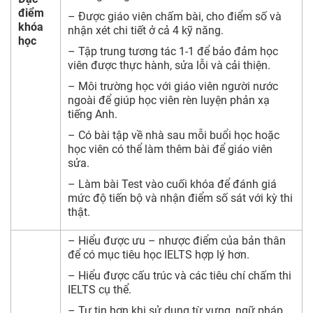
điểm
– Được giáo viên chấm bài, cho điểm số và
khóa
nhận xét chi tiết ở cả 4 kỹ năng.
học
– Tập trung tương tác 1-1 để bảo đảm học
viên được thực hành, sửa lỗi và cải thiện.
– Môi trường học với giáo viên người nước
ngoài để giúp học viên rèn luyện phản xạ
tiếng Anh.
– Có bài tập về nhà sau mỗi buổi học hoặc
học viên có thể làm thêm bài để giáo viên
sửa.
– Làm bài Test vào cuối khóa để đánh giá
mức độ tiến bộ và nhận điểm số sát với kỳ thi
thật.
– Hiểu được ưu – nhược điểm của bản thân
để có mục tiêu học IELTS hợp lý hơn.
– Hiểu được cấu trúc và các tiêu chí chấm thi
IELTS cụ thể.
– Tự tin hơn khi sử dụng từ vựng, ngữ pháp