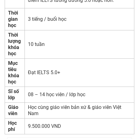
điểm IELTS tương đương 5.0 hoặc hơn.
Thời
gian
3 tiếng / buổi học
học
Thời
lượng
10 tuần
khóa
học
Mục
tiêu
Đạt IELTS 5.0+
khóa
học
Sĩ số
08 – 14 học viên / lớp học
lớp
Giáo
Học cùng giáo viên bản xứ & giáo viên Việt
viên
Nam
Học
9.500.000 VND
phí