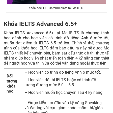
Khóa học IELTS Intermediate tại Mc IELTS
Khóa IELTS Advanced 6.5+
Khóa IELTS Advanced 6.5+ tại Mc IELTS là chương trình
học dành cho học viên có trình độ tiếng Anh ở mức tốt,
muốn đạt điểm từ IELTS 6.5 trở lên. Chính vì thế, chương
trình của khóa học IELTS đảm bảo đầu ra này sẽ được Mc
IELTS thiết kế chuyên biệt, bám sát cấu trúc đề thi thực tế,
nhằm giúp học viên phát triển toàn diện 4 kỹ năng cần thiết
để người học vừa thi, vừa có thể vận dụng ngoài thực tiễn.
– Học viên có trình độ tiếng Anh ở mức tốt.
Đối
– Học viên đã thi IELTS hoặc có trình độ
tượng
tương đương mức 5.0 – 5.5.
khóa
học
– Học viên muốn học chuyên sâu 4 kỹ năng.
– Được kiểm tra đầu vào kỹ năng Speaking
và Writing với cựu giám khảo chấm thi/giáo
viên bản ngữ.