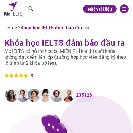
Nhận tài liệu
Home
Khóa học IELTS đảm bảo đầu ra
K
h
ó
a
h
ọ
c
I
E
L
T
S
đ
ả
m
b
ả
o
đ
ầ
u
r
a
Mc IELTS có hỗ trợ học lại MIỄN PHÍ khi thi cuối khóa
không đạt điểm lên lớp (trường hợp học viên đăng ký theo
lộ trình từ 2 khóa trở lên).
5
235128