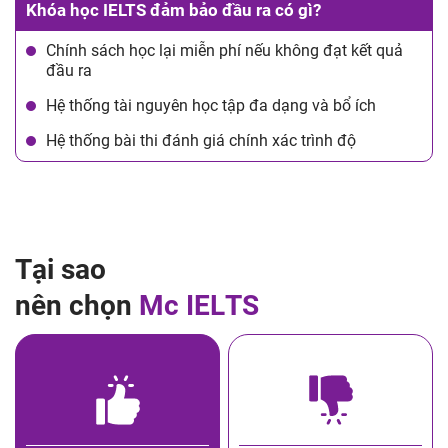
Khóa học IELTS đảm bảo đầu ra có gì?
Chính sách học lại miễn phí nếu không đạt kết quả
đầu ra
Hệ thống tài nguyên học tập đa dạng và bổ ích
Hệ thống bài thi đánh giá chính xác trình độ
T
ạ
i
s
a
o
n
ê
n
c
h
ọ
n
M
c
I
E
L
T
S