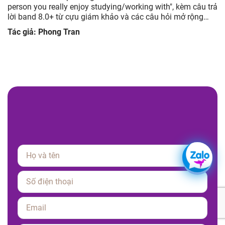
ả
advertisement you have seen but you did not like, kèm câu
trả lời band 8.0+ từ cựu giám khảo và các câu hỏi mở rộng
giúp luyện tập hiệu quả.
Tác giả: Phong Tran
Please