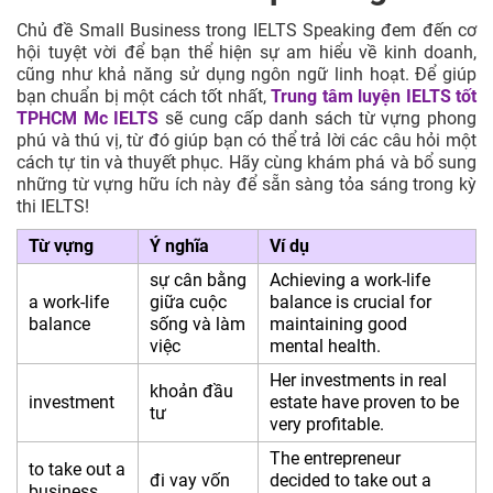
Chủ đề Small Business trong IELTS Speaking đem đến cơ
hội tuyệt vời để bạn thể hiện sự am hiểu về kinh doanh,
cũng như khả năng sử dụng ngôn ngữ linh hoạt. Để giúp
bạn chuẩn bị một cách tốt nhất,
Trung tâm luyện IELTS tốt
TPHCM
Mc IELTS
sẽ cung cấp danh sách từ vựng phong
phú và thú vị, từ đó giúp bạn có thể trả lời các câu hỏi một
cách tự tin và thuyết phục. Hãy cùng khám phá và bổ sung
những từ vựng hữu ích này để sẵn sàng tỏa sáng trong kỳ
thi IELTS!
Từ vựng
Ý nghĩa
Ví dụ
sự cân bằng
Achieving a work-life
a work-life
giữa cuộc
balance is crucial for
balance
sống và làm
maintaining good
việc
mental health.
Her investments in real
khoản đầu
investment
estate have proven to be
tư
very profitable.
The entrepreneur
to take out a
đi vay vốn
decided to take out a
business