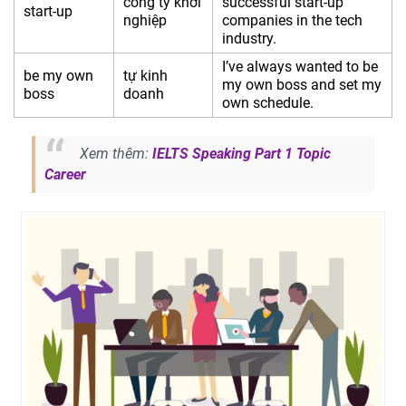
công ty khởi
successful start-up
start-up
nghiệp
companies in the tech
industry.
I’ve always wanted to be
be my own
tự kinh
my own boss and set my
boss
doanh
own schedule.
Xem thêm:
IELTS Speaking Part 1 Topic
Career