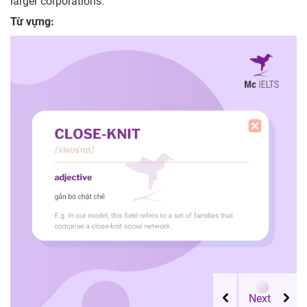
larger corporations.
Từ vựng: