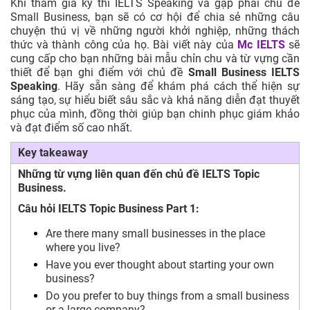
Khi tham gia kỳ thi IELTS Speaking và gặp phải chủ đề
Small Business, bạn sẽ có cơ hội để chia sẻ những câu
chuyện thú vị về những người khởi nghiệp, những thách
thức và thành công của họ. Bài viết này của
Mc IELTS
sẽ
cung cấp cho bạn những bài mẫu chỉn chu và từ vựng cần
thiết để bạn ghi điểm với chủ đề
Small Business IELTS
Speaking
. Hãy sẵn sàng để khám phá cách thể hiện sự
sáng tạo, sự hiểu biết sâu sắc và khả năng diễn đạt thuyết
phục của mình, đồng thời giúp bạn chinh phục giám khảo
và đạt điểm số cao nhất.
Key takeaway
Những từ vựng liên quan đến chủ đề IELTS Topic
Business.
Câu hỏi IELTS Topic Business Part 1:
Are there many small businesses in the place
where you live?
Have you ever thought about starting your own
business?
Do you prefer to buy things from a small business
or a large company?