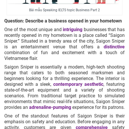
Bài mẫu Speaking IELTS topic Business Part 2
Question: Describe a business opened in your hometown
One of the most unique and
intriguing
businesses that has
recently opened in my hometown is a place called “Saigon
Sniper.” Situated in a trendy area of the city, Saigon Sniper
is an entertainment venue that offers a
distinctive
combination of fun and excitement with a touch of
Vietnamese flair.
Saigon Sniper is essentially a modern, high-tech shooting
range that caters to both seasoned marksmen and
beginners looking for a thrilling experience. The interior is
designed with a sleek,
contemporary aesthetic
, featuring
state-of-the-art equipment and a variety of shooting
scenarios. From traditional target practice to simulated
environments that mimic real-life situations, Saigon Sniper
provides an
adrenaline-pumping
experience for its patrons.
One of the standout features of Saigon Sniper is their
emphasis on safety and education. Before engaging in any
activity, customers are given
comprehensive
safety