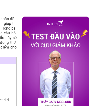
g phần đầu
m giúp thí
 Trong bài
c câu hỏi
ẫu này sẽ
 đồng thời
i điểm cho
at did