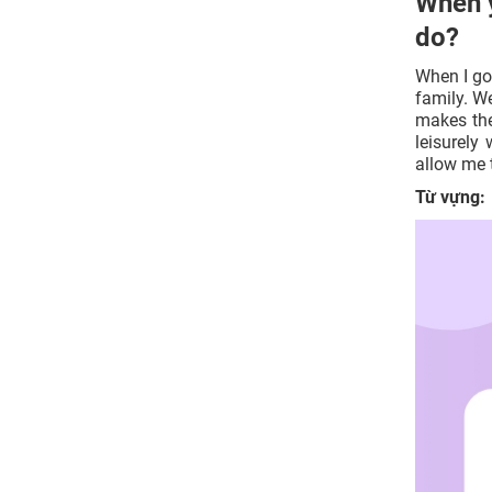
When y
do?
When I go 
family. W
makes the
leisurely
allow me
Từ vựng: