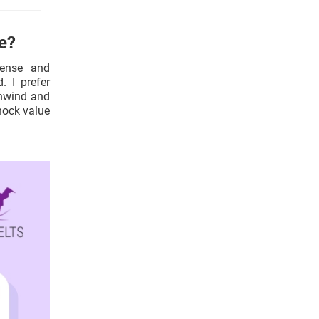
ke?
ense and
. I prefer
unwind and
hock value