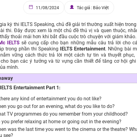
11/08/2024
Tác giả : Bảo Việt
gia kỳ thi IELTS Speaking, chủ đề giải trí thường xuất hiện tron
bài thi. Đây được xem là một chủ đề thú vị và quen thuộc, nhằ
thấy thoải mái hơn khi bắt đầu cuộc trò chuyện với giám khảo.
Mc IELTS
sẽ cung cấp cho bạn những mẫu câu trả lời cho cá
ặp trong phần thi Speaking
IELTS Entertainment
. Những bài m
nắm vững cách thức trả lời một cách tự tin và thuyết phục,
cho bạn các ý tưởng và từ vựng cần thiết để tăng cơ hội gh
của mình.
eaway
IELTS Entertainment Part 1:
 there any kind of entertainment you do not like?
en you go out for an evening, what do you like to do?
at TV programmes do you remember from your childhood?
 you prefer relaxing at home or going out in the evening?
en was the last time you went to the cinema or the theatre? Wh
u see?