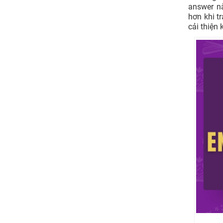
answer nà
hơn khi t
cải thiện