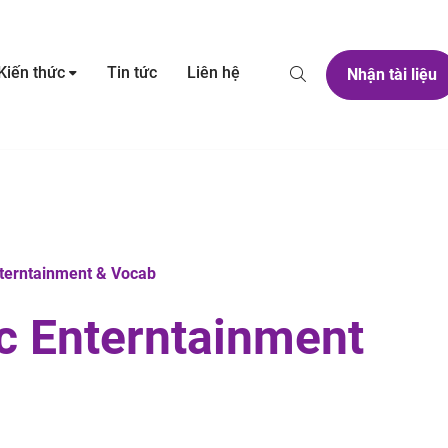
Kiến thức
Tin tức
Liên hệ
Nhận tài liệu
terntainment & Vocab
c Enterntainment