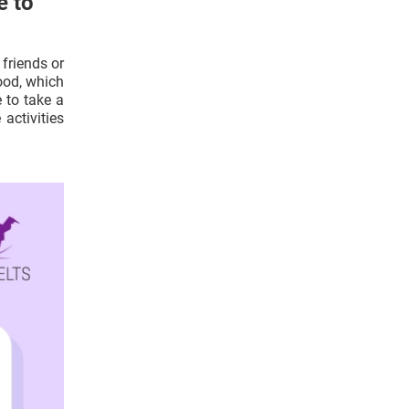
e to
 friends or
ood, which
ke to take a
activities