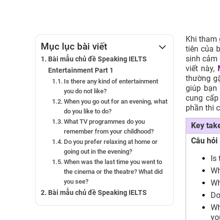
Khi tham 
Mục lục bài viết
tiên của 
sinh cảm 
Bài mẫu chủ đề Speaking IELTS
viết này,
Entertainment Part 1
thường g
Is there any kind of entertainment
giúp bạn 
you do not like?
cung cấp 
When you go out for an evening, what
phần thi 
do you like to do?
What TV programmes do you
Key tak
remember from your childhood?
Câu hỏi 
Do you prefer relaxing at home or
going out in the evening?
Is
When was the last time you went to
Wh
the cinema or the theatre? What did
you see?
Wh
Bài mẫu chủ đề Speaking IELTS
Do
Entertainment Part 2
Wh
Bài mẫu chủ đề Speaking IELTS
yo