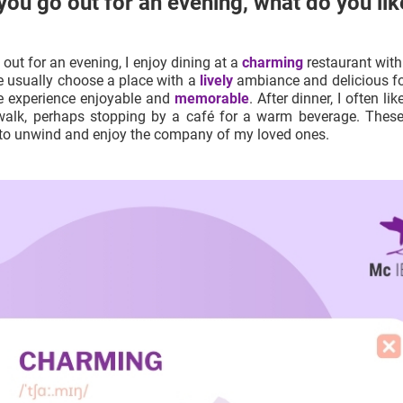
ou go out for an evening, what do you lik
out for an evening, I enjoy dining at a
charming
restaurant with
e usually choose a place with a
lively
ambiance and delicious f
 experience enjoyable and
memorable
. After dinner, I often li
 walk, perhaps stopping by a café for a warm beverage. These 
 to
unwind
and enjoy the company of my loved ones.