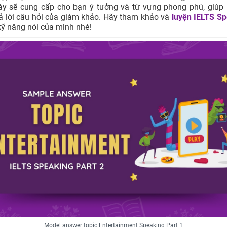
y sẽ cung cấp cho bạn ý tưởng và từ vựng phong phú, giúp 
rả lời câu hỏi của giám khảo. Hãy tham khảo và
luyện IELTS S
 kỹ năng nói của mình nhé!
Model answer topic Entertainment Speaking Part 1