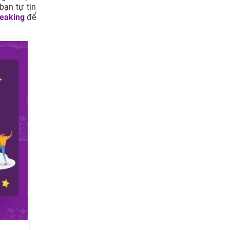
bạn tự tin
peaking
để