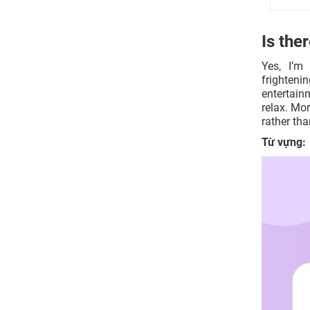
Is the
Yes, I’m
frighteni
entertain
relax. Mor
rather tha
Từ vựng: