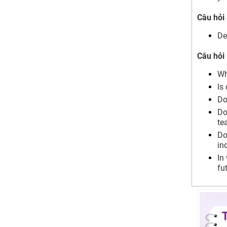
Entertainment Part 3
Câu hỏi
What forms of entertainment are
most popular in Vietnam?
De
Is cinema a popular form of
entertainment in your country?
Câu hỏi 
Do you think men and women have
different tastes in entertainment?
Wh
Do you think that entertainment can
Is
be more effective than traditional
Do
teaching methods for some children?
Do
Do you think the Internet has had a
te
big impact on the entertainment
industry?
Do
In what ways do you think that
in
entertainment media may develop in
In
the future?
fu
Tự tin ghi điểm chủ đề Speaking
IELTS Entertainment cùng Mc IELTS