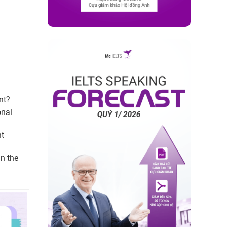
nt?
onal
nt
n the