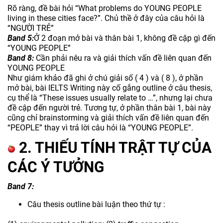
Rõ ràng, đề bài hỏi “What problems do YOUNG PEOPLE
living in these cities face?”. Chủ thề ở đây của câu hỏi là
“NGƯỜI TRẺ”
Band 5:
Ở 2 đoạn mở bài và thân bài 1, không đề cập gì đến
“YOUNG PEOPLE”
Band 8:
Cần phải nêu ra và giải thích vấn đề liên quan đến
YOUNG PEOPLE
Như giám khảo đã ghi ở chú giải số ( 4 ) và ( 8 ), ở phần
mở bài, bài IELTS Writing này cố gắng outline ở câu thesis,
cụ thể là “These issues usually relate to …”, nhưng lại chưa
đề cập đến người trẻ. Tương tự, ở phần thân bài 1, bài này
cũng chỉ brainstorming và giải thích vấn đề liên quan đến
“PEOPLE” thay vì trả lời câu hỏi là “YOUNG PEOPLE”.
2. THIẾU TÍNH TRẬT TỰ CỦA
CÁC Ý TƯỞNG
Band 7:
Câu thesis outline bài luận theo thứ tự :