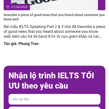
01/04/2026
Describe a piece of good news that you heard about someone you
know well
Bài mẫu IELTS Speaking Part 2 & 3 chủ đề Describe a piece
of good news that you heard about someone you know
well, kèm câu trả lời band 8.0+ từ cựu giám khảo và các
câu hỏi mở rộng giúp luyện tập hiệu quả.
Tác giả: Phong Tran
N
h
ậ
n
l
ộ
t
r
ì
n
h
I
E
L
T
S
T
Ố
I
Ư
U
t
h
e
o
y
ê
u
c
ầ
u