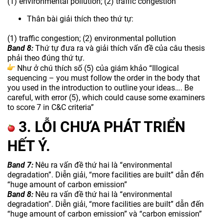
(1) environmental pollution; (2) traffic congestion
Thân bài giải thích theo thứ tự:
(1) traffic congestion; (2) environmental pollution
Band 8:
Thứ tự đưa ra và giải thích vấn đề của câu thesis
phải theo đúng thứ tự.
Như ở chú thích số (5) của giám khảo “Illogical
sequencing – you must follow the order in the body that
you used in the introduction to outline your ideas…. Be
careful, with error (5), which could cause some examiners
to score 7 in C&C criteria”
3. LỖI CHƯA PHÁT TRIỂN
HẾT Ý.
Band 7:
Nêu ra vấn đề thứ hai là “environmental
degradation”. Diễn giải, “more facilities are built” dẫn đến
“huge amount of carbon emission”
Band 8:
Nêu ra vấn đề thứ hai là “environmental
degradation”. Diễn giải, “more facilities are built” dẫn đến
“huge amount of carbon emission” và “carbon emission”