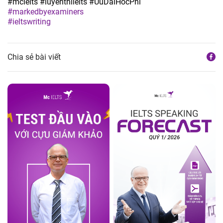
#mcielts
#luyenthiielts
#UuDaiHocPhi
#markedbyexaminers
#ieltswriting
Chia sẻ bài viết