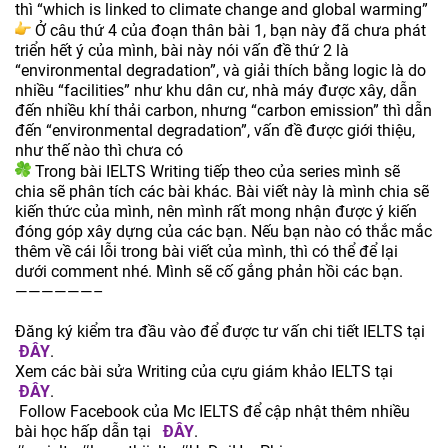
thì “which is linked to climate change and global warming”
Ở câu thứ 4 của đoạn thân bài 1, bạn này đã chưa phát
triển hết ý của mình, bài này nói vấn đề thứ 2 là
“environmental degradation”, và giải thích bằng logic là do
nhiều “facilities” như khu dân cư, nhà máy được xây, dẫn
đến nhiều khí thải carbon, nhưng “carbon emission” thì dẫn
đến “environmental degradation”, vấn đề được giới thiệu,
như thế nào thì chưa có
Trong bài IELTS Writing tiếp theo của series mình sẽ
chia sẽ phân tích các bài khác. Bài viết này là mình chia sẽ
kiến thức của mình, nên mình rất mong nhận được ý kiến
đóng góp xây dựng của các bạn. Nếu bạn nào có thắc mắc
thêm về cái lỗi trong bài viết của mình, thì có thể để lại
dưới comment nhé. Mình sẽ cố gắng phản hồi các bạn.
——————–
Đăng ký kiểm tra đầu vào để được tư vấn chi tiết IELTS tại
ĐÂY
.
Xem các bài sửa Writing của cựu giám khảo IELTS tại
ĐÂY
.
Follow Facebook của Mc IELTS để cập nhật thêm nhiều
bài học hấp dẫn tại
ĐÂY
.