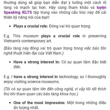
thường dùng sẽ giúp bạn diễn đạt ý tưởng một cách rõ
ràng và mạch lạc hơn. Hãy cùng tham khảo và
luyện
Speaking IELTS
tập trung vào những cấu trúc này để cải
thiện kỹ năng nói của bạn!
Plays a crucial role:
Đóng vai trò quan trọng.
E.g. This museum
plays a crucial role
in preserving
Vietnam’s contemporary art.
(Bảo tàng này đóng vai trò quan trọng trong việc bảo tồn
nghệ thuật hiện đại của Việt Nam.)
Have a strong interest in:
Có sự quan tâm đặc biệt
đến.
E.g. I
have a strong interest in
technology, so I thoroughly
enjoy visiting science museums.
(Tôi có sự quan tâm lớn đến công nghệ, vì vậy tôi rất thích
thú khi tham quan các bảo tàng khoa học.)
One of the most impressive:
Một trong những điều
ấn tượng nhất.