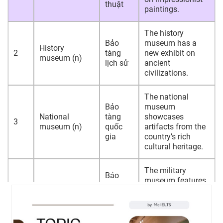
thuật
paintings.
The history
Bảo
museum has a
History
2
tàng
new exhibit on
museum (n)
lịch sử
ancient
civilizations.
The national
Bảo
museum
National
tàng
showcases
3
museum (n)
quốc
artifacts from the
gia
country’s rich
cultural heritage.
The military
Bảo
museum features
Military
tàng
4
a display of
museum (n)
quân
historic tanks and
sự
aircraft.