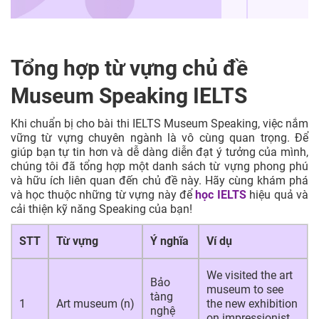
Tổng hợp từ vựng chủ đề
Museum Speaking IELTS
Khi chuẩn bị cho bài thi IELTS Museum Speaking, việc nắm
vững từ vựng chuyên ngành là vô cùng quan trọng. Để
giúp bạn tự tin hơn và dễ dàng diễn đạt ý tưởng của mình,
chúng tôi đã tổng hợp một danh sách từ vựng phong phú
và hữu ích liên quan đến chủ đề này. Hãy cùng khám phá
và học thuộc những từ vựng này để
học IELTS
hiệu quả và
cải thiện kỹ năng Speaking của bạn!
STT
Từ vựng
Ý nghĩa
Ví dụ
We visited the art
Bảo
museum to see
tàng
1
Art museum (n)
the new exhibition
nghệ
on impressionist