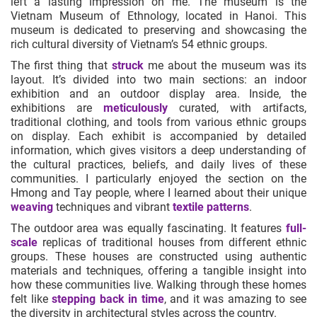
left a lasting impression on me. The museum is the
Vietnam Museum of Ethnology, located in Hanoi. This
museum is dedicated to preserving and showcasing the
rich cultural diversity of Vietnam’s 54 ethnic groups.
The first thing that
struck
me about the museum was its
layout. It’s divided into two main sections: an indoor
exhibition and an outdoor display area. Inside, the
exhibitions are
meticulously
curated, with artifacts,
traditional clothing, and tools from various ethnic groups
on display. Each exhibit is accompanied by detailed
information, which gives visitors a deep understanding of
the cultural practices, beliefs, and daily lives of these
communities. I particularly enjoyed the section on the
Hmong and Tay people, where I learned about their unique
weaving
techniques and vibrant
textile patterns
.
The outdoor area was equally fascinating. It features
full-
scale
replicas of traditional houses from different ethnic
groups. These houses are constructed using authentic
materials and techniques, offering a tangible insight into
how these communities live. Walking through these homes
felt like
stepping back in time
, and it was amazing to see
the diversity in architectural styles across the country.