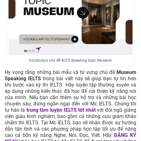
This institution
aims to collect
Thu
5
Collect (v)
and preserve
thập
historical
documents.
The organization
6
Preserve (v)
Gìn giữ
works to preserve
traditional crafts.
Vocabulary chủ đề IELTS Speaking topic Museum
Hy vọng rằng những bài mẫu và từ vựng chủ đề
Museum
The museum will
Speaking IELTS
trong bài viết này sẽ giúp bạn tự tin hơn
Trưng
display rare
7
Display (v)
khi bước vào kỳ thi IELTS. Hãy luyện tập thường xuyên và
bày
manuscripts in its
áp dụng những kiến thức đã học để cải thiện kỹ năng nói
upcoming exhibit.
của mình. Nếu bạn cần thêm sự hỗ trợ và những bài học
chuyên sâu, đừng ngần ngại đến với Mc IELTS. Chúng tôi
The museum’s
tự hào là
trung tâm luyện IELTS tốt nhất
với đội ngũ giảng
educational
viên giàu kinh nghiệm, bao gồm cả những cựu giám khảo
Giáo
programs help
chấm thi IELTS. Tại Mc IELTS, bạn sẽ nhận được sự hướng
8
Educate (v)
dục
students learn
dẫn tận tình và các phương pháp học tập tối ưu để nâng
about ancient
cao cả bốn kỹ năng Nghe, Nói, Đọc, Viết. Hãy
ĐĂNG KÝ
history.