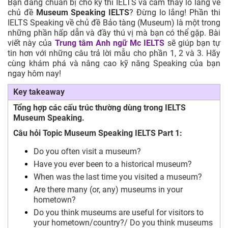
Bạn đang chuẩn bị cho kỳ thi IELTS và cảm thấy lo lắng về
chủ đề
Museum Speaking IELTS
? Đừng lo lắng! Phần thi
IELTS Speaking về chủ đề Bảo tàng (Museum) là một trong
những phần hấp dẫn và đầy thú vị mà bạn có thể gặp. Bài
viết này của
Trung tâm Anh ngữ Mc IELTS
sẽ giúp bạn tự
tin hơn với những câu trả lời mẫu cho phần 1, 2 và 3. Hãy
cùng khám phá và nâng cao kỹ năng Speaking của bạn
ngay hôm nay!
Key takeaway
Tổng hợp các cấu trúc thường dùng trong IELTS
Museum Speaking.
Câu hỏi Topic Museum Speaking IELTS Part 1:
Do you often visit a museum?
Have you ever been to a historical museum?
When was the last time you visited a museum?
Are there many (or, any) museums in your
hometown?
Do you think museums are useful for visitors to
your hometown/country?/ Do you think museums