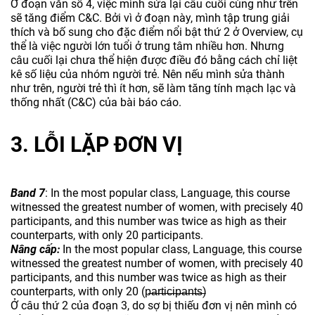
Ở đoạn văn số 4, việc mình sửa lại câu cuối cùng như trên
sẽ tăng điểm C&C. Bởi vì ở đoạn này, mình tập trung giải
thích và bố sung cho đặc điểm nổi bật thứ 2 ở Overview, cụ
thể là việc người lớn tuổi ở trung tâm nhiều hơn. Nhưng
câu cuối lại chưa thể hiện được điều đó bằng cách chỉ liệt
kê số liệu của nhóm người trẻ. Nên nếu mình sửa thành
như trên, người trẻ thì ít hơn, sẽ làm tăng tính mạch lạc và
thống nhất (C&C) của bài báo cáo.
3. LỖI LẶP ĐƠN VỊ
Band 7
: In the most popular class, Language, this course
witnessed the greatest number of women, with precisely 40
participants, and this number was twice as high as their
counterparts, with only 20 participants.
Nâng cấp:
In the most popular class, Language, this course
witnessed the greatest number of women, with precisely 40
participants, and this number was twice as high as their
counterparts, with only 20 (p̶a̶r̶t̶i̶c̶i̶p̶a̶n̶t̶s̶)
Ở câu thứ 2 của đoạn 3, do sợ bị thiếu đơn vị nên mình có