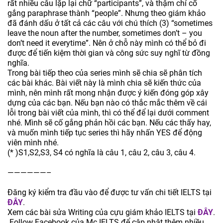
rất nhiều câu lặp lại chữ “participants”, và thậm chí cố
gắng paraphrase thành “people”. Nhưng theo giám khảo
đã đánh dấu ở tất cả các câu với chú thích (3) “sometimes
leave the noun after the number, sometimes don’t – you
don’t need it everytime”. Nên ở chỗ này mình có thể bỏ đi
được để tiến kiệm thời gian và công sức suy nghĩ từ đồng
nghĩa.
Trong bài tiếp theo của series mình sẽ chia sẽ phân tích
các bài khác. Bài viết này là mình chia sẽ kiến thức của
mình, nên mình rất mong nhận được ý kiến đóng góp xây
dựng của các bạn. Nếu bạn nào có thắc mắc thêm về cái
lỗi trong bài viết của mình, thì có thể để lại dưới comment
nhé. Mình sẽ cố gắng phản hồi các bạn. Nếu các thấy hay,
và muốn mình tiếp tục series thì hãy nhấn YES để động
viên mình nhé.
(* )S1,S2,S3, S4 có nghĩa là câu 1, câu 2, câu 3, câu 4.
——————–
Đăng ký kiểm tra đầu vào để được tư vấn chi tiết IELTS tại
ĐÂY
.
Xem các bài sửa Writing của cựu giám khảo IELTS tại
ĐÂY
.
Follow Facebook của Mc IELTS để cập nhật thêm nhiều