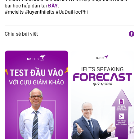
bài học hấp dẫn tại
ĐÂY
.
#mcielts
#luyenthiielts
#UuDaiHocPhi
Chia sẻ bài viết