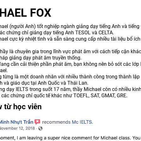
HAEL FOX
ael (người Anh) tốt nghiệp ngành giảng dạy tiếng Anh và tiếng
ác chứng chỉ giảng dạy tiếng Anh TESOL và CELTA.
ael cực kỳ nhiệt tình và sẵn sàng cung cấp nhiều tài liệu bổ ích
thầy là chuyên gia trong lĩnh vực phát âm với cách tiếp cận khác
áp giảng dạy phát âm truyền thống.
ang cần cải thiện phần phát âm, bạn không nên bỏ sót các lớp
ael.
 từng là một doanh nhân với nhiều thành công trong thành lập
ính và giáo dục tại Anh Quốc và Thái Lan.
ng dạy IELTS trong suốt 17 năm, thầy Michael còn có nhiều kin
 các chứng chỉ quốc tế khác như TOEFL, SAT, GMAT, GRE.
 từ học viên