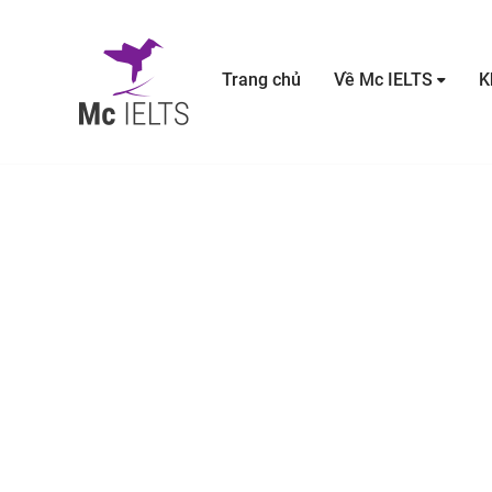
Trang chủ
Về Mc IELTS
K