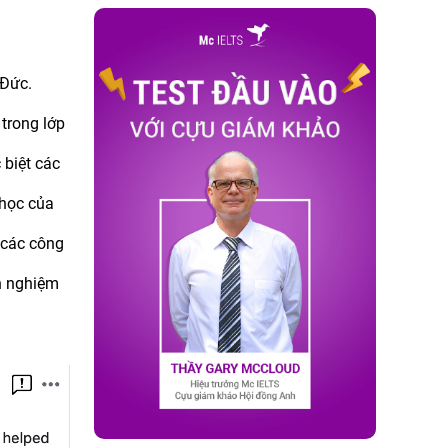
 Đức.
 trong lớp
 biệt các
 học của
 các công
h nghiệm