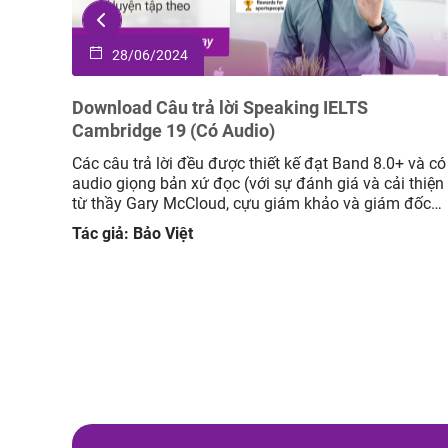
28/06/2024
hí
Download Câu trả lời Speaking IELTS
Cambridge 19 (Có Audio)
gười
Các câu trả lời đều được thiết kế đạt Band 8.0+ và có
à trung
audio giọng bản xứ đọc (với sự đánh giá và cải thiện
S phụ
từ thầy Gary McCloud, cựu giám khảo và giám đốc
ọc,
học thuật tại Mc IELTS) Cách học hiệu quả: Đọc câu
Tác giả: Bảo Việt
nh […]
hỏi và tự suy nghĩ câu trả lời của […]