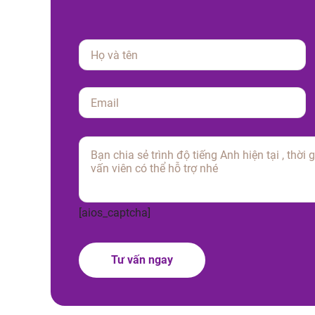
Please
leave
this
field
empty.
[aios_captcha]
Tư vấn ngay