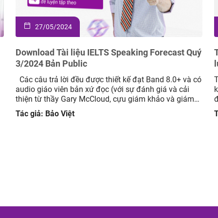
27/05/2024
Download Tài liệu IELTS Speaking Forecast Quý
3/2024 Bản Public
l
Các câu trả lời đều được thiết kế đạt Band 8.0+ và có
T
audio giáo viên bản xứ đọc (với sự đánh giá và cải
k
thiện từ thầy Gary McCloud, cựu giám khảo và giám
đ
đốc học thuật tại Mc IELTS) Cách học hiệu quả: Đọc
T
Tác giả: Bảo Việt
T
câu hỏi và tự suy nghĩ câu trả […]
h