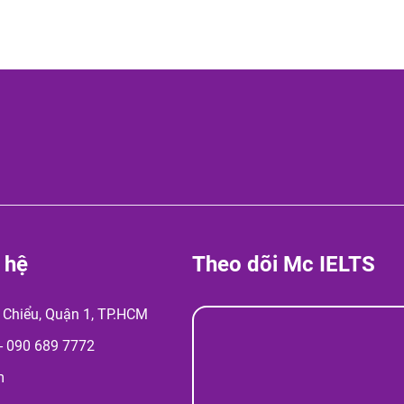
 hệ
Theo dõi Mc IELTS
 Chiểu, Quận 1, TP.HCM
-
090 689 7772
m