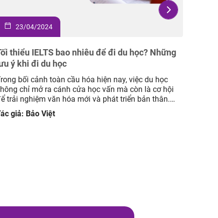
23/04/2024
2
Tối thiểu IELTS bao nhiêu để đi du học? Những
12 cu
ưu ý khi đi du học
và ý 
rong bối cảnh toàn cầu hóa hiện nay, việc du học
Trong 
hông chỉ mở ra cánh cửa học vấn mà còn là cơ hội
quanh,
ể trải nghiệm văn hóa mới và phát triển bản thân.
màu sắ
rong số các yêu cầu quan trọng để bước chân vào
người 
ác giả: Bảo Việt
Tác gi
ành trình du học, điểm số IELTS hầu như […]
ngữ Mc