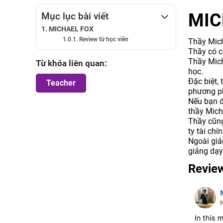
MIC
Mục lục bài viết
MICHAEL FOX
Review từ học viên
Thầy Mich
Thầy có c
Thầy Mich
Từ khóa liên quan:
học.
Đặc biệt, 
Teacher
phương ph
Nếu bạn đ
thầy Mich
Thầy cũng
ty tài ch
Ngoài giả
giảng dạy
Review