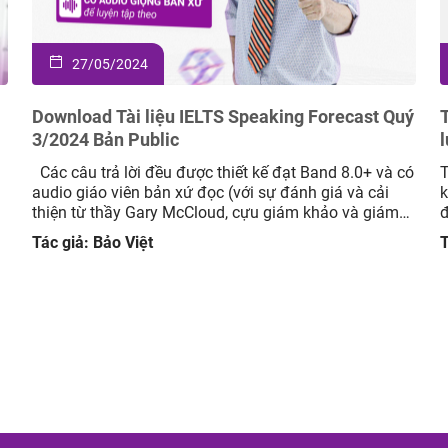
23/04/2024
ý
Tối thiểu IELTS bao nhiêu để đi du học? Những
lưu ý khi đi du học
ó
Trong bối cảnh toàn cầu hóa hiện nay, việc du học
T
không chỉ mở ra cánh cửa học vấn mà còn là cơ hội
q
để trải nghiệm văn hóa mới và phát triển bản thân.
m
Trong số các yêu cầu quan trọng để bước chân vào
n
Tác giả: Bảo Việt
T
hành trình du học, điểm số IELTS hầu như […]
n