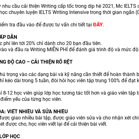
 nhu cầu cải thiện Writing cấp tốc trong dịp hè 2021, Mc IELTS
học chuyên luyện IELTS Writing Intensive trong thời gian ngắn (
iểm tra đầu vào để được tư vấn chi tiết tại
ĐÂY
.
HẤP DẪN
c phí lên tới 20% chỉ dành cho 20 bạn đầu tiên.
vào và đầu ra Writing MIỄN PHÍ để đánh giá trình độ và mức độ 
G ĐỘ CAO – CẢI THIỆN RÕ RỆT
hú trọng vào các dạng bài và kỹ năng cần thiết để hoàn thành bà
ỉ kéo dài trong 5 tuần, đòi hỏi học viên tập trung 100% để đạt k
chỉ 8-12 học viên giúp lớp học tương tác tốt hơn và giáo viên tập 
điểm yếu của từng học viên.
A: VIẾT NHIỀU VÀ SỬA NHIỀU
được giao nhiều bài tập, được giáo viên sửa và cho nhận xét chi 
t được cho, học viên viết lại để cải thiện bài viết.
 LỚP HỌC