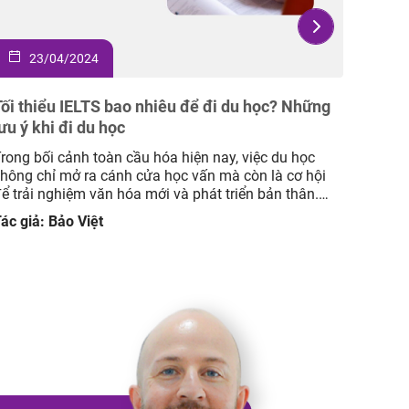
23/04/2024
12 cung hoàng đạo tiếng Anh: Khám phá tên gọi
và ý nghĩa đầy đủ nhất
rong hành trình khám phá bản thân và thế giới xung
uanh, 12 cung hoàng đạo mở ra một không gian đầy
àu sắc và bí ẩn, thu hút sự quan tâm từ những
gười yêu thích chiêm tinh học. Bài viết này của Anh
ác giả: Bảo Việt
gữ Mc IELTS sẽ đưa bạn đi sâu vào thế […]