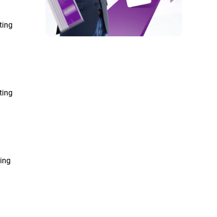
ting
ting
ting