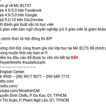
–
nói gì về Mc IELTS?
iá 4.9/5.0 trên Facebook
iá 4.9/5.0 trên Google
iá 9.2/10 trên Edu2review
0 đánh giá Xuất sắc từ học viên
ũ giáo viên bản ngữ chuyên nghiệp (có 3 giáo viên là giám khả
 chính thức từ Hội đồng thi IDP
–
hông chờ đợi, cùng tham gia các lớp học tại Mc IELTS để chinh
ong muốn thôi các bạn ơi !!!
iểm tra đầu vào để được tư vấn chi tiết tại
ĐÂY
.
#luyenthiielts
#uudaihocphi
————————————
English Center:
6 9900 – (08) 9917 9077 – 090 689 7772
elts.com
cielts.com/
youtube.com/McieltsHCM
uyễn Đình Chiểu, P. Đa Kao, Q1, TPHCM
i Thị Xuân, P. Phạm Ngũ Lão, Q1, TPHCM