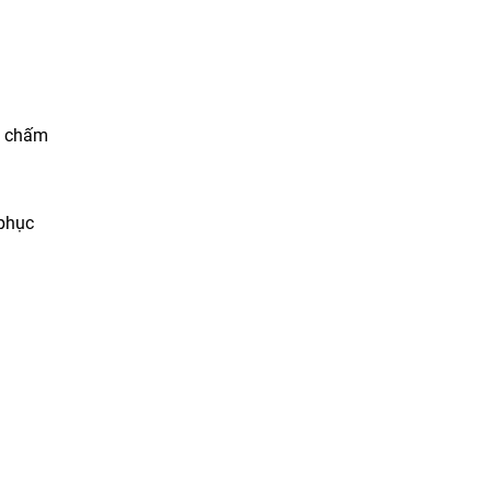
o chấm
 phục