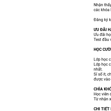
Nhận thấy
các khóa 
Đăng ký k
ƯU ĐÃI 
Ưu đãi họ
Test đầu 
HỌC CƯỜN
Lớp học c
Lớp học ch
nhất.
Sỉ số ít, 
được vào 
CHÌA KHÓ
Học viên 
Từ nhận xé
CHI TIẾT