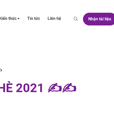
Kiến thức
Tin tức
Liên hệ
Nhận tài liệu
️
HÈ 2021 ✍️✍️