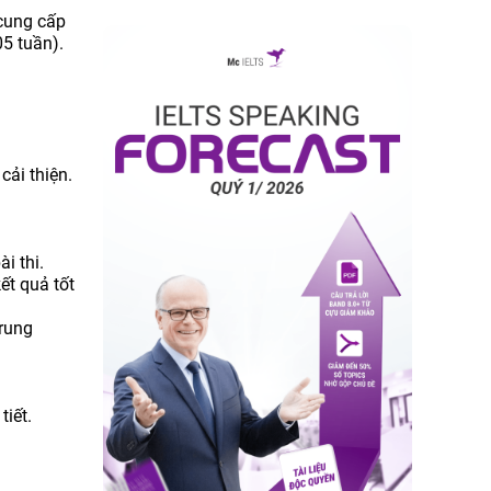
 cung cấp
05 tuần).
cải thiện.
i thi.
ết quả tốt
trung
tiết.