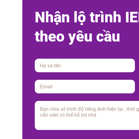
N
h
ậ
n
l
ộ
t
r
ì
n
h
I
E
t
h
e
o
y
ê
u
c
ầ
u
Please leave this field empty.