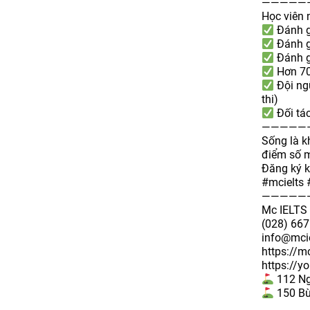
—————
Học viên 
Đánh g
Đánh g
Đánh g
Hơn 70
Đội ng
thi)
Đối tác
—————
Sống là k
điểm số m
Đăng ký k
#mcielts
—————
Mc IELTS 
(028) 667
info@mci
https://m
https://
112 Ng
150 Bù