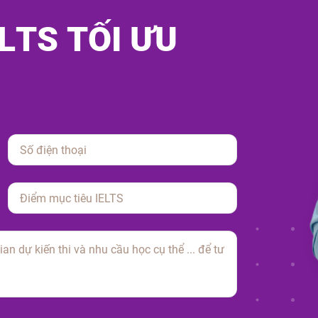
L
T
S
T
Ố
I
Ư
U