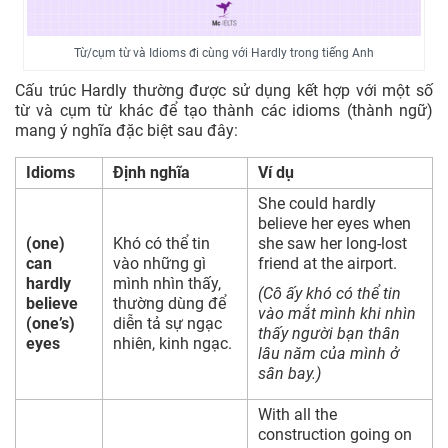
Từ/cụm từ và Idioms đi cùng với Hardly trong tiếng Anh
Cấu trúc Hardly thường được sử dụng kết hợp với một số
từ và cụm từ khác để tạo thành các idioms (thành ngữ)
mang ý nghĩa đặc biệt sau đây:
Idioms
Định nghĩa
Ví dụ
She could hardly
believe her eyes when
(one)
Khó có thể tin
she saw her long-lost
can
vào những gì
friend at the airport.
hardly
mình nhìn thấy,
(Cô ấy khó có thể tin
believe
thường dùng để
vào mắt mình khi nhìn
(one’s)
diễn tả sự ngạc
thấy người bạn thân
eyes
nhiên, kinh ngạc.
lâu năm của mình ở
sân bay.)
With all the
construction going on