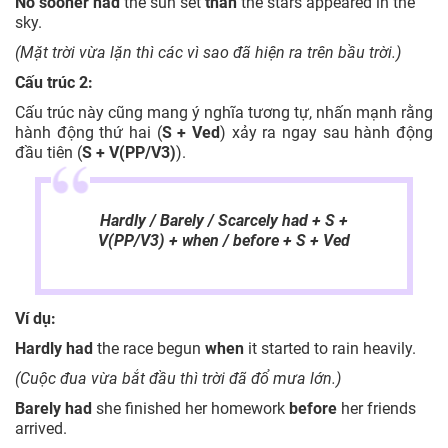
No sooner had
the sun set
than
the stars appeared in the
sky.
(Mặt trời vừa lặn thì các vì sao đã hiện ra trên bầu trời.)
Cấu trúc 2:
Cấu trúc này cũng mang ý nghĩa tương tự, nhấn mạnh rằng
hành động thứ hai (
S + Ved
) xảy ra ngay sau hành động
đầu tiên (
S + V(PP/V3)
).
Hardly / Barely / Scarcely had + S +
V(PP/V3) + when / before + S + Ved
Ví dụ:
Hardly had
the race begun
when
it started to rain heavily.
(Cuộc đua vừa bắt đầu thì trời đã đổ mưa lớn.)
Barely had
she finished her homework
before
her friends
arrived.