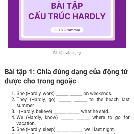
Bài tập vận dụng
Bài tập 1: Chia đúng dạng của động từ
được cho trong ngoặc
She (Hardly, work) ______ ______ on weekends.
They (Hardly, go) ______ ______ to the beach last
summer.
I (Hardly, believe) ______ ______ what he said.
We (Hardly, know) ______ ______ where to go for
vacation.
She (Hardly, sleep) ______ ______ well last night.