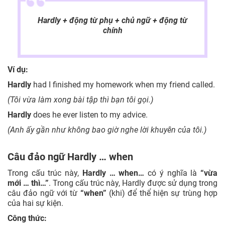
Hardly + động từ phụ + chủ ngữ + động từ
chính
Ví dụ:
Hardly
had I finished my homework when my friend called.
(Tôi vừa làm xong bài tập thì bạn tôi gọi.)
Hardly
does he ever listen to my advice.
(Anh ấy gần như không bao giờ nghe lời khuyên của tôi.)
Câu đảo ngữ Hardly … when
Trong cấu trúc này,
Hardly … when…
có ý nghĩa là
“vừa
mới … thì…”
. Trong cấu trúc này, Hardly được sử dụng trong
câu đảo ngữ với từ
“when”
(khi) để thể hiện sự trùng hợp
của hai sự kiện.
Công thức: