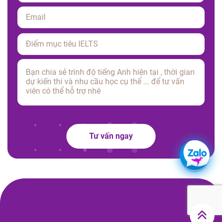
Please
leave
this
field
empty.
Tư vấn ngay