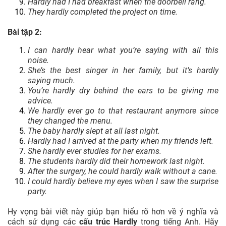
Hardly had I had breakfast when the doorbell rang.
They hardly completed the project on time.
Bài tập 2:
I can hardly hear what you’re saying with all this
noise.
She’s the best singer in her family, but it’s hardly
saying much.
You’re hardly dry behind the ears to be giving me
advice.
We hardly ever go to that restaurant anymore since
they changed the menu.
The baby hardly slept at all last night.
Hardly had I arrived at the party when my friends left.
She hardly ever studies for her exams.
The students hardly did their homework last night.
After the surgery, he could hardly walk without a cane.
I could hardly believe my eyes when I saw the surprise
party.
Hy vọng bài viết này giúp bạn hiểu rõ hơn về ý nghĩa và
cách sử dụng các
cấu trúc Hardly
trong tiếng Anh. Hãy