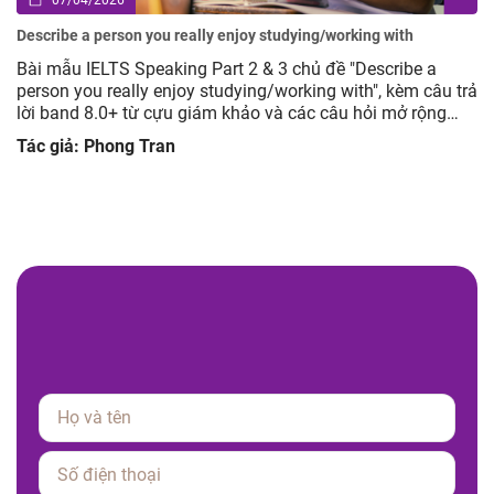
Describe an advertisement you have seen but you did not like
Bài mẫu IELTS Speaking Part 2 & 3 chủ đề Describe an
ả
advertisement you have seen but you did not like, kèm câu
trả lời band 8.0+ từ cựu giám khảo và các câu hỏi mở rộng
giúp luyện tập hiệu quả.
Tác giả: Phong Tran