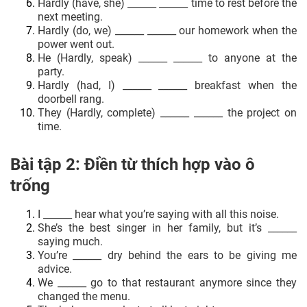
Hardly (have, she) ______ ______ time to rest before the
next meeting.
Hardly (do, we) ______ ______ our homework when the
power went out.
He (Hardly, speak) ______ ______ to anyone at the
party.
Hardly (had, I) ______ ______ breakfast when the
doorbell rang.
They (Hardly, complete) ______ ______ the project on
time.
Bài tập 2: Điền từ thích hợp vào ô
trống
I ______ hear what you’re saying with all this noise.
She’s the best singer in her family, but it’s ______
saying much.
You’re ______ dry behind the ears to be giving me
advice.
We ______ go to that restaurant anymore since they
changed the menu.