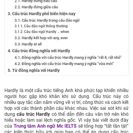
Hardly đứng đầu câu
Hardly đứng giữa câu
Cấu trúc Hardly phổ biến hiện nay
Cấu trúc Hardly trong câu đảo ngữ
Câu đảo ngữ thông thường
Câu đảo ngữ Hardly … when
Hardly kết hợp với any, ever
Hardly at all
Cấu trúc đồng nghĩa với Hardly
Đồng nghĩa với cấu trúc Hardly mang ý nghĩa “rất ít, rất nhỏ”
Đồng nghĩa với cấu trúc Hardly mang ý nghĩa “vừa mới”
Từ đồng nghĩa với Hardly
Từ/cụm từ và Idioms đi cùng với Hardly trong tiếng Anh
Bài tập cấu trúc Hardly
Hardly là một cấu trúc tiếng Anh khá phức tạp khiến nhiều
Bài tập 1: Chia đúng dạng của động từ được cho trong ngoặc
người học gặp khó khăn khi sử dụng. Cấu trúc này có
Bài tập 2: Điền từ thích hợp vào ô trống
nhiều quy tắc cần nắm vững về vị trí, công thức và cách kết
Đáp án bài tập cấu trúc Hardly
hợp với các thành phần câu khác nhau. Việc sai sót khi sử
dụng
cấu trúc Hardly
có thể dẫn đến câu văn trở nên khó
hiểu hoặc làm sai lệch nghĩa gốc. Vì vậy bài viết dưới đây
của
Trung tâm Anh ngữ Mc IELTS
sẽ tổng hợp “tất tần tật”
các kiến thức hữu ích giúp bạn có thể áp dụng cấu trúc