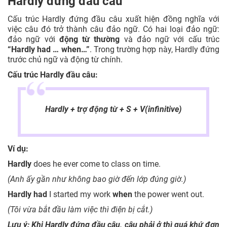
Hardly đứng đầu câu
Cấu trúc Hardly đứng đầu câu xuất hiện đồng nghĩa với
việc câu đó trở thành câu đảo ngữ. Có hai loại đảo ngữ:
đảo ngữ với
động từ thường
và đảo ngữ với cấu trúc
“Hardly had … when…”
. Trong trường hợp này, Hardly đứng
trước chủ ngữ và động từ chính.
Cấu trúc Hardly đầu câu:
Hardly + trợ động từ + S + V(infinitive)
Ví dụ:
Hardly
does he ever come to class on time.
(Anh ấy gần như không bao giờ đến lớp đúng giờ.)
Hardly had
I started my work
when
the power went out.
(Tôi vừa bắt đầu làm việc thì điện bị cắt.)
Lưu ý: Khi Hardly đứng đầu câu, câu phải ở thì quá khứ đơn