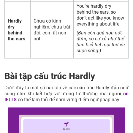
You’re hardly dry
behind the ears, so
don’t act like you know
Hardly
Chưa có kinh
everything about life.
dry
nghiệm, chưa trải
behind
đời, còn rất non
(Bạn còn quá non nớt,
the ears
nớt
đừng có cư xử như thể
bạn biết hết mọi thứ về
cuộc sống.)
Bài tập cấu trúc Hardly
Dưới đây là một số bài tập về các cấu trúc Hardly đảo ngữ
cũng như khi kết hợp với động từ thường mà người
ôn
IELTS
có thể làm thử để nắm vững điểm ngữ pháp này.