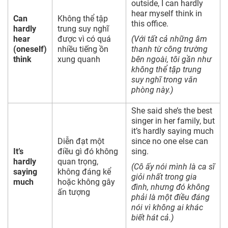
outside, I can hardly
hear myself think in
Can
Không thể tập
this office.
hardly
trung suy nghĩ
hear
được vì có quá
(Với tất cả những âm
(oneself)
nhiều tiếng ồn
thanh từ công trường
think
xung quanh
bên ngoài, tôi gần như
không thể tập trung
suy nghĩ trong văn
phòng này.)
She said she’s the best
singer in her family, but
it’s hardly saying much
Diễn đạt một
since no one else can
It’s
điều gì đó không
sing.
hardly
quan trọng,
(Cô ấy nói mình là ca sĩ
saying
không đáng kể
giỏi nhất trong gia
much
hoặc không gây
đình, nhưng đó không
ấn tượng
phải là một điều đáng
nói vì không ai khác
biết hát cả.)