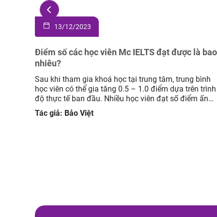
13/12/2023
 nào?
Điểm số các học viên Mc IELTS đạt được là bao
nhiêu?
c nhận
iên đã
Sau khi tham gia khoá học tại trung tâm, trung bình
g
học viên có thể gia tăng 0.5 – 1.0 điểm dựa trên trình
m cảm
độ thực tế ban đầu. Nhiều học viên đạt số điểm ấn
/5.0
tượng từ 7.0 trở lên. Trong số đó, có những bạn đạt
Tác giả: Bảo Việt
8.0 – 8.5. Xem thêm bảng vàng thành […]