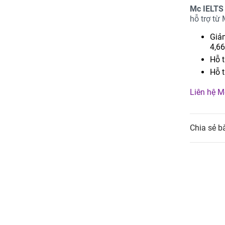
Mc IELTS 
hỗ trợ từ
Giảm
4,6
Hỗ t
Hỗ t
Liên hệ M
Chia sẻ bà