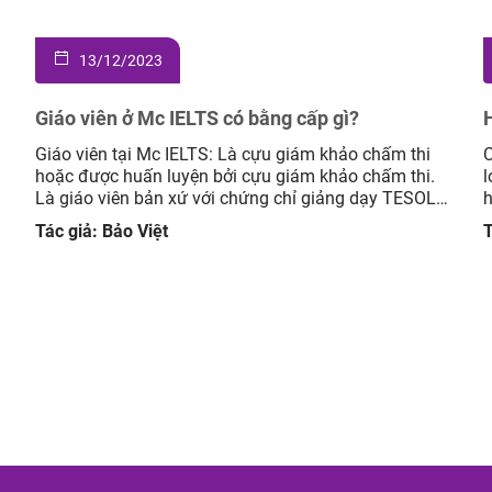
13/12/2023
Giáo viên ở Mc IELTS có bằng cấp gì?
Giáo viên tại Mc IELTS: Là cựu giám khảo chấm thi
C
hoặc được huấn luyện bởi cựu giám khảo chấm thi.
l
Là giáo viên bản xứ với chứng chỉ giảng dạy TESOL
h
hay CELTA. Giáo viên Việt Nam IELTS 8.0+, chứng chỉ
X
Tác giả: Bảo Việt
T
giảng dạy TESOL hay CELTA. Có nhiều năm kinh
h
nghiệm giảng dạy IELTS. […]
g