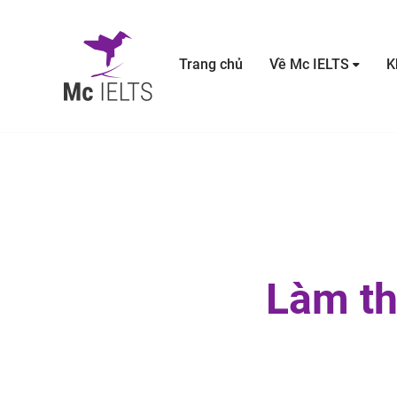
Trang chủ
Về Mc IELTS
K
Làm th