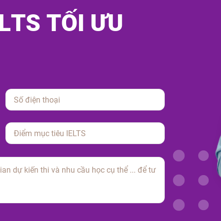
L
T
S
T
Ố
I
Ư
U