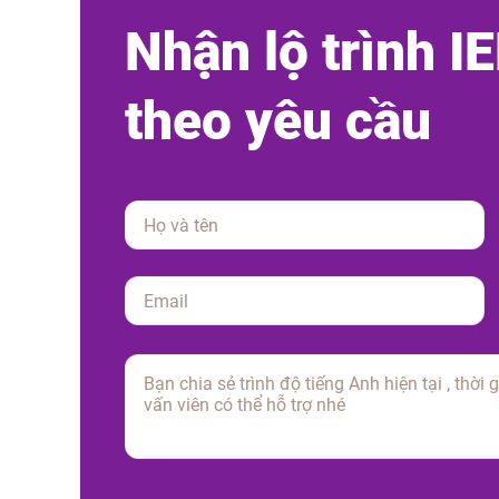
N
h
ậ
n
l
ộ
t
r
ì
n
h
I
E
t
h
e
o
y
ê
u
c
ầ
u
Please
leave
this
field
empty.