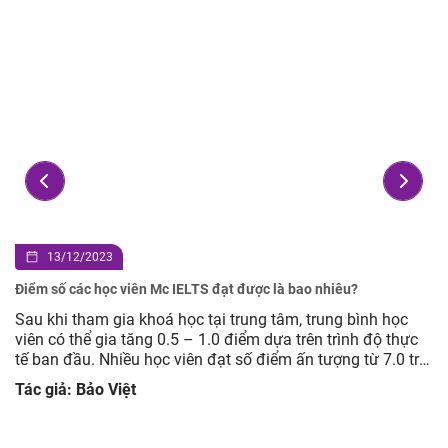
13/12/2023
Điểm số các học viên Mc IELTS đạt được là bao nhiêu?
Sau khi tham gia khoá học tại trung tâm, trung bình học
viên có thể gia tăng 0.5 – 1.0 điểm dựa trên trình độ thực
tế ban đầu. Nhiều học viên đạt số điểm ấn tượng từ 7.0 trở
lên. Trong số đó, có những bạn đạt 8.0 – 8.5. Xem thêm
Tác giả: Bảo Việt
bảng vàng thành […]