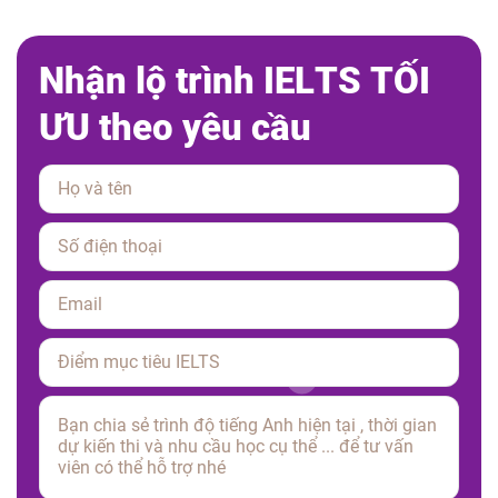
N
h
ậ
n
l
ộ
t
r
ì
n
h
I
E
L
T
S
T
Ố
I
Ư
U
t
h
e
o
y
ê
u
c
ầ
u
Please leave this field empty.