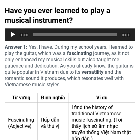
Have you ever learned to play a
musical instrument?
Trình
00:00
00:00
phát
âm
Answer 1:
Yes, I have. During my school years, I learned to
thanh
play the guitar, which was a
fascinating
journey, as it not
only enhanced my musical skills but also taught me
patience and dedication. As you already know, the guitar is
quite popular in Vietnam due to its
versatility
and the
romantic sound it produces, which resonates well with
Vietnamese music styles.
Từ vựng
Định nghĩa
Ví dụ
I find the history of
traditional Vietnamese
Fascinating
Hấp dẫn
music fascinating. (Tôi
(Adjective)
và thú vị.
thấy lịch sử âm nhạc
truyền thống Việt Nam thật
hấp dẫn.)