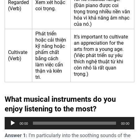
Regarded
Xem xét hoặc
(Đàn piano được coi
(Verb)
coi trọng.
trọng trong nhiều nền văn
hóa vì khả năng âm nhạc
của nó.)
Phát triển
It’s important to cultivate
hoặc cải thiện
an appreciation for the
kỹ năng hoặc
arts from a young age.
Cultivate
phẩm chất
(Việc phát triển sự yêu
(Verb)
bằng cách
thích nghệ thuật từ khi
làm việc cẩn
còn nhỏ là rất quan
thận và kiên
trọng.)
trì.
What musical instruments do you
enjoy listening to the most?
Trình
00:00
00:00
phát
âm
Answer 1:
I’m particularly into the soothing sounds of the
thanh