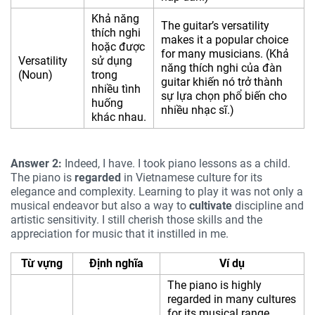
Khả năng
The guitar’s versatility
thích nghi
makes it a popular choice
hoặc được
for many musicians. (Khả
Versatility
sử dụng
năng thích nghi của đàn
(Noun)
trong
guitar khiến nó trở thành
nhiều tình
sự lựa chọn phổ biến cho
huống
nhiều nhạc sĩ.)
khác nhau.
Answer 2:
Indeed, I have. I took piano lessons as a child.
The piano is
regarded
in Vietnamese culture for its
elegance and complexity. Learning to play it was not only a
musical endeavor but also a way to
cultivate
discipline and
artistic sensitivity. I still cherish those skills and the
appreciation for music that it instilled in me.
Từ vựng
Định nghĩa
Ví dụ
The piano is highly
regarded in many cultures
for its musical range.