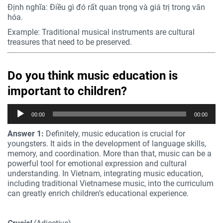
Định nghĩa: Điều gì đó rất quan trọng và giá trị trong văn
hóa.
Example: Traditional musical instruments are cultural
treasures that need to be preserved.
Do you think music education is
important to children?
Trình
00:00
00:00
phát
âm
Answer 1:
Definitely, music education is crucial for
thanh
youngsters. It aids in the development of language skills,
memory, and coordination. More than that, music can be a
powerful tool for emotional expression and cultural
understanding. In Vietnam, integrating music education,
including traditional Vietnamese music, into the curriculum
can greatly enrich children’s educational experience.