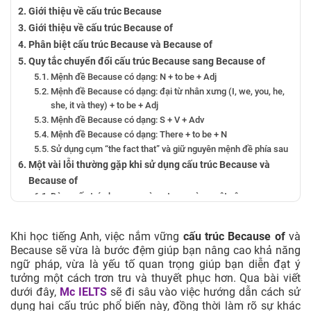
Giới thiệu về cấu trúc Because
Giới thiệu về cấu trúc Because of
Phân biệt cấu trúc Because và Because of
Quy tắc chuyển đổi cấu trúc Because sang Because of
Mệnh đề Because có dạng: N + to be + Adj
Mệnh đề Because có dạng: đại từ nhân xưng (I, we, you, he,
she, it và they) + to be + Adj
Mệnh đề Because có dạng: S + V + Adv
Mệnh đề Because có dạng: There + to be + N
Sử dụng cụm “the fact that” và giữ nguyên mệnh đề phía sau
Một vài lỗi thường gặp khi sử dụng cấu trúc Because và
Because of
Dùng cấu trúc because và so trong cùng một câu
Quên dấu phẩy trong những cấu trúc bắt buộc sử dụng dấu
phẩy
Khi học tiếng Anh, việc nắm vững
cấu trúc Because of
và
Sử dụng nhầm because of và because vào vị trí của nhau
Because sẽ vừa là bước đệm giúp bạn nâng cao khả năng
Bài tập áp dụng cấu trúc Because và Because of
ngữ pháp, vừa là yếu tố quan trọng giúp bạn diễn đạt ý
tưởng một cách trơn tru và thuyết phục hơn. Qua bài viết
dưới đây,
Mc IELTS
sẽ đi sâu vào việc hướng dẫn cách sử
dụng hai cấu trúc phổ biến này, đồng thời làm rõ sự khác