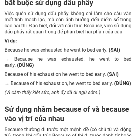
bắt buộc sử dụng dấu phẩy
Việc quên sử dụng dấu phẩy không chỉ làm cho câu văn
mất tính mạch lạc, mà còn ảnh hưởng đến điểm số trong
các bài thi. Đặc biệt, đối với cấu trúc Because, việc sử dụng
dấu phẩy rất quan trọng để phân biệt hai phần của câu.
Ví dụ:
Because he was exhausted he went to bed early.
(SAI)
→
Because he was exhausted, he went to bed
early.
(ĐÚNG)
Because of his exhaustion he went to bed early.
(SAI)
→
Because of his exhaustion, he went to bed early.
(ĐÚNG)
(Vì cảm thấy kiệt sức, anh ấy đã đi ngủ sớm.)
Sử dụng nhầm because of và because
vào vị trí của nhau
Because thường đi trước một mệnh đề (có chủ từ và động
từ), trong khi cấu trúc Because of thì đi trước danh từ hoặc