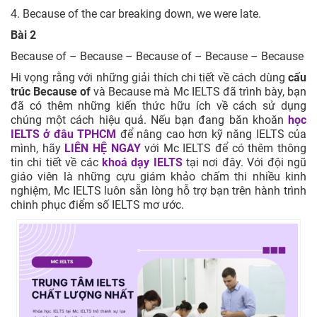
4. Because of the car breaking down, we were late.
Bài 2
Because of – Because – Because of – Because – Because
Hi vọng rằng với những giải thích chi tiết về cách dùng
cấu
trúc Because of
và Because mà Mc IELTS đã trình bày, bạn
đã có thêm những kiến thức hữu ích về cách sử dụng
chúng một cách hiệu quả. Nếu bạn đang băn khoăn
học
IELTS ở đâu TPHCM
để nâng cao hơn kỹ năng IELTS của
mình, hãy
LIÊN HỆ NGAY
với Mc IELTS để có thêm thông
tin chi tiết về các
khoá dạy IELTS
tại nơi đây. Với đội ngũ
giáo viên là những cựu giám khảo chấm thi nhiều kinh
nghiệm, Mc IELTS luôn sẵn lòng hỗ trợ bạn trên hành trình
chinh phục điểm số IELTS mơ ước.