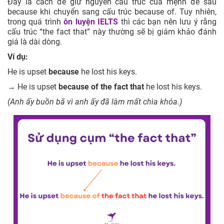
Đây là cách để giữ nguyên cấu trúc của mệnh đề sau
because khi chuyển sang cấu trúc because of. Tuy nhiên,
trong quá trình
ôn luyện IELTS
thì các bạn nên lưu ý rằng
cấu trúc “the fact that” này thường sẽ bị giám khảo đánh
giá là dài dòng.
Ví dụ:
He is upset
because
he lost his keys.
→ He is upset
because of the fact that
he lost his keys.
(Anh ấy buồn bã vì anh ấy đã làm mất chìa khóa.)