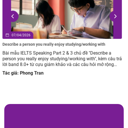
02/04/2026
Describe an advertisement you have seen but you did not like
Bài mẫu IELTS Speaking Part 2 & 3 chủ đề Describe an
advertisement you have seen but you did not like, kèm câu
trả lời band 8.0+ từ cựu giám khảo và các câu hỏi mở rộng
giúp luyện tập hiệu quả.
Tác giả: Phong Tran