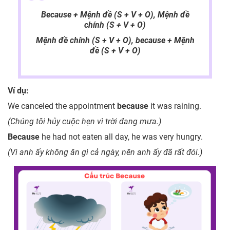
Because + Mệnh đề (S + V + O), Mệnh đề
chính (S + V + O)
Mệnh đề chính (S + V + O), because + Mệnh
đề (S + V + O)
Ví dụ:
We canceled the appointment
because
it was raining.
(Chúng tôi hủy cuộc hẹn vì trời đang mưa.)
Because
he had not eaten all day, he was very hungry.
(Vì anh ấy không ăn gì cả ngày, nên anh ấy đã rất đói.)