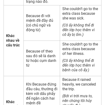
trạng nào đó.
She couldn’t go to the
extra class because
Because đi với
she was sick.
mệnh đề đầy đủ
(có chủ ngữ và
(Cô ấy không thể đi
động từ)
đến lớp học thêm vì
cô ấy bị ốm.)
Khác
nhau về
She couldn’t go to the
cấu trúc
extra class because
Because of theo
of her illness.
sau đó sẽ là danh
từ hoặc cụm danh
(Cô ấy không thể đi
từ
đến lớp học thêm vì
bệnh của cô ấy.)
Because it rained
Khi Because đứng
heavily, we canceled
đầu câu, thường đi
the trip.
kèm với dấu phẩy
(Bởi vì trời mưa to,
để ngăn cách hai
nên chúng tôi hủy
Khác
mệnh đề