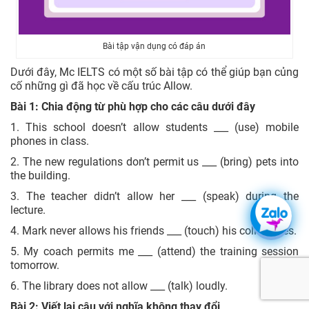
Bài tập vận dụng có đáp án
Dưới đây, Mc IELTS có một số bài tập có thể giúp bạn củng
cố những gì đã học về cấu trúc Allow.
Bài 1: Chia động từ phù hợp cho các câu dưới đây
1. This school doesn’t allow students ___ (use) mobile
phones in class.
2. The new regulations don’t permit us ___ (bring) pets into
the building.
3. The teacher didn’t allow her ___ (speak) during the
lecture.
4. Mark never allows his friends ___ (touch) his collectibles.
5. My coach permits me ___ (attend) the training session
tomorrow.
6. The library does not allow ___ (talk) loudly.
Bài 2: Viết lại câu với nghĩa không thay đổi