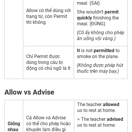
meal. (SAI)
Allow có thể dùng với
She wouldn’t
permit
trạng từ, còn Permit
quickly
finishing the
thì không
meal. (ĐÚNG)
(Cô ấy không cho phép
ăn uống vội vàng.)
It
is not
permitted
to
Chỉ Permit được
smoke on the plane.
dùng trong câu bị
(Không được phép hút
động có chủ ngữ là It
thuốc trên máy bay.)
Allow vs Advise
The teacher
allowed
us to rest at home.
Cả Allow và Advise
= The teacher
advised
Giống
có thể cho phép hoặc
us to rest at home.
nhau
khuyên làm điều gì