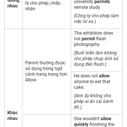
Giống
university
permits
là cho phép, chấp
nhau
remote study.
nhận
(Công ty cho phép làm
việc từ xa.)
The exhibition does
not
permit
flash
photography.
(Buổi triển lãm không
cho phép chụp ảnh sử
Permit thường được
dụng đèn flash.)
sử dụng trong ngữ
cảnh trang trọng hơn
He does not
allow
Allow
anyone to eat that
cake.
(Anh ấy không cho
phép ai ăn cái bánh
đó.)
Khác
nhau
She wouldn’t
allow
quickly
finishing the