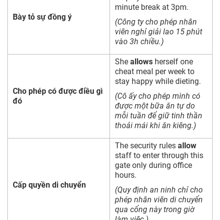
minute break at 3pm.
Bày tỏ sự đồng ý
(Công ty cho phép nhân
viên nghỉ giải lao 15 phút
vào 3h chiều.)
She
allows
herself one
cheat meal per week to
stay happy while dieting.
Cho phép có được điều gì
(Cô ấy cho phép mình có
đó
được một bữa ăn tự do
mỗi tuần để giữ tinh thần
thoải mái khi ăn kiêng.)
The security rules
allow
staff to enter through this
gate only during office
hours.
Cấp quyền di chuyển
(Quy định an ninh chỉ cho
phép nhân viên di chuyển
qua cổng này trong giờ
làm việc.)