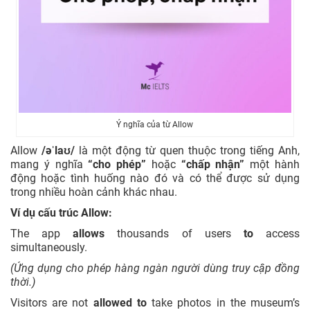
Ý nghĩa của từ Allow
Allow
/əˈlaʊ/
là một động từ quen thuộc trong tiếng Anh,
mang ý nghĩa
“cho phép”
hoặc
“chấp nhận”
một hành
động hoặc tình huống nào đó và có thể được sử dụng
trong nhiều hoàn cảnh khác nhau.
Ví dụ cấu trúc Allow:
The app
allows
thousands of users
to
access
simultaneously.
(Ứng dụng cho phép hàng ngàn người dùng truy cập đồng
thời.)
Visitors are not
allowed
to
take photos in the museum’s