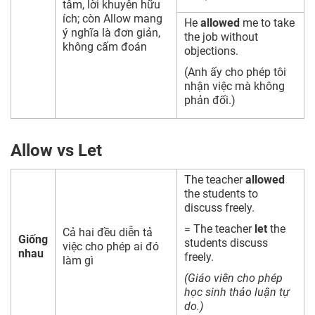
tâm, lời khuyên hữu
ích; còn Allow mang
He
allowed
me to take
ý nghĩa là đơn giản,
the job without
không cấm đoán
objections.
(Anh ấy cho phép tôi
nhận việc mà không
phản đối.)
Allow vs Let
The teacher
allowed
the students to
discuss freely.
= The teacher
let
the
Cả hai đều diễn tả
Giống
students discuss
việc cho phép ai đó
nhau
freely.
làm gì
(Giáo viên cho phép
học sinh thảo luận tự
do.)