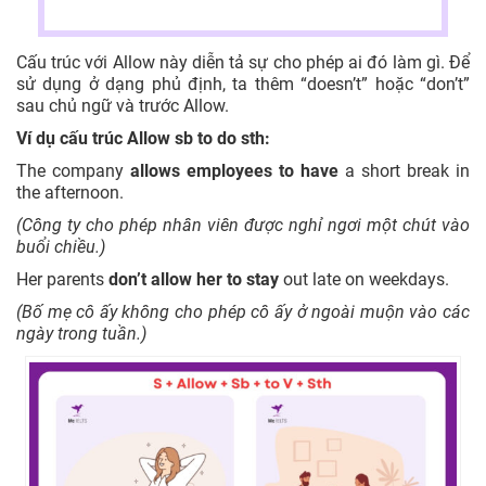
Cấu trúc với Allow này diễn tả sự cho phép ai đó làm gì. Để
sử dụng ở dạng phủ định, ta thêm “doesn’t” hoặc “don’t”
sau chủ ngữ và trước Allow.
Ví dụ cấu trúc Allow sb to do sth:
The company
allows employees to have
a short break in
the afternoon.
(Công ty cho phép nhân viên được nghỉ ngơi một chút vào
buổi chiều.)
Her parents
don’t allow her to stay
out late on weekdays.
(Bố mẹ cô ấy không cho phép cô ấy ở ngoài muộn vào các
ngày trong tuần.)