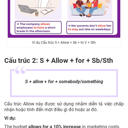
Ví dụ Cấu trúc S + Allow + Sb + to V + Sth
Cấu trúc 2: S + Allow + for + Sb/Sth
S + allow + for + somebody/something
Cấu trúc Allow này được sử dụng nhằm diễn tả việc chấp
nhận hoặc tính đến một điều gì đó hoặc ai đó.
Ví dụ:
The budget
allows for a 10% increase
in marketing costs.