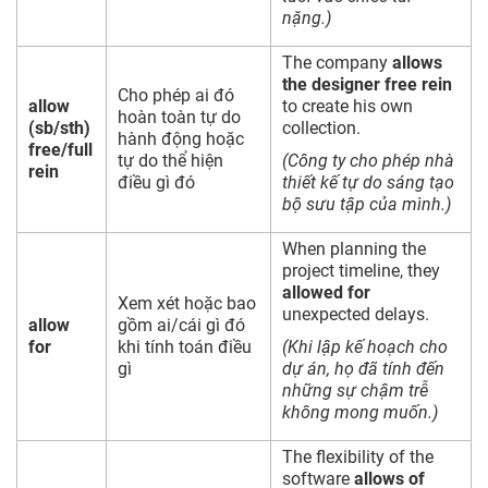
nặng.)
The company
allows
the designer free rein
Cho phép ai đó
allow
to create his own
hoàn toàn tự do
(sb/sth)
collection.
hành động hoặc
free/full
tự do thể hiện
(Công ty cho phép nhà
rein
điều gì đó
thiết kế tự do sáng tạo
bộ sưu tập của mình.)
When planning the
project timeline, they
allowed for
Xem xét hoặc bao
unexpected delays.
allow
gồm ai/cái gì đó
for
khi tính toán điều
(Khi lập kế hoạch cho
gì
dự án, họ đã tính đến
những sự chậm trễ
không mong muốn.)
The flexibility of the
software
allows of