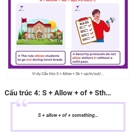
Ví dụ Cấu trúc S + Allow + Sb + up/in/out/…
Cấu trúc 4: S + Allow + of + Sth…
S + allow + of + something…