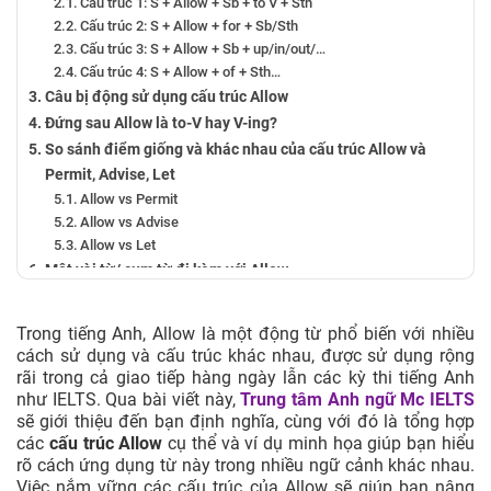
Cấu trúc 1: S + Allow + Sb + to V + Sth
Cấu trúc 2: S + Allow + for + Sb/Sth
Cấu trúc 3: S + Allow + Sb + up/in/out/…
Cấu trúc 4: S + Allow + of + Sth…
Câu bị động sử dụng cấu trúc Allow
Đứng sau Allow là to-V hay V-ing?
So sánh điểm giống và khác nhau của cấu trúc Allow và
Permit, Advise, Let
Allow vs Permit
Allow vs Advise
Allow vs Let
Một vài từ/ cụm từ đi kèm với Allow
Bài tập vận dụng cấu trúc Allow có đáp án
Trong tiếng Anh, Allow là một động từ phổ biến với nhiều
cách sử dụng và cấu trúc khác nhau, được sử dụng rộng
rãi trong cả giao tiếp hàng ngày lẫn các kỳ thi tiếng Anh
như IELTS. Qua bài viết này,
Trung tâm Anh ngữ Mc IELTS
sẽ giới thiệu đến bạn định nghĩa, cùng với đó là tổng hợp
các
cấu trúc Allow
cụ thể và ví dụ minh họa giúp bạn hiểu
rõ cách ứng dụng từ này trong nhiều ngữ cảnh khác nhau.
Việc nắm vững các cấu trúc của Allow sẽ giúp bạn nâng