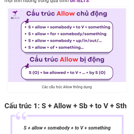
mọi tình huống trong quá trình
ôn IELTS
.
Các cấu trúc Allow thông dụng
Cấu trúc 1: S + Allow + Sb + to V + Sth
S + allow + somebody + to V + something