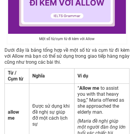
Một số từ/cụm từ đi kèm với Allow
Dưới đây là bảng tổng hợp về một số từ và cụm từ đi kèm
với Allow mà bạn có thể sử dụng trong giao tiếp hàng ngày
cũng như trong các bài thi.
Từ /
Nghĩa
Ví dụ
Cụm từ
“
Allow me
to assist
you with that heavy
bag,” Maria offered as
Được sử dụng khi
she approached the
allow
đề nghị sự giúp
elderly man.
me
đỡ một cách lịch
(Maria đề nghị giúp
sự
một người đàn ông lớn
tuổi vác chiếc túi