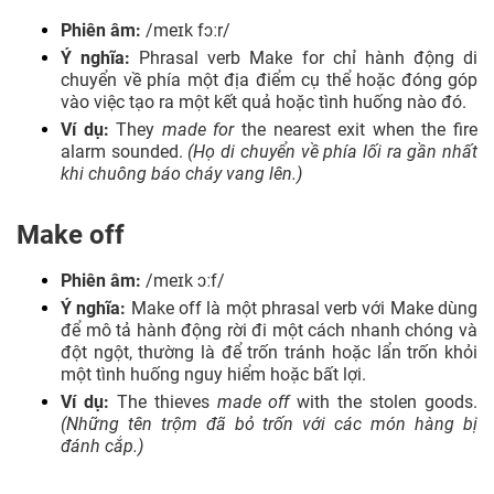
Phiên âm:
/meɪk fɔːr/
Ý nghĩa:
Phrasal verb
Make for
chỉ hành động di
chuyển về phía một địa điểm cụ thể hoặc đóng góp
vào việc tạo ra một kết quả hoặc tình huống nào đó.
Ví dụ:
They
made for
the nearest exit when the fire
alarm sounded.
(Họ di chuyển về phía lối ra gần nhất
khi chuông báo cháy vang lên.)
Make off
Phiên âm:
/meɪk ɔːf/
Ý nghĩa:
Make off là một phrasal verb với Make dùng
để mô tả hành động rời đi một cách nhanh chóng và
đột ngột, thường là để trốn tránh hoặc lẩn trốn khỏi
một tình huống nguy hiểm hoặc bất lợi.
Ví dụ:
The thieves
made off
with the stolen goods.
(Những tên trộm đã bỏ trốn với các món hàng bị
đánh cắp.)