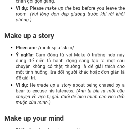
chăn gối gọn gàng.
Ví dụ:
Please
make up the bed
before you leave the
room.
(Vui lòng dọn dẹp giường trước khi rời khỏi
phòng.)
Make up a story
Phiên âm:
/meɪk ʌp ə ˈstɔːri/
Ý nghĩa:
Cụm động từ với Make ở trường hợp này
dùng để diễn tả hành động sáng tạo ra một câu
chuyện không có thật, thường là để giải thích cho
một tình huống, lừa dối người khác hoặc đơn giản là
để giải trí.
Ví dụ:
He
made up a story
about being chased by a
bear to excuse his lateness.
(Anh ta bịa ra một câu
chuyện về việc bị gấu đuổi để biện minh cho việc đến
muộn của mình.)
Make up your mind