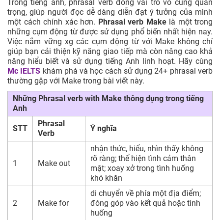
Trong tiếng anh, phrasal verb đóng vai trò vô cùng quan
trọng, giúp người đọc dễ dàng diễn đạt ý tưởng của mình
một cách chính xác hơn.
Phrasal verb Make
là một trong
những cụm động từ được sử dụng phổ biến nhất hiện nay.
Việc nắm vững xg các cụm động từ với Make không chỉ
giúp bạn cải thiện kỹ năng giao tiếp mà còn nâng cao khả
năng hiểu biết và sử dụng tiếng Anh linh hoạt. Hãy cùng
Mc IELTS
khám phá và học cách sử dụng 24+ phrasal verb
thường gặp với Make trong bài viết này.
Những Phrasal verb with Make thông dụng trong tiếng
Anh
Phrasal
STT
Ý nghĩa
Verb
nhận thức, hiểu, nhìn thấy không
rõ ràng; thể hiện tình cảm thân
1
Make out
mật; xoay xở trong tình huống
khó khăn
di chuyển về phía một địa điểm;
2
Make for
đóng góp vào kết quả hoặc tình
huống