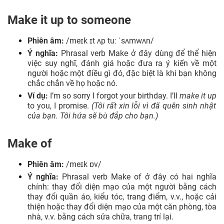
Make it up to someone
Phiên âm:
/meɪk ɪt ʌp tuː ˈsʌmwʌn/
Ý nghĩa:
Phrasal verb Make ở đây dùng để thể hiện
việc suy nghĩ, đánh giá hoặc đưa ra ý kiến về một
người hoặc một điều gì đó, đặc biệt là khi bạn không
chắc chắn về họ hoặc nó.
Ví dụ:
I’m so sorry I forgot your birthday. I’ll
make it up
to you, I promise.
(Tôi rất xin lỗi vì đã quên sinh nhật
của bạn. Tôi hứa sẽ bù đắp cho bạn.)
Make of
Phiên âm:
/meɪk ɒv/
Ý nghĩa:
Phrasal verb Make of ở đây có hai nghĩa
chính: thay đổi diện mạo của một người bằng cách
thay đổi quần áo, kiểu tóc, trang điểm, v.v., hoặc cải
thiện hoặc thay đổi diện mạo của một căn phòng, tòa
nhà, v.v. bằng cách sửa chữa, trang trí lại.