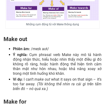
Những cụm động từ với Make thông dụng
Make out
Phiên âm:
/meɪk aʊt/
Ý nghĩa:
Cụm phrasal verb Make này mô tả hành
động nhận thức, hiểu hoặc nhìn thấy một điều gì đó
không rõ ràng, hoặc hành động thể hiện tình cảm
thân mật như hôn nhau, hoặc khả năng xoay xở
trong một tình huống khó khăn.
Ví dụ:
I can’t
make out
what it says on that sign – it’s
too far away.
(Tôi không thể nhìn ra cái gì trên tấm
biển đó – nó quá xa.)
Make for