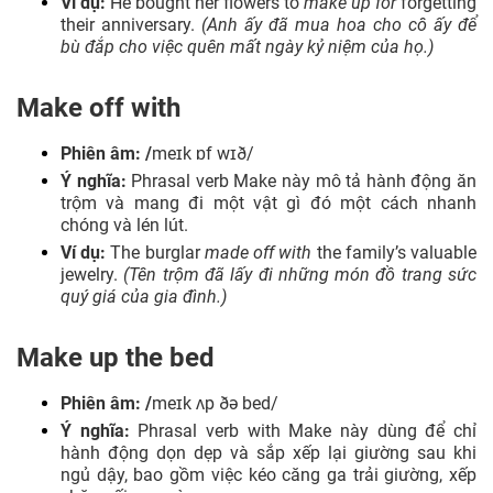
Ví dụ:
He bought her flowers to
make up for
forgetting
their anniversary.
(Anh ấy đã mua hoa cho cô ấy để
bù đắp cho việc quên mất ngày kỷ niệm của họ.)
Make off with
Phiên âm: /
meɪk ɒf wɪð/
Ý nghĩa:
Phrasal verb Make này mô tả hành động ăn
trộm và mang đi một vật gì đó một cách nhanh
chóng và lén lút.
Ví dụ:
The burglar
made off with
the family’s valuable
jewelry.
(Tên trộm đã lấy đi những món đồ trang sức
quý giá của gia đình.)
Make up the bed
Phiên âm: /
meɪk ʌp ðə bed/
Ý nghĩa:
Phrasal verb with Make này dùng để chỉ
hành động dọn dẹp và sắp xếp lại giường sau khi
ngủ dậy, bao gồm việc kéo căng ga trải giường, xếp