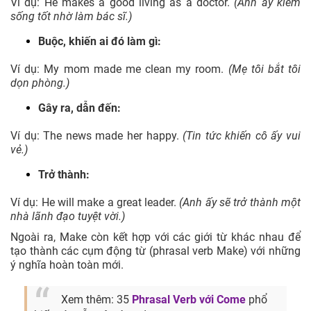
Ví dụ: He makes a good living as a doctor.
(Anh ấy kiếm
sống tốt nhờ làm bác sĩ.)
Buộc, khiến ai đó làm gì:
Ví dụ: My mom made me clean my room.
(Mẹ tôi bắt tôi
dọn phòng.)
Gây ra, dẫn đến:
Ví dụ: The news made her happy.
(Tin tức khiến cô ấy vui
vẻ.)
Trở thành:
Ví dụ: He will make a great leader.
(Anh ấy sẽ trở thành một
nhà lãnh đạo tuyệt vời.)
Ngoài ra, Make còn kết hợp với các giới từ khác nhau để
tạo thành các cụm động từ (phrasal verb Make) với những
ý nghĩa hoàn toàn mới.
Xem thêm: 35
Phrasal Verb với Come
phổ