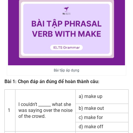
Bài tập áp dụng
Bài 1: Chọn đáp án đúng để hoàn thành câu:
a) make up
I couldn’t ______ what she
b) make out
1
was saying over the noise
of the crowd.
c) make for
d) make off