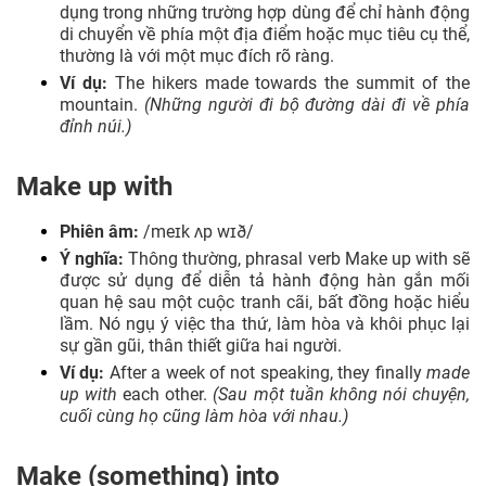
dụng trong những trường hợp dùng để chỉ hành động
di chuyển về phía một địa điểm hoặc mục tiêu cụ thể,
thường là với một mục đích rõ ràng.
Ví dụ:
The hikers made towards the summit of the
mountain.
(Những người đi bộ đường dài đi về phía
đỉnh núi.)
Make up with
Phiên âm:
/meɪk ʌp wɪð/
Ý nghĩa:
Thông thường, phrasal verb Make up with sẽ
được sử dụng để diễn tả hành động hàn gắn mối
quan hệ sau một cuộc tranh cãi, bất đồng hoặc hiểu
lầm. Nó ngụ ý việc tha thứ, làm hòa và khôi phục lại
sự gần gũi, thân thiết giữa hai người.
Ví dụ:
After a week of not speaking, they finally
made
up with
each other.
(Sau một tuần không nói chuyện,
cuối cùng họ cũng làm hòa với nhau.)
Make (something) into