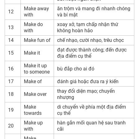
Make away
ăn trộm và mang đi nhanh chóng
12
with
và bí mật
Make do
xoay xở, tạm chấp nhận thứ
13
with
không hoàn hảo
14
Make fun of
chế nhạo, cười nhạo, trêu chọc
đạt được thành công; đến được
15
Make it
địa điểm cụ thể
Make it up
16
bù đắp cho ai đó
to someone
17
Make of
đánh giá hoặc đưa ra ý kiến
thay đổi diện mạo; chuyển
18
Make over
nhượng
Make
di chuyển về phía một địa điểm
19
towards
cụ thể
Make up
hàn gắn mối quan hệ sau tranh
20
with
cãi
Make