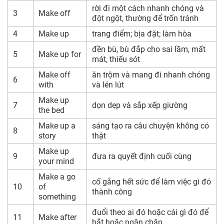
rời đi một cách nhanh chóng và
3
Make off
đột ngột, thường để trốn tránh
4
Make up
trang điểm; bịa đặt; làm hòa
đền bù, bù đắp cho sai lầm, mất
5
Make up for
mát, thiếu sót
Make off
ăn trộm và mang đi nhanh chóng
6
with
và lén lút
Make up
7
dọn dẹp và sắp xếp giường
the bed
Make up a
sáng tạo ra câu chuyện không có
8
story
thật
Make up
9
đưa ra quyết định cuối cùng
your mind
Make a go
cố gắng hết sức để làm việc gì đó
10
of
thành công
something
đuổi theo ai đó hoặc cái gì đó để
11
Make after
bắt hoặc ngăn chặn