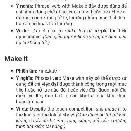
Ý nghĩa:
Phrasal verb with Make ở đây được dùng để
chỉ hành động chế nhạo, cười nhạo hoặc trêu chọc ai
đó một cách không tử tế, thường nhằm mục đích làm
họ xấu hổ hoặc tổn thương.
Ví dụ:
It’s not nice to
make fun of
people for their
appearance.
(Chế giễu người khác về ngoại hình của
họ là không tốt.)
Make it
Phiên âm:
/meɪk ɪt/
Ý nghĩa:
Phrasal verb Make with này có thể được sử
dụng để chỉ việc đạt được thành công trong một mục
tiêu hoặc nỗ lực nào đó, hoặc việc đến được một địa
điểm cụ thể, đặc biệt là sau khi trải qua khó khăn
hoặc trở ngại.
Ví dụ:
Despite the tough competition, she
made it
to
the finals of the talent show.
(Mặc dù cuộc thi rất khó
khăn, cô ấy đã lọt vào vòng chung kết của chương
trình tìm kiếm tài năng.)