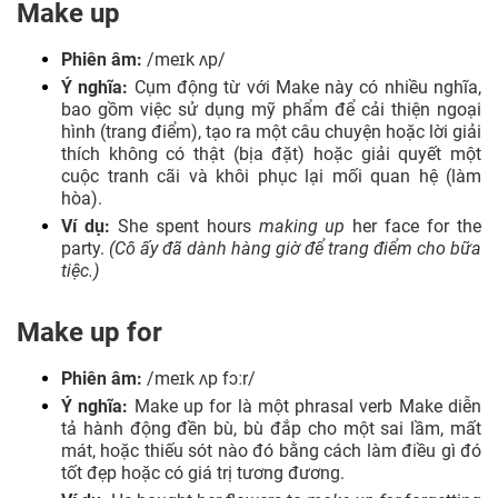
Make up
Phiên âm:
/meɪk ʌp/
Ý nghĩa:
Cụm động từ với Make này có nhiều nghĩa,
bao gồm việc sử dụng mỹ phẩm để cải thiện ngoại
hình (trang điểm), tạo ra một câu chuyện hoặc lời giải
thích không có thật (bịa đặt) hoặc giải quyết một
cuộc tranh cãi và khôi phục lại mối quan hệ (làm
hòa).
Ví dụ:
She spent hours
making up
her face for the
party.
(Cô ấy đã dành hàng giờ để trang điểm cho bữa
tiệc.)
Make up for
Phiên âm:
/meɪk ʌp fɔːr/
Ý nghĩa:
Make up for là một phrasal verb Make diễn
tả hành động đền bù, bù đắp cho một sai lầm, mất
mát, hoặc thiếu sót nào đó bằng cách làm điều gì đó
tốt đẹp hoặc có giá trị tương đương.