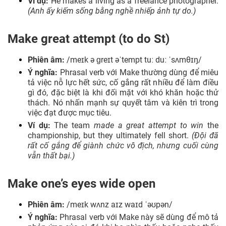
Ví dụ:
He makes a living as a freelance photographer.
(Anh ấy kiếm sống bằng nghề nhiếp ảnh tự do.)
Make great attempt (to do St)
Phiên âm:
/meɪk ə ɡreɪt əˈtempt tuː duː ˈsʌmθɪŋ/
Ý nghĩa:
Phrasal verb với Make thường dùng để miêu
tả việc nỗ lực hết sức, cố gắng rất nhiều để làm điều
gì đó, đặc biệt là khi đối mặt với khó khăn hoặc thử
thách. Nó nhấn mạnh sự quyết tâm và kiên trì trong
việc đạt được mục tiêu.
Ví dụ:
The team
made a great attempt to win
the
championship, but they ultimately fell short.
(Đội đã
rất cố gắng để giành chức vô địch, nhưng cuối cùng
vẫn thất bại.)
Make one’s eyes wide open
Phiên âm:
/meɪk wʌnz aɪz waɪd ˈəʊpən/
Ý nghĩa:
Phrasal verb với Make này sẽ dùng để mô tả