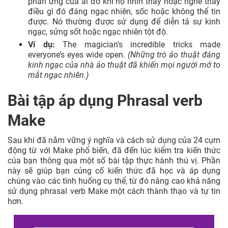
phản ứng của ai đó khi họ nhìn thấy hoặc nghe thấy
điều gì đó đáng ngạc nhiên, sốc hoặc không thể tin
được. Nó thường được sử dụng để diễn tả sự kinh
ngạc, sửng sốt hoặc ngạc nhiên tột độ.
Ví dụ:
The magician’s incredible tricks made
everyone’s eyes wide open.
(Những trò ảo thuật đáng
kinh ngạc của nhà ảo thuật đã khiến mọi người mở to
mắt ngạc nhiên.)
Bài tập áp dụng Phrasal verb
Make
Sau khi đã nắm vững ý nghĩa và cách sử dụng của 24 cụm
động từ với Make phổ biến, đã đến lúc kiểm tra kiến thức
của bạn thông qua một số bài tập thực hành thú vị. Phần
này sẽ giúp bạn củng cố kiến thức đã học và áp dụng
chúng vào các tình huống cụ thể, từ đó nâng cao khả năng
sử dụng phrasal verb Make một cách thành thạo và tự tin
hơn.