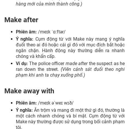
hàng mới của mình thành công.)
Make after
Phiên âm:
/meɪk ˈɑːftər/
Ý nghĩa:
Cụm động từ với Make này mang ý nghĩa
đuổi theo ai đó hoặc cái gì đó với mục đích bắt hoặc
ngăn chặn. Hành động này thường diễn ra nhanh
chóng và khẩn cấp.
Ví dụ:
The police officer
made after
the suspect as he
ran down the street.
(Viên cảnh sát đuổi theo nghi
phạm khi anh ta chạy xuống phố.)
Make away with
​​Phiên âm:
/meɪk əˈweɪ wɪð/
Ý nghĩa:
Ăn trộm và mang đi một thứ gì đó, thường là
một cách nhanh chóng và bí mật. Cụm động từ với
Make này thường được sử dụng trong bối cảnh phạm
tội.