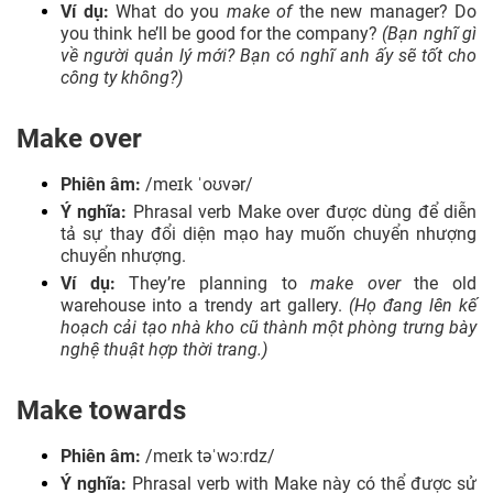
Ví dụ:
What do you
make of
the new manager? Do
you think he’ll be good for the company?
(Bạn nghĩ gì
về người quản lý mới? Bạn có nghĩ anh ấy sẽ tốt cho
công ty không?)
Make over
Phiên âm:
/meɪk ˈoʊvər/
Ý nghĩa:
Phrasal verb Make over được dùng để diễn
tả sự thay đổi diện mạo hay muốn chuyển nhượng
chuyển nhượng.
Ví dụ:
They’re planning to
make over
the old
warehouse into a trendy art gallery.
(Họ đang lên kế
hoạch cải tạo nhà kho cũ thành một phòng trưng bày
nghệ thuật hợp thời trang.)
Make towards
Phiên âm:
/meɪk təˈwɔːrdz/
Ý nghĩa:
Phrasal verb with Make này có thể được sử