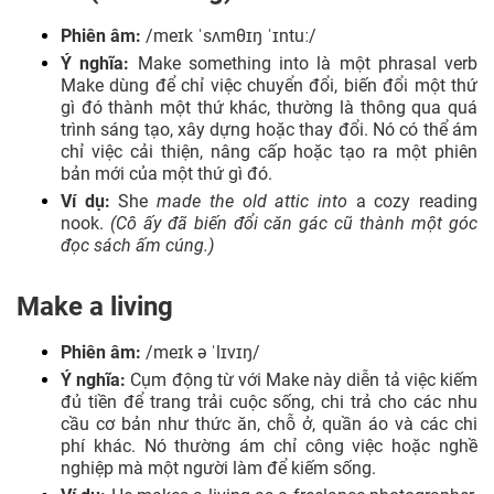
Phiên âm:
/meɪk ˈsʌmθɪŋ ˈɪntuː/
Ý nghĩa:
Make something into là một phrasal verb
Make dùng để chỉ việc chuyển đổi, biến đổi một thứ
gì đó thành một thứ khác, thường là thông qua quá
trình sáng tạo, xây dựng hoặc thay đổi. Nó có thể ám
chỉ việc cải thiện, nâng cấp hoặc tạo ra một phiên
bản mới của một thứ gì đó.
Ví dụ:
She
made the old attic into
a cozy reading
nook.
(Cô ấy đã biến đổi căn gác cũ thành một góc
đọc sách ấm cúng.)
Make a living
Phiên âm:
/meɪk ə ˈlɪvɪŋ/
Ý nghĩa:
Cụm động từ với Make này diễn tả việc kiếm
đủ tiền để trang trải cuộc sống, chi trả cho các nhu
cầu cơ bản như thức ăn, chỗ ở, quần áo và các chi
phí khác. Nó thường ám chỉ công việc hoặc nghề
nghiệp mà một người làm để kiếm sống.