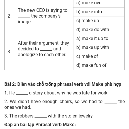
a) make over
The new CEO is trying to
b) make into
2
______ the company’s
c) make up
image.
d) make do with
a) make it up to
After their argument, they
b) make up with
decided to ______ and
3
apologize to each other.
c) make of
d) make fun of
Bài 2: Điền vào chỗ trống phrasal verb với Make phù hợp
1. He ______ a story about why he was late for work.
2. We didn’t have enough chairs, so we had to ______ the
ones we had.
3. The robbers ______ with the stolen jewelry.
Đáp án bài tập Phrasal verb Make: