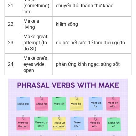
21
(something)
chuyển đổi thành thứ khác
into
Make a
22
kiếm sống
living
Make great
23
attempt (to
nỗ lực hết sức để làm điều gì đó
do St)
Make one’s
24
eyes wide
phản ứng kinh ngạc, sửng sốt
open