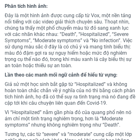
Phân tích hình ảnh:
Đây là một hình ảnh được cung cấp từ Vox, một nền tảng
nổi tiếng với các video giải thích chuyên sâu. Thoạt nhìn,
chúng ta thấy một phổ chuyển màu từ đỏ sang xanh lục
với các nhãn khác nhau: “Death”, “Hospitalized”, “Severe
Symptoms”, “Moderate symptoms” và “No infection”. Việc
sử dụng màu sắc ở đây là có chủ ý và mang tính biểu thị:
màu đỏ đậm gợi ra sự nguy hiểm hoặc mức độ nghiêm
trọng cụ thể nào đó, trong khi màu xanh lá cây biểu thị sự
an toàn hoặc thiếu sự an toàn.
Lần theo các manh mối ngữ cảnh để hiểu từ vựng:
Giả sử một học sinh bắt gặp từ “Hospitalized” và không
hoàn toàn chắc chắn về ý nghĩa của nó thì bằng cách phân
tích hình ảnh, họ đã có thể suy ra tình trạng mà nó đang đề
cập tới khi câu chuyện liên quan đến Covid-19.
Vì “Hospitalized” nằm gần phía đỏ của quang phổ nên nó
ám chỉ một tình trạng nghiêm trọng, hơn là “Moderate
symptoms” nhưng không nghiêm trọng như “Death”.
Tương tự, các từ “severe” và “moderate” cung cấp một lớp