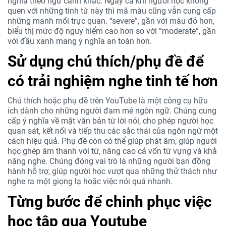
nghĩa theo ngữ cảnh khác. N
gay cả khi người học không
quen với những tính từ này thì mã màu cũng vẫn cung cấp
những manh mối trực quan. “severe”, gần với màu đỏ hơn,
biểu thị mức độ nguy hiểm cao hơn so với “moderate”, gần
với đầu xanh mang ý nghĩa an toàn hơn.
Sử dụng chú thích/phụ đề để
có trải nghiệm nghe tinh tế hơn
Chú thích hoặc phụ đề trên YouTube là một công cụ hữu
ích dành cho những người đam mê ngôn ngữ. Chúng cung
cấp ý nghĩa về mặt văn bản từ lời nói, cho phép người học
quan sát, kết nối và tiếp thu các sắc thái của ngôn ngữ một
cách hiệu quả. Phụ đề còn có thể giúp phát âm, giúp người
học ghép âm thanh với từ, nâng cao cả vốn từ vựng và khả
năng nghe. Chúng đóng vai trò là những người bạn đồng
hành hỗ trợ, giúp người học vượt qua những thử thách như
nghe ra một giọng lạ hoặc việc nói quá nhanh.
Từng bước để chinh phục việc
học tập qua Youtube