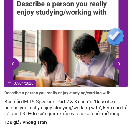
04/2026
02/04
 a person you really enjoy studying/working with
Describe a
 IELTS Speaking Part 2 & 3 chủ đề "Describe a
Bài mẫu I
you really enjoy studying/working with", kèm câu trả
advertise
d 8.0+ từ cựu giám khảo và các câu hỏi mở rộng
trả lời b
yện tập hiệu quả.
giúp luyện
: Phong Tran
Tác giả: 