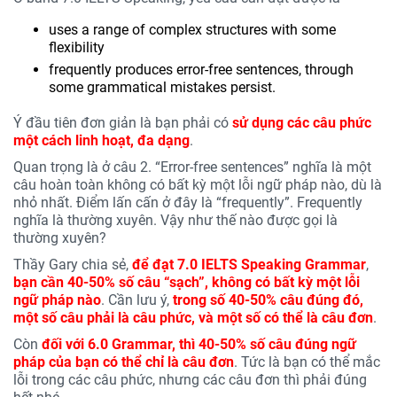
uses a range of complex structures with some
flexibility
frequently produces error-free sentences, through
some grammatical mistakes persist.
Ý đầu tiên đơn giản là bạn phải có
sử dụng các câu phức
một cách linh hoạt, đa dạng
.
Quan trọng là ở câu 2. “Error-free sentences” nghĩa là một
câu hoàn toàn không có bất kỳ một lỗi ngữ pháp nào, dù là
nhỏ nhất. Điểm lấn cấn ở đây là “frequently”. Frequently
nghĩa là thường xuyên. Vậy như thế nào được gọi là
thường xuyên?
Thầy Gary chia sẻ,
để đạt 7.0 IELTS Speaking Grammar
,
bạn cần 40-50% số câu “sạch”, không có bất kỳ một lỗi
ngữ pháp nào
. Cần lưu ý,
trong số 40-50% câu đúng đó,
một số câu phải là câu phức, và một số có thể là câu đơn
.
Còn
đối với 6.0 Grammar, thì 40-50% số câu đúng ngữ
pháp của bạn có thể chỉ là câu đơn
. Tức là bạn có thể mắc
lỗi trong các câu phức, nhưng các câu đơn thì phải đúng