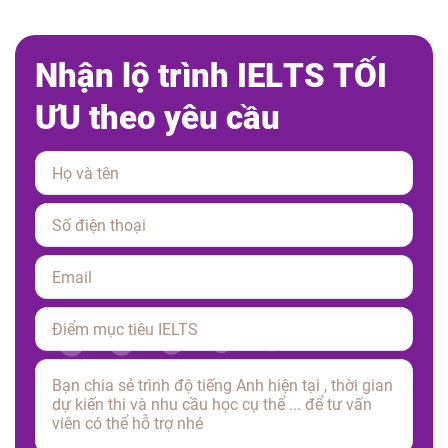
N
h
ậ
n
l
ộ
t
r
ì
n
h
I
E
L
T
S
T
Ố
I
Ư
U
t
h
e
o
y
ê
u
c
ầ
u
Please leave this field empty.