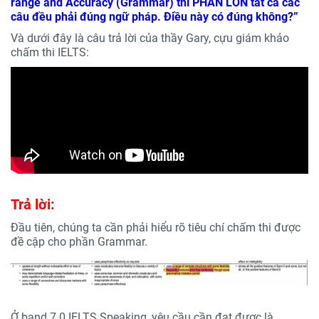
range and Accuracy (Grammar) thì PHẦN LỚN tất cả các
câu đều phải đúng ngữ pháp. Điều này có đúng không?”
Và dưới đây là câu trả lời của thầy Gary, cựu giám khảo
chấm thi IELTS:
Trả lời:
Đầu tiên, chúng ta cần phải hiểu rõ tiêu chí chấm thi được
đề cập cho phần Grammar.
Ở band 7.0 IELTS Speaking, yêu cầu cần đạt được là