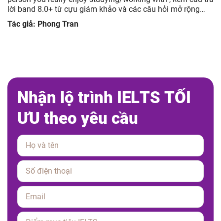
lời band 8.0+ từ cựu giám khảo và các câu hỏi mở rộng
giúp luyện tập hiệu quả.
Tác giả: Phong Tran
N
h
ậ
n
l
ộ
t
r
ì
n
h
I
E
L
T
S
T
Ố
I
Ư
U
t
h
e
o
y
ê
u
c
ầ
u
Please leave this field empty.