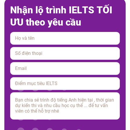
N
h
ậ
n
l
ộ
t
r
ì
n
h
I
E
L
T
S
T
Ố
I
Ư
U
t
h
e
o
y
ê
u
c
ầ
u
Please leave this field empty.