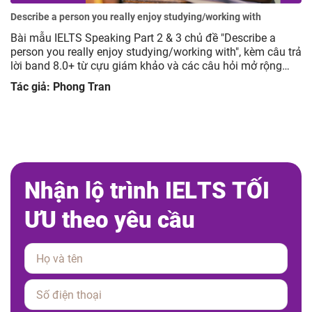
Describe a person you really enjoy studying/working with
Bài mẫu IELTS Speaking Part 2 & 3 chủ đề "Describe a
person you really enjoy studying/working with", kèm câu trả
lời band 8.0+ từ cựu giám khảo và các câu hỏi mở rộng
giúp luyện tập hiệu quả.
Tác giả: Phong Tran
N
h
ậ
n
l
ộ
t
r
ì
n
h
I
E
L
T
S
T
Ố
I
Ư
U
t
h
e
o
y
ê
u
c
ầ
u