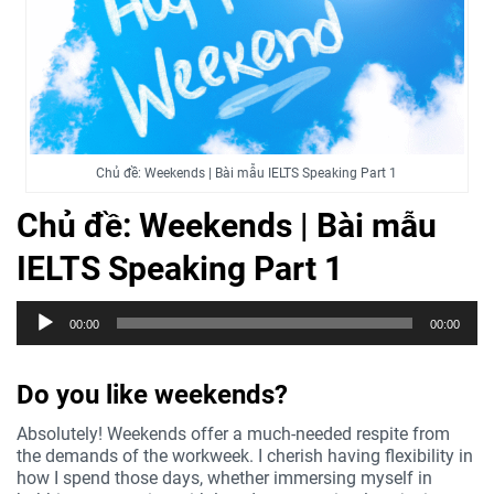
Chủ đề: Weekends | Bài mẫu IELTS Speaking Part 1
Chủ đề: Weekends | Bài mẫu
IELTS Speaking Part 1
Trình
00:00
00:00
phát
âm
thanh
Do you like weekends?
Absolutely! Weekends offer a much-needed respite from
the demands of the workweek. I cherish having flexibility in
how I spend those days, whether immersing myself in