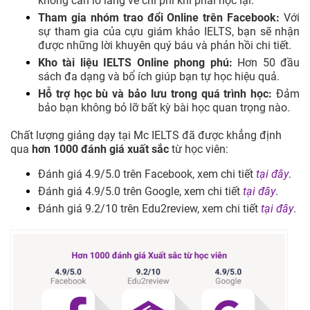
không cần lo lắng về chi phí khi phải học lại.
Tham gia nhóm trao đổi Online trên Facebook:
Với
sự tham gia của cựu giám khảo IELTS, bạn sẽ nhận
được những lời khuyên quý báu và phản hồi chi tiết.
Kho tài liệu IELTS Online phong phú:
Hơn 50 đầu
sách đa dạng và bổ ích giúp bạn tự học hiệu quả.
Hỗ trợ học bù và bảo lưu trong quá trình học:
Đảm
bảo bạn không bỏ lỡ bất kỳ bài học quan trọng nào.
Chất lượng giảng dạy tại Mc IELTS đã được khẳng định
qua
hơn 1000 đánh giá xuất sắc
từ học viên:
Đánh giá 4.9/5.0 trên Facebook, xem chi tiết
tại đây
.
Đánh giá 4.9/5.0 trên Google, xem chi tiết
tại đây
.
Đánh giá 9.2/10 trên Edu2review, xem chi tiết
tại đây
.