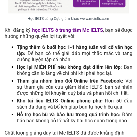
Học IELTS cùng Cựu giám khảo www.mcielts.com
Khi đăng ký
học IELTS ở trung tâm
Mc IELTS
, bạn sẽ được
hưởng những quyền lợi tuyệt vời:
Tặng thêm 6 buổi học 1-1 hàng tuần với cố vấn học
tập:
Để bạn có thể giải đáp mọi thắc mắc và tăng
cường luyện tập cá nhân.
Học lại MIỄN PHÍ nếu không đạt điểm lên lớp:
Bạn
không cần lo lắng về chi phí khi phải học lại.
Tham gia nhóm trao đổi Online trên Facebook:
Với
sự tham gia của cựu giám khảo IELTS, bạn sẽ nhận
được những lời khuyên quý báu và phản hồi chi tiết.
Kho tài liệu IELTS Online phong phú:
Hơn 50 đầu
sách đa dạng và bổ ích giúp bạn tự học hiệu quả.
Hỗ trợ học bù và bảo lưu trong quá trình học:
Đảm
bảo bạn không bỏ lỡ bất kỳ bài học quan trọng nào.
Chất lượng giảng dạy tại Mc IELTS đã được khẳng định