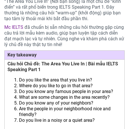
“The Area You Live In” (Nơi bạn sống) là một chủ đề “kinh
điển” và rất phổ biến trong IELTS Speaking Part 1. Đây
thường là những câu hỏi “warm-up” (khởi động) giúp bạn
tạo tâm lý thoải mái khi bắt đầu phần thi.
Mc IELTS
đã chuẩn bị sẵn những câu hỏi thường gặp cùng
câu trả lời mẫu kèm audio, giúp bạn luyện tập cách diễn
đạt mạch lạc và tự nhiên. Cùng nghe và khám phá cách xử
lý chủ đề này thật tự tin nhé!
Key takeaway
Câu hỏi Chủ đề: The Area You Live In | Bài mẫu IELTS
Speaking Part 1
Do you like the area that you live in?
Where do you like to go in that area?
Do you know any famous people in your area?
What are some changes in the area recently?
Do you know any of your neighbors?
Are the people in your neighborhood nice and
friendly?
Do you live in a noisy or a quiet area?