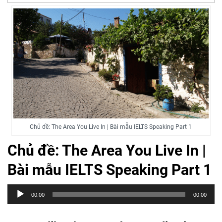
Chủ đề: The Area You Live In | Bài mẫu IELTS Speaking Part 1
Chủ đề: The Area You Live In |
Bài mẫu IELTS Speaking Part 1
Trình
00:00
00:00
phát
âm
thanh