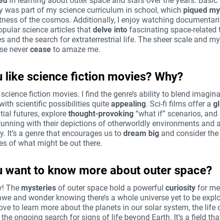
ed
in learning about outer space and stars over the years. Basic
 was part of my science curriculum in school, which
piqued my 
stness of the cosmos. Additionally, I enjoy watching documentar
pular science articles that
delve into
fascinating space-related t
s and the search for extraterrestrial life. The sheer scale and my
rse never
cease
to amaze me.
 like science fiction movies? Why?
 science fiction movies. I find the genre’s ability to blend imagina
ith scientific possibilities quite
appealing
. Sci-fi films offer a
g
tial futures, explore
thought-provoking
“what if” scenarios, and
stunning with their depictions of otherworldly environments and
. It’s a genre that encourages us to
dream big
and consider the
ies of what might be out there.
u want to know more about outer space?
y! The
mysteries
of outer space hold a powerful
curiosity
for me.
awe and wonder knowing there’s a whole universe yet to be expl
 love to learn more about the planets in our solar system, the life 
 the ongoing search for signs of life beyond Earth. It’s a field tha