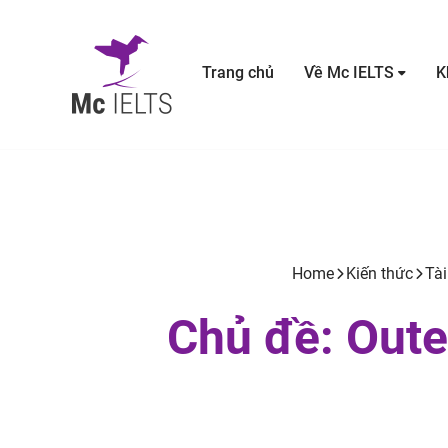
Trang chủ
Về Mc IELTS
K
Home
Kiến thức
Tài
Chủ đề: Oute