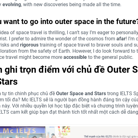
ly
evolving
, with new discoveries being made all the time.
 want to go into outer space in the future
idea of space travel is thrilling, I can’t say I’m eager to personall
rist. I prefer to admire the wonder of the cosmos from
afar
! I’m 
 risks and
rigorous
training of space travel to braver souls and s
oration from the safety of Earth. However, I do look forward to 
ce travel might become more
accessible
to the general public.
n ghi trọn điểm với chủ đề Outer 
Stars
tự tin chinh phục chủ đề
Outer Space and Stars
trong IELTS S
ểm tối đa? Mc IELTS sẽ là người bạn đồng hành đáng tin cậy củ
 này. Với nhiều quyền lợi học tập đặc biệt và chương trình luyện
ELTS cam kết giúp bạn đạt thành tích tốt nhất một cách dễ dàng 