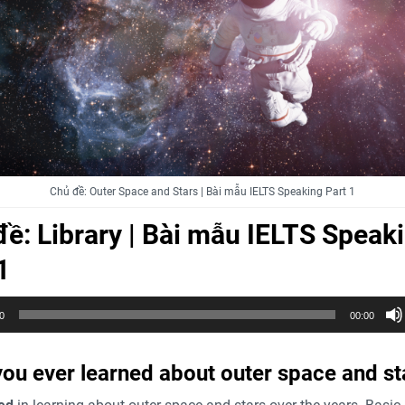
Chủ đề: Outer Space and Stars | Bài mẫu IELTS Speaking Part 1
ề: Library | Bài mẫu IELTS Speak
1
0
00:00
ou ever learned about outer space and st