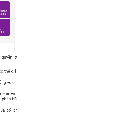
 quyền lợi
ó thể giải
ắng về chi
a của cựu
 phản hồi
và bổ ích