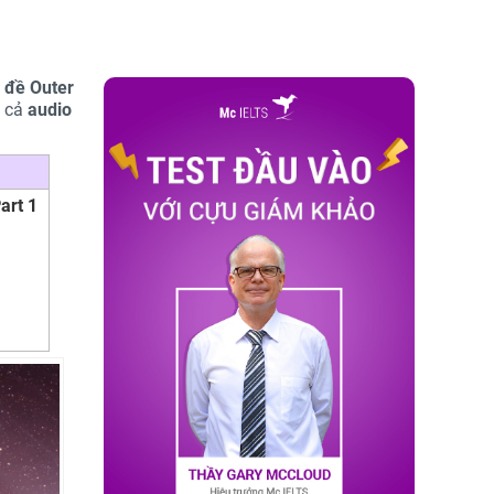
 đề Outer
ó cả
audio
art 1