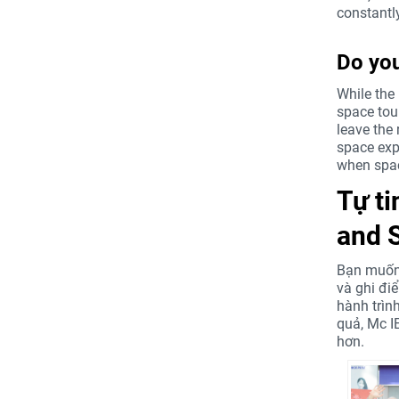
constant
Do you
While the 
space tou
leave the
space expl
when spa
Tự ti
and 
Bạn muốn 
và ghi đi
hành trình
quả, Mc I
hơn.