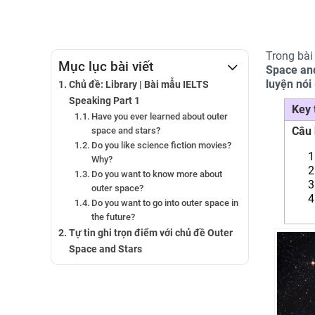
Trong bài 
Mục lục bài viết
Space an
luyện nói
Chủ đề: Library | Bài mẫu IELTS
Speaking Part 1
Key
Have you ever learned about outer
Câu 
space and stars?
Do you like science fiction movies?
Why?
Do you want to know more about
outer space?
Do you want to go into outer space in
the future?
Tự tin ghi trọn điểm với chủ đề Outer
Space and Stars