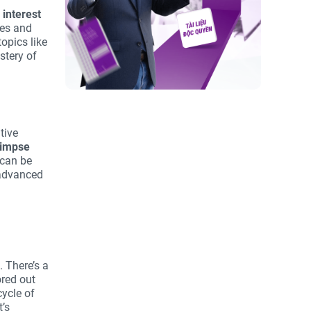
Lên/Xuống
interest
để
ies and
tăng
opics like
hoặc
stery of
giảm
âm
lượng.
tive
limpse
 can be
 advanced
 There’s a
ored out
cycle of
t’s