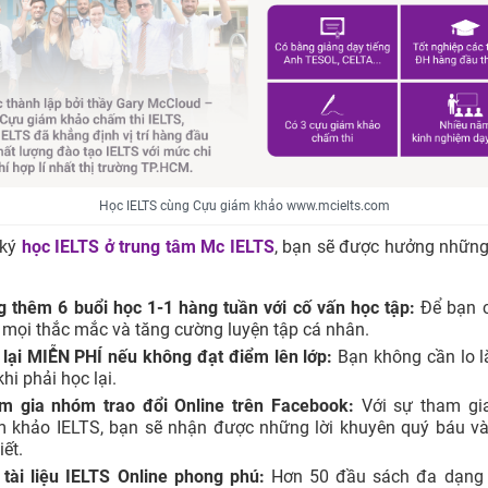
Học IELTS cùng Cựu giám khảo www.mcielts.com
 ký
học IELTS ở trung tâm
Mc IELTS
, bạn sẽ được hưởng những
g thêm 6 buổi học 1-1 hàng tuần với cố vấn học tập:
Để bạn c
 mọi thắc mắc và tăng cường luyện tập cá nhân.
 lại MIỄN PHÍ nếu không đạt điểm lên lớp:
Bạn không cần lo l
khi phải học lại.
m gia nhóm trao đổi Online trên Facebook:
Với sự tham gi
m khảo IELTS, bạn sẽ nhận được những lời khuyên quý báu và
tiết.
 tài liệu IELTS Online phong phú:
Hơn 50 đầu sách đa dạng 