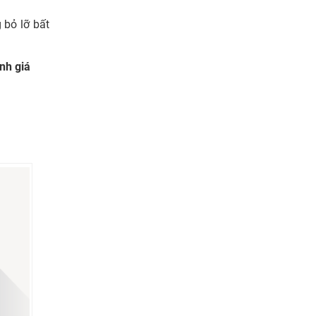
bỏ lỡ bất
nh giá