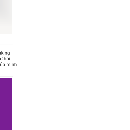
aking
ơ hội
 của mình