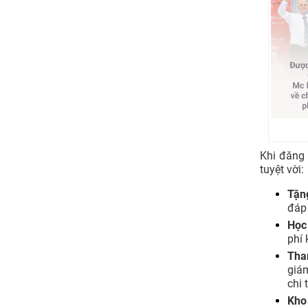
Khi đăng
tuyệt vời:
Tặn
đáp
Học
phí 
Tha
giá
chi 
Kho