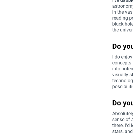
I’ve
dabbl
astronomy
in the va
reading po
black hole
the unive
Do you
I do enjoy
concepts w
into poten
visually 
technology
possibilit
Do yo
Absolutel
sense of 
there. I’d
stars, and