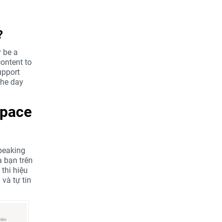
?
y be a
content to
upport
the day
Space
peaking
a bạn trên
 thi hiệu
và tự tin