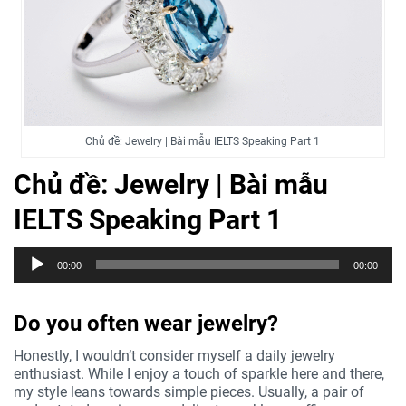
Chủ đề: Jewelry | Bài mẫu IELTS Speaking Part 1
Chủ đề: Jewelry | Bài mẫu
IELTS Speaking Part 1
Trình
00:00
00:00
phát
âm
thanh
Do you often wear jewelry?
Honestly, I wouldn’t consider myself a daily jewelry
enthusiast. While I enjoy a touch of sparkle here and there,
my style leans towards simple pieces. Usually, a pair of