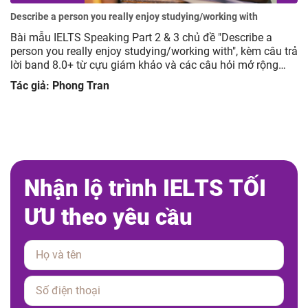
Describe a person you really enjoy studying/working with
Bài mẫu IELTS Speaking Part 2 & 3 chủ đề "Describe a
person you really enjoy studying/working with", kèm câu trả
lời band 8.0+ từ cựu giám khảo và các câu hỏi mở rộng
giúp luyện tập hiệu quả.
Tác giả: Phong Tran
N
h
ậ
n
l
ộ
t
r
ì
n
h
I
E
L
T
S
T
Ố
I
Ư
U
t
h
e
o
y
ê
u
c
ầ
u