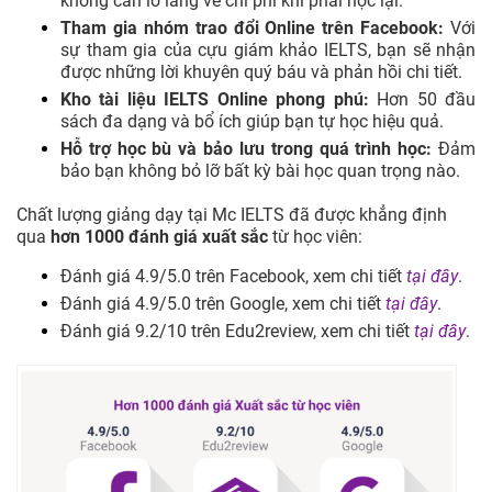
không cần lo lắng về chi phí khi phải học lại.
Tham gia nhóm trao đổi Online trên Facebook:
Với
sự tham gia của cựu giám khảo IELTS, bạn sẽ nhận
được những lời khuyên quý báu và phản hồi chi tiết.
Kho tài liệu IELTS Online phong phú:
Hơn 50 đầu
sách đa dạng và bổ ích giúp bạn tự học hiệu quả.
Hỗ trợ học bù và bảo lưu trong quá trình học:
Đảm
bảo bạn không bỏ lỡ bất kỳ bài học quan trọng nào.
Chất lượng giảng dạy tại Mc IELTS đã được khẳng định
qua
hơn 1000 đánh giá xuất sắc
từ học viên:
Đánh giá 4.9/5.0 trên Facebook, xem chi tiết
tại đây
.
Đánh giá 4.9/5.0 trên Google, xem chi tiết
tại đây
.
Đánh giá 9.2/10 trên Edu2review, xem chi tiết
tại đây
.