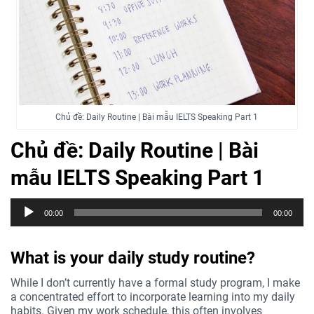
Chủ đề: Daily Routine | Bài mẫu IELTS Speaking Part 1
Chủ đề: Daily Routine | Bài
mẫu IELTS Speaking Part 1
Trình
00:00
00:00
phát
âm
thanh
What is your daily study routine?
While I don’t currently have a formal study program, I make
a concentrated effort to incorporate learning into my daily
habits. Given my work schedule, this often involves