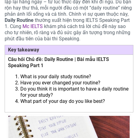
lặp lại hằng ngày – từ lúc thức dậy đến khi đi ngủ. Dù bận
rộn hay thư thả, mỗi người đều có một “daily routine” riêng
phản ánh lối sống và cá tính. Chính vì sự quen thuộc này,
Daily Routine
thường xuất hiện trong IELTS Speaking Part
1. Cùng
Mc IELTS
khám phá cách trả lời chủ đề này sao
cho tự nhiên, rõ ràng và đủ sức gây ấn tượng trong những
phút đầu tiên của bài thi Speaking.
Key takeaway
Câu hỏi Chủ đề: Daily Routine | Bài mẫu IELTS
Speaking Part 1
What is your daily study routine?
Have you ever changed your routine?
Do you think it is important to have a daily routine
for your study?
What part of your day do you like best?