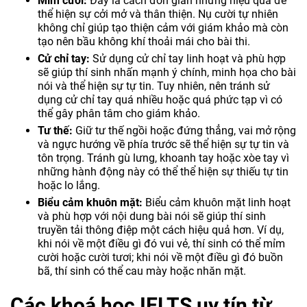
Mỉm cười:
Đây là cách đơn giản nhưng hiệu quả để
thể hiện sự cởi mở và thân thiện. Nụ cười tự nhiên
không chỉ giúp tạo thiện cảm với giám khảo mà còn
tạo nên bầu không khí thoải mái cho bài thi.
Cử chỉ tay:
Sử dụng cử chỉ tay linh hoạt và phù hợp
sẽ giúp thí sinh nhấn mạnh ý chính, minh họa cho bài
nói và thể hiện sự tự tin. Tuy nhiên, nên tránh sử
dụng cử chỉ tay quá nhiều hoặc quá phức tạp vì có
thể gây phân tâm cho giám khảo.
Tư thế:
Giữ tư thế ngồi hoặc đứng thẳng, vai mở rộng
và ngực hướng về phía trước sẽ thể hiện sự tự tin và
tôn trọng. Tránh gù lưng, khoanh tay hoặc xòe tay vì
những hành động này có thể thể hiện sự thiếu tự tin
hoặc lo lắng.
Biểu cảm khuôn mặt:
Biểu cảm khuôn mặt linh hoạt
và phù hợp với nội dung bài nói sẽ giúp thí sinh
truyền tải thông điệp một cách hiệu quả hơn. Ví dụ,
khi nói về một điều gì đó vui vẻ, thí sinh có thể mỉm
cười hoặc cười tươi; khi nói về một điều gì đó buồn
bã, thí sinh có thể cau mày hoặc nhăn mặt.
Các khoá học IELTS uy tín từ