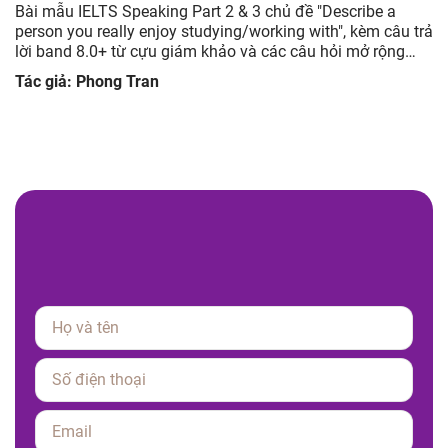
be a
Bài mẫu IELTS Speaking Part 2 & 3 chủ đề Describe 
m câu trả
advertisement you have seen but you did not like, k
 rộng
trả lời band 8.0+ từ cựu giám khảo và các câu hỏi m
giúp luyện tập hiệu quả.
Tác giả: Phong Tran