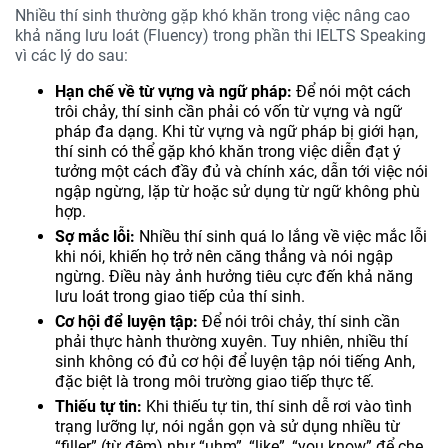
Nhiều thí sinh thường gặp khó khăn trong việc nâng cao
khả năng lưu loát (Fluency) trong phần thi IELTS Speaking
vì các lý do sau:
Hạn chế về từ vựng và ngữ pháp:
Để nói một cách
trôi chảy, thí sinh cần phải có vốn từ vựng và ngữ
pháp đa dạng. Khi từ vựng và ngữ pháp bị giới hạn,
thí sinh có thể gặp khó khăn trong việc diễn đạt ý
tưởng một cách đầy đủ và chính xác, dẫn tới việc nói
ngập ngừng, lặp từ hoặc sử dụng từ ngữ không phù
hợp.
Sợ mắc lỗi:
Nhiều thí sinh quá lo lắng về việc mắc lỗi
khi nói, khiến họ trở nên căng thẳng và nói ngập
ngừng. Điều này ảnh hưởng tiêu cực đến khả năng
lưu loát trong giao tiếp của thí sinh.
Cơ hội để luyện tập:
Để nói trôi chảy, thí sinh cần
phải thực hành thường xuyên. Tuy nhiên, nhiều thí
sinh không có đủ cơ hội để luyện tập nói tiếng Anh,
đặc biệt là trong môi trường giao tiếp thực tế.
Thiếu tự tin:
Khi thiếu tự tin, thí sinh dễ rơi vào tình
trạng lưỡng lự, nói ngắn gọn và sử dụng nhiều từ
“filler” (từ đệm) như “uhm”, “like”, “you know” để che