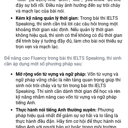
đậy sự bối rối. Điều này ảnh hưởng đến sự trôi chảy
và mạch lạc của bài nói.
Kém kỹ năng quản lý thời gian:
Trong bài thi IELTS
Speaking, thí sinh cần trả lời các câu hỏi trong một
khoảng thời gian xác định. Nếu quản lý thời gian
không hiệu quả, thí sinh có thể không có đủ thời gian
để trình bày ý tưởng đầy đủ, làm cho bài nói thiếu sự
trọn vẹn và mạch lạc.
Để nâng cao Fluency trong bài thi IELTS Speaking, thí sinh
cần áp dụng một số phương pháp sau:
Mở rộng vốn từ vựng và ngữ pháp:
Vốn từ vựng và
ngữ pháp vững chắc là nền tảng quan trọng giúp thí
sinh nói trôi chảy và tự tin trong bài thi IELTS
Speaking. Thí sinh cần dành thời gian để học và rèn
kỹ năng nhằm nâng cao vốn từ vựng và ngữ pháp
tiếng Anh.
Thực hành nói tiếng Anh thường xuyên:
Phương
pháp hiệu quả nhất để giảm sự sợ hãi và lo lắng là
thực hành đều đặn. Hãy tìm cơ hội để thực hành nói
tiếng Anh với người bản xứ hoặc trong môi trường