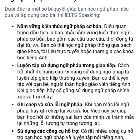
Dưới đây là một số bí quyết giúp bạn học ngữ pháp hiệu
quả và áp dụng vào bài thi IELTS Speaking:
Nắm vững kiến thức ngữ pháp cơ bản:
Điều quan
trọng đầu tiên là bạn phải nắm vững kiến thức ngữ
pháp cơ bản, bao gồm các cấu trúc câu, thời động từ,
đại từ, v.v. Bạn có thể học ngữ pháp thông qua sách
giáo khoa, tài liệu trực tuyến hoặc tham gia các khóa
học tiếng Anh.
Luyện tập sử dụng ngữ pháp trong giao tiếp:
Cách
tốt nhất để nâng cao kỹ năng sử dụng ngữ pháp là
luyện tập giao tiếp thường xuyên. Bạn có thể luyện
tập với bạn bè, người thân hoặc giáo viên tiếng Anh.
Khi giao tiếp, hãy cố gắng sử dụng ngữ pháp chính
xác và trôi chảy.
Ghi chép và sửa lỗi ngữ pháp:
Khi bạn mắc lỗi ngữ
pháp, hãy ghi chép lại và sửa lỗi. Việc này sẽ giúp
bạn học hỏi từ những sai lầm của mình và tránh mắc
lại những lỗi tương tự trong tương lai.
Sử dụng các công cụ hỗ trợ:
Có rất nhiều công cụ hỗ
trợ bạn học ngữ pháp và luyện tập nói tiếng Anh,