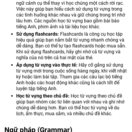
ngữ cảnh cụ thể thay vì học chúng một cách rời rạc.
Việc này giúp bạn hiểu cách sử dụng từ vựng trong
các tình huống khác nhau và giữ chúng trong trí nhớ
lâu hơn. Các nguồn học từ vựng bao gồm bài báo
tiếng Anh, phim ảnh và tài liệu học khác.
Sử dụng flashcards:
Flashcards là công cụ học tập
hiệu quả giúp bạn nắm bắt từ vựng nhanh chóng và
dễ dàng. Bạn có thể tự tạo flashcards hoặc mua sẵn.
Khi sử dụng flashcards, hãy ghi nhớ cả từ vựng và
nghĩa của nó trên cả hai mặt của thẻ.
Áp dụng từ vựng vào thực tế:
Hãy cố gắng sử dụng
từ vựng mới trong cuộc sống hàng ngày, khi viết nhật
ký hoặc làm bài tập. Tham gia các câu lạc bộ tiếng
Anh hoặc các hoạt động khác cũng là cách tốt để
luyện tập tiếng Anh.
Học từ vựng theo chủ đề:
Học từ vựng theo chủ đề
giúp bạn nhóm các từ liên quan với nhau và ghi nhớ
chúng dễ dàng hơn. Bạn có thể học từ vựng về du
lịch, ẩm thực, mua sắm, và nhiều chủ đề khác.
Ngữ pháp (Grammar)