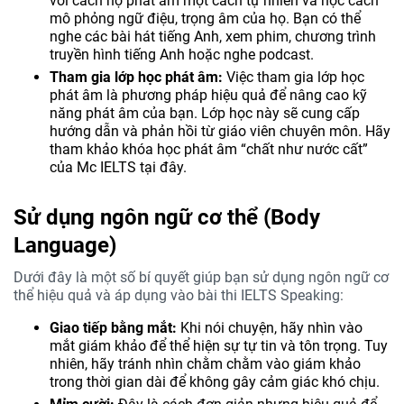
với cách họ phát âm một cách tự nhiên và học cách
mô phỏng ngữ điệu, trọng âm của họ. Bạn có thể
nghe các bài hát tiếng Anh, xem phim, chương trình
truyền hình tiếng Anh hoặc nghe podcast.
Tham gia lớp học phát âm:
Việc tham gia lớp học
phát âm là phương pháp hiệu quả để nâng cao kỹ
năng phát âm của bạn. Lớp học này sẽ cung cấp
hướng dẫn và phản hồi từ giáo viên chuyên môn. Hãy
tham khảo khóa học phát âm “chất như nước cất”
của Mc IELTS tại đây.
Sử dụng ngôn ngữ cơ thể (Body
Language)
Dưới đây là một số bí quyết giúp bạn sử dụng ngôn ngữ cơ
thể hiệu quả và áp dụng vào bài thi IELTS Speaking:
Giao tiếp bằng mắt:
Khi nói chuyện, hãy nhìn vào
mắt giám khảo để thể hiện sự tự tin và tôn trọng. Tuy
nhiên, hãy tránh nhìn chằm chằm vào giám khảo
trong thời gian dài để không gây cảm giác khó chịu.